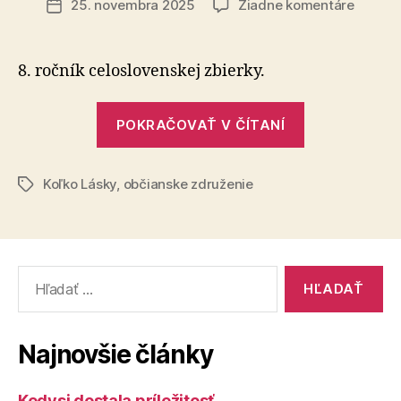
na
25. novembra 2025
Žiadne komentáre
Dátum
Koľko
článku
lásky
sa
8. ročník celoslovenskej zbierky.
zmestí
do
„Koľko
škatule
POKRAČOVAŤ V ČÍTANÍ
lásky
od
sa
topáno
Koľko Lásky
,
občianske združenie
zmestí
Značky
do
škatule
od
Vyhľadať:
topánok?“
Najnovšie články
Kedysi dostala príležitosť