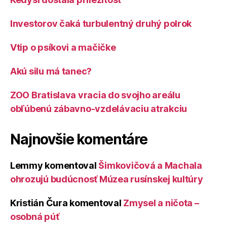
Investorov čaká turbulentný druhý polrok
Vtip o psíkovi a mačičke
Akú silu má tanec?
ZOO Bratislava vracia do svojho areálu
obľúbenú zábavno-vzdelávaciu atrakciu
Najnovšie komentáre
Lemmy
komentoval
Šimkovičová a Machala
ohrozujú budúcnosť Múzea rusínskej kultúry
Kristián Čura
komentoval
Zmysel a ničota –
osobná púť