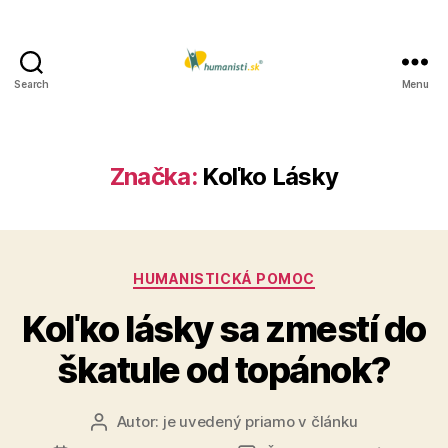
Search
Menu
Humanisti.sk
Značka:
Koľko Lásky
Kategórie
HUMANISTICKÁ POMOC
Koľko lásky sa zmestí do
škatule od topánok?
Autor:
je uvedený priamo v článku
Autor
článku