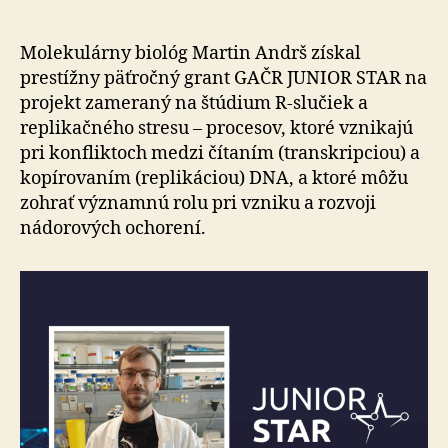
Martin
Andrš
získal
Molekulárny biológ Martin Andrš získal
prestíž
prestížny päť­roč­ný grant GAČR JUNIOR STAR na
päťroč
projekt zameraný na štú­dium R-slučiek a
grant
replikačného stresu – procesov, ktoré vznikajú
pri konfliktoch medzi čítaním (transkripciou) a
kopírovaním (replikáciou) DNA, a ktoré môžu
zohrať významnú rolu pri vzniku a rozvoji
nádorových ochorení.