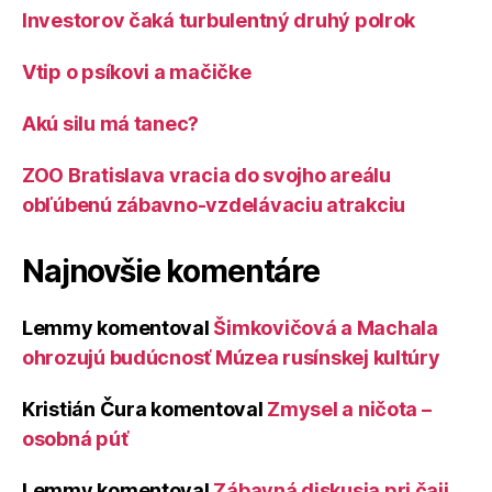
Investorov čaká turbulentný druhý polrok
Vtip o psíkovi a mačičke
Akú silu má tanec?
ZOO Bratislava vracia do svojho areálu
obľúbenú zábavno-vzdelávaciu atrakciu
Najnovšie komentáre
Lemmy
komentoval
Šimkovičová a Machala
ohrozujú budúcnosť Múzea rusínskej kultúry
Kristián Čura
komentoval
Zmysel a ničota –
osobná púť
Lemmy
komentoval
Zábavná diskusia pri čaji