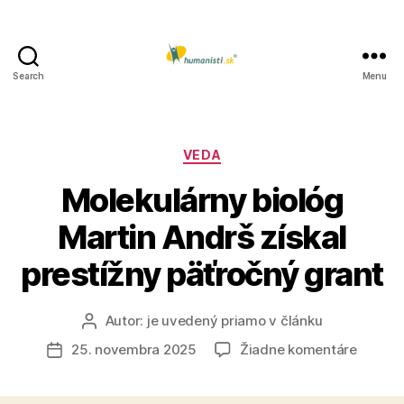
Search
Menu
Humanisti.sk
Kategórie
VEDA
Molekulárny biológ
Martin Andrš získal
prestížny päťročný grant
Autor:
je uvedený priamo v článku
Autor
článku
na
25. novembra 2025
Žiadne komentáre
Dátum
Moleku
článku
biológ