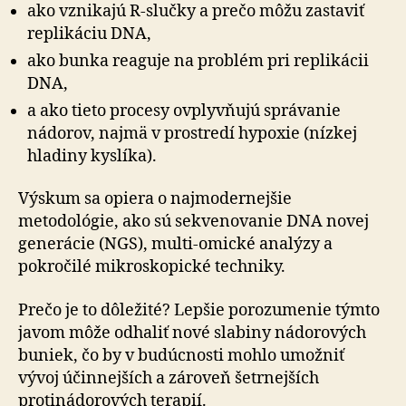
ako vznikajú R-slučky a prečo môžu zastaviť
replikáciu DNA,
ako bunka reaguje na problém pri replikácii
DNA,
a ako tieto procesy ovplyvňujú správanie
nádorov, najmä v prostredí hypoxie (nízkej
hladiny kyslíka).
Výskum sa opiera o najmodernejšie
metodológie, ako sú sekvenovanie DNA novej
generácie (NGS), multi-omické analýzy a
pokročilé mikroskopické techniky.
Prečo je to dôležité? Lepšie porozumenie týmto
javom môže odhaliť nové slabiny nádorových
buniek, čo by v budúcnosti mohlo umožniť
vývoj účinnejších a zároveň šetrnejších
protinádorových terapií.