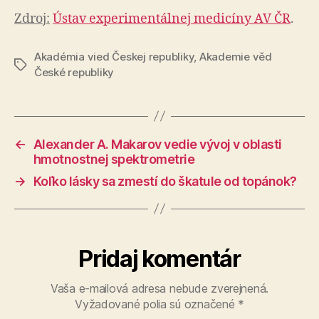
Zdroj:
Ústav experimentálnej medicíny AV ČR
.
Akadémia vied Českej republiky
,
Akademie věd
Značky
České republiky
←
Alexander A. Makarov vedie vývoj v oblasti
hmotnostnej spektrometrie
→
Koľko lásky sa zmestí do škatule od topánok?
Pridaj komentár
Vaša e-mailová adresa nebude zverejnená.
Vyžadované polia sú označené
*