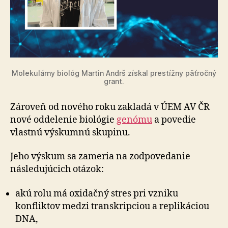
Molekulárny biológ Martin Andrš získal prestížny päťročný
grant.
Zároveň od nového roku zakladá v ÚEM AV ČR
nové oddelenie biológie
genómu
a povedie
vlastnú výskumnú skupinu.
Jeho výskum sa zameria na zodpovedanie
následujúcich otázok:
akú rolu má oxidačný stres pri vzniku
konfliktov medzi transkripciou a replikáciou
DNA,