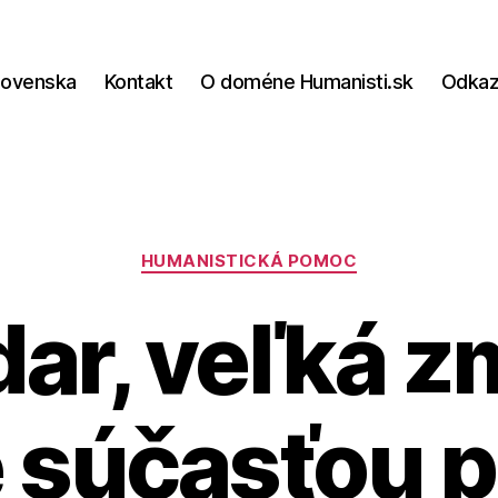
lovenska
Kontakt
O doméne Humanisti.sk
Odka
Kategórie
HUMANISTICKÁ POMOC
dar, veľká z
 súčasťou 