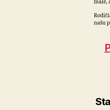
malé, 
Rodiči
našu 
P
Sta