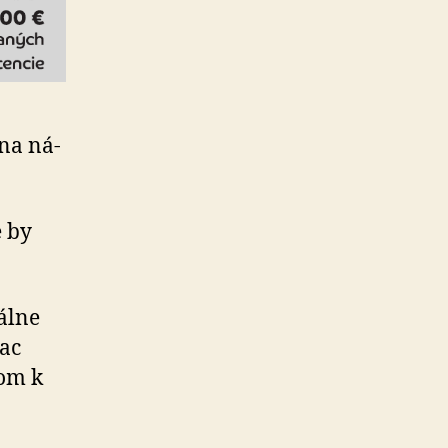
 na ná­
é by
álne
iac
kom k