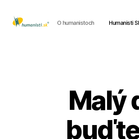
O humanistoch
Humanisti S
Humanisti.sk
Malý 
buďte