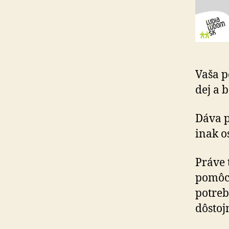
Vaša p
dej a 
Dáva pr
inak o
Práve 
pomôck
potreb
dôsto