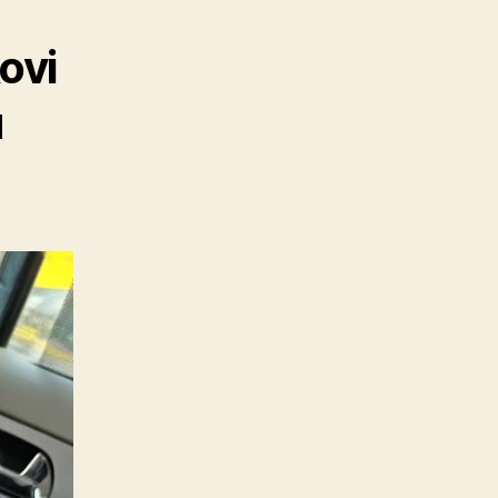
ovi
ú