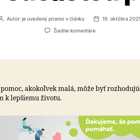
Autor:
je uvedený priamo v článku
19. októbra 202
Autor
Dátum
článku
článku
na
Žiadne komentáre
Malý
dar,
veľká
zmena
–
buďte
súčasťou
pomoc, akokoľvek malá, môže byť rozhoduj
pomoci
m k lepšiemu životu.