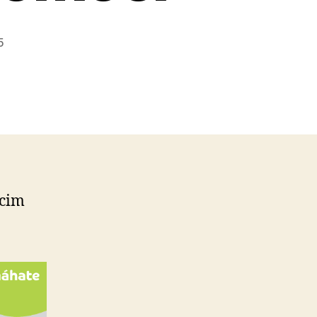
5
úcim