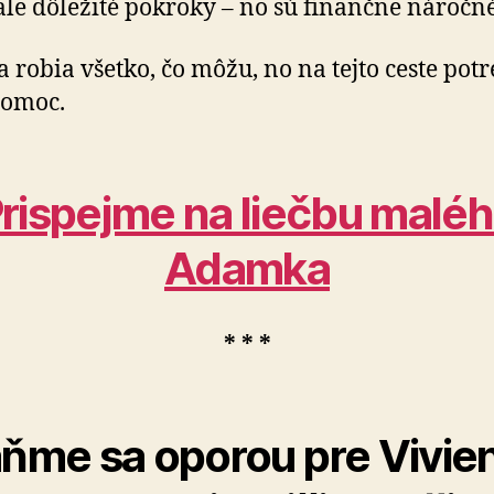
ale dôležité pokroky – no sú finančne náročné
a robia všetko, čo môžu, no na tejto ceste pot
pomoc.
rispejme na liečbu malé
Adamka
* * *
ňme sa oporou pre Vivie