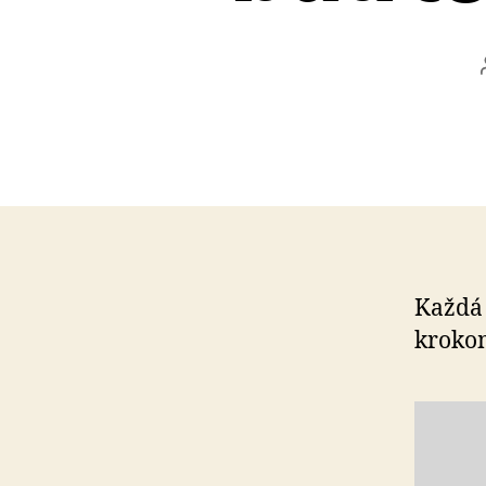
Každá 
kro­ko