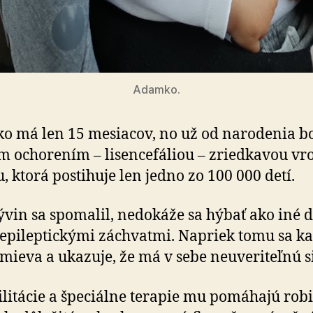
Adamko.
 má len 15 mesiacov, no už od narodenia bo
 ochorením – lisencefáliou – zriedkavou v
, ktorá postihuje len jedno zo 100 000 detí.
ývin sa spomalil, nedokáže sa hýbať ako iné d
j epileptickými záchvatmi. Napriek tomu sa k
mieva a ukazuje, že má v sebe neuveriteľnú si
litácie a špeciálne terapie mu pomáhajú robi