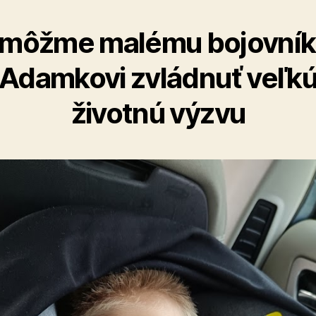
môžme malému bojovník
Adamkovi zvládnuť veľk
životnú výzvu