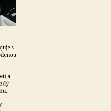
juje s
rodenou
eti a
aždý
lu.
ť