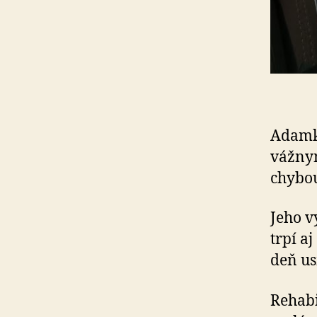
Adamko
vážnym
chybou
Jeho v
trpí a
deň us
Rehabi