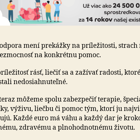
odpora mení prekážky na príležitosti, strach
bezmocnosť na konkrétnu pomoc.
íležitosť rásť, liečiť sa a zažívať radosti, ktor
stali nedosiahnuteľné.
teraz môžeme spolu zabezpečiť terapie, špeci
y, výživu, liečbu či pomoc tým, ktorí ju najv
ujú. Každé euro má váhu a každý dar je kro
jnému, zdravému a plnohodnotnému životu.