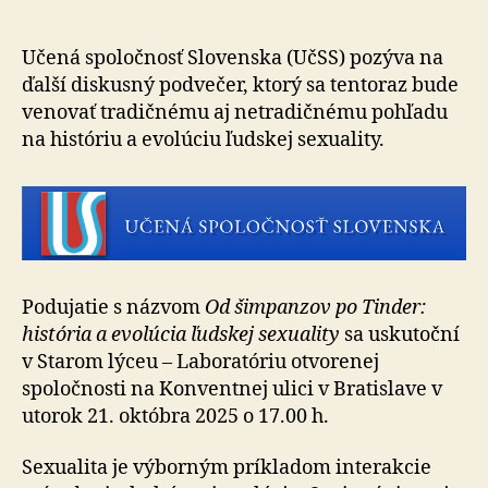
po
Tinder:
história
Učená spoločnosť Slovenska (UčSS) pozýva na
a
ďalší diskusný podvečer, ktorý sa tentoraz bude
evolúcia
venovať tradičnému aj netradičnému pohľadu
ľudskej
na históriu a evolúciu ľudskej sexuality.
sexuality
Podujatie s názvom
Od šimpanzov po Tinder:
história a evolúcia ľudskej sexuality
sa uskutoční
v Starom lýceu – Laboratóriu otvorenej
spoločnosti na Konventnej ulici v Bratislave v
utorok 21. októbra 2025 o 17.00 h.
Sexualita je výborným príkladom interakcie