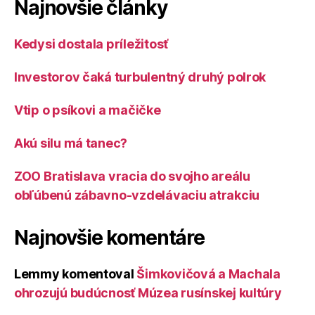
Najnovšie články
Kedysi dostala príležitosť
Investorov čaká turbulentný druhý polrok
Vtip o psíkovi a mačičke
Akú silu má tanec?
ZOO Bratislava vracia do svojho areálu
obľúbenú zábavno-vzdelávaciu atrakciu
Najnovšie komentáre
Lemmy
komentoval
Šimkovičová a Machala
ohrozujú budúcnosť Múzea rusínskej kultúry