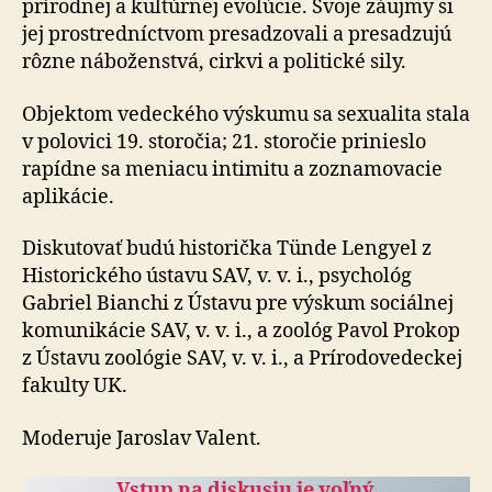
prírodnej a kultúrnej evolúcie. Svoje záujmy si
jej prostredníctvom presadzovali a presadzujú
rôzne náboženstvá, cirkvi a politické sily.
Objektom vedeckého výskumu sa sexualita stala
v po­lo­vi­ci 19. storočia; 21. storočie prinieslo
rapídne sa meniacu intimitu a zoznamovacie
aplikácie.
Diskutovať budú historička Tünde Lengyel z
Historického ústavu SAV, v. v. i., psychológ
Gabriel Bianchi z Ústavu pre výskum sociálnej
komunikácie SAV, v. v. i., a zoológ Pavol Prokop
z Ústavu zoológie SAV, v. v. i., a Prírodovedeckej
fakulty UK.
Moderuje Jaroslav Valent.
Vstup na diskusiu je voľný.