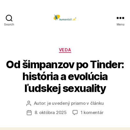
Search
Menu
Humanisti.sk
Kategórie
VEDA
Od šimpanzov po Tinder:
história a evolúcia
ľudskej sexuality
Autor:
je uvedený priamo v článku
Autor
článku
na
8. októbra 2025
1 komentár
Dátum
Od
článku
šimpanzov