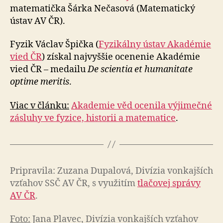
matematička Šárka Nečasová (Matematický
ústav AV ČR).
Fyzik Václav Špička (
Fyzikálny ústav Akadémie
vied ČR
) získal najvyššie ocenenie Akadémie
vied ČR – medailu
De scientia et humanitate
optime meritis
.
Viac v článku:
Akademie věd ocenila výjimečné
zásluhy ve fyzice, historii a matematice
.
Pripravila: Zuzana Dupalová, Divízia vonkajších
vzťahov SSČ AV ČR, s využitím
tlačovej správy
AV ČR
.
Foto:
Jana Plavec, Divízia vonkajších vzťahov