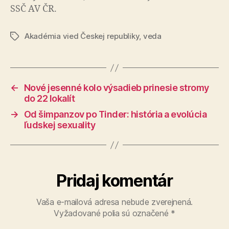
SSČ AV ČR.
Akadémia vied Českej republiky
,
veda
Značky
←
Nové jesenné kolo výsadieb prinesie stromy
do 22 lokalít
→
Od šimpanzov po Tinder: história a evolúcia
ľudskej sexuality
Pridaj komentár
Vaša e-mailová adresa nebude zverejnená.
Vyžadované polia sú označené
*