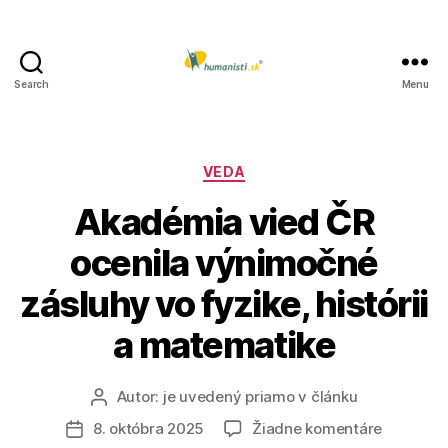
Search
Menu
Humanisti.sk
Kategórie
VEDA
Akadémia vied ČR
ocenila výnimočné
zásluhy vo fyzike, histórii
a matematike
Autor:
je uvedený priamo v článku
Autor
článku
na
8. októbra 2025
Žiadne komentáre
Dátum