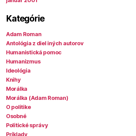
január 2001
Kategórie
Adam Roman
Antológia z diel iných autorov
Humanistická pomoc
Humanizmus
Ideológia
Knihy
Morálka
Morálka (Adam Roman)
O politike
Osobné
Politické správy
Príklady