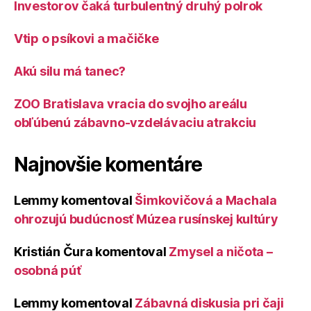
Investorov čaká turbulentný druhý polrok
Vtip o psíkovi a mačičke
Akú silu má tanec?
ZOO Bratislava vracia do svojho areálu
obľúbenú zábavno-vzdelávaciu atrakciu
Najnovšie komentáre
Lemmy
komentoval
Šimkovičová a Machala
ohrozujú budúcnosť Múzea rusínskej kultúry
Kristián Čura
komentoval
Zmysel a ničota –
osobná púť
Lemmy
komentoval
Zábavná diskusia pri čaji