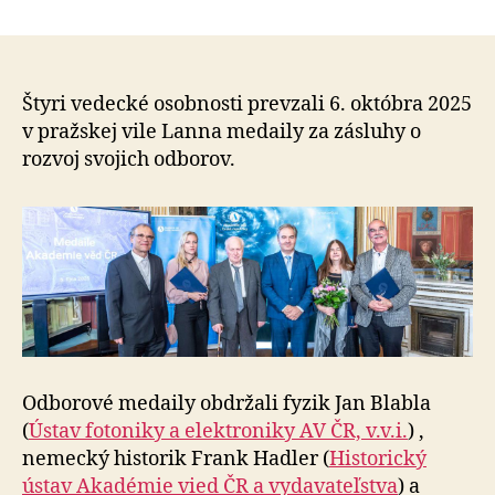
Akadémi
článku
vied
ČR
ocenila
výnimoč
Štyri vedecké osobnosti prevzali 6. októbra 2025
zásluhy
v praž­skej vile Lanna medaily za zásluhy o
vo
rozvoj svojich od­bo­rov.
fyzike,
histórii
a
matemat
Odborové medaily obdržali fyzik Jan Blabla
(
Ústav fo­to­ni­ky a elektroniky AV ČR, v.v.i.
) ,
nemecký historik Frank Hadler (
Historický
ústav Akadémie vied ČR a vy­da­va­teľ­stva
) a