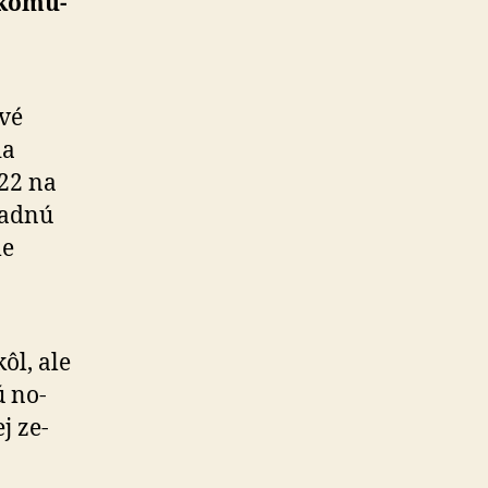
ko­mu­
.
vé
ia
 22 na
padnú
me
ôl, ale
ú no­
j ze­