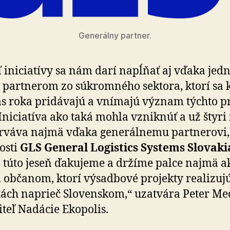
Generálny partner.
ľ iniciatívy sa nám darí napĺňať aj vďaka jed­no
partnerom zo súkromného sektora, ktorí sa 
s roka pridávajú a vnímajú význam týchto pr
 Iniciatíva ako taká mohla vzniknúť a už štyri
rváva najmä vďaka generálnemu partnerovi,
os­ti
GLS General Logistics Systems Slovakia 
 túto jeseň ďakujeme a držíme palce najmä ak­
občanom, ktorí výsadbové projekty realizujú
i­tách naprieč Slovenskom,“ uzatvára Peter Me
iteľ Nadácie Ekopolis.