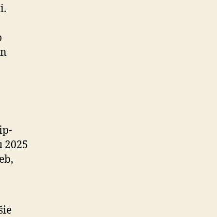
i.
o
an
ip­
u 2025
eb,
šie