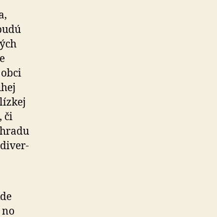
a,
 budú
ných
ne
 obci
uhej
lízkej
 či
záhradu
di­ver­
kde
, no