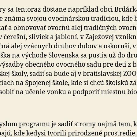
y sa tentoraz dostane napríklad obci Brdárk
je známa svojou ovocinárskou tradíciou, kde
ať a obnovovať ovocnú alej tradičných ovoc
 čerešní, sliviek a jabloní, v Zaježovej vznik
ná alej vzácnych druhov dubov a oskoruší, v
ka na východe Slovenska sa pustia už do dr
výsadby obecného ovocného sadu pre deti z b
kej školy, sadiť sa bude aj v bratislavskej ZOO,
ciach na Spojenej škole, kde si chcú školskú 
sobiť na učenie vonku a podporiť miestnu bio­
slom programu je sadiť stromy najmä tam, 
ajú, kde kedysi tvorili prirodzené prostredie