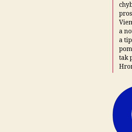
chyb
pros
Viem
a no
a ti
pomo
tak 
Hro