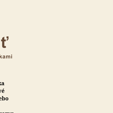
ka
vé
lebo