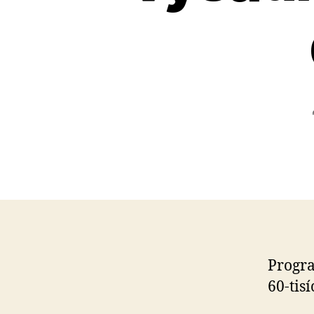
Prog
60-tisí