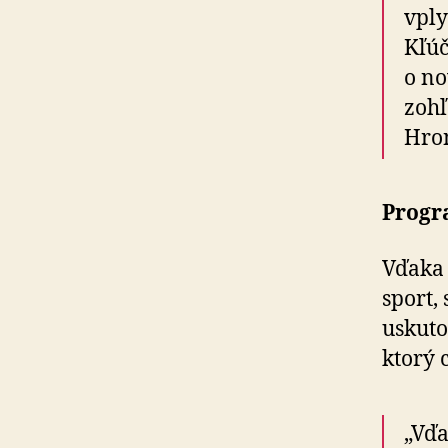
vply
Kľúč
o no
zohľ
Hron
Progr
Vďaka 
sport,
uskuto
ktorý 
„Vďa