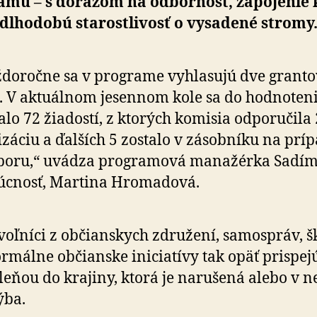
amu – s dôrazom na odbornosť, zapojenie 
a dlhodobú starostlivosť o vysadené stromy
doročne sa v programe vyhlasujú dve granto
. V aktuálnom jesennom kole sa do hodnoten
alo 72 žiadostí, z ktorých komisia odporučila
izáciu a ďalších 5 zostalo v zásobníku na prí
poru,“ uvádza programová manažérka Sadí
úcnosť, Martina Hromadová.
oľníci z občianskych združení, samospráv, šk
ormálne občianske iniciatívy tak opäť prispej
leňou do krajiny, ktorá je narušená alebo v ne
ýba.