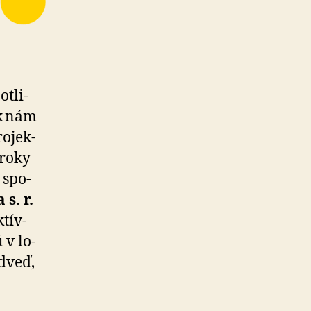
t­li­
k nám
o­jek­
 roky
 spo­
s. r.
tív­
 v lo­
dveď,