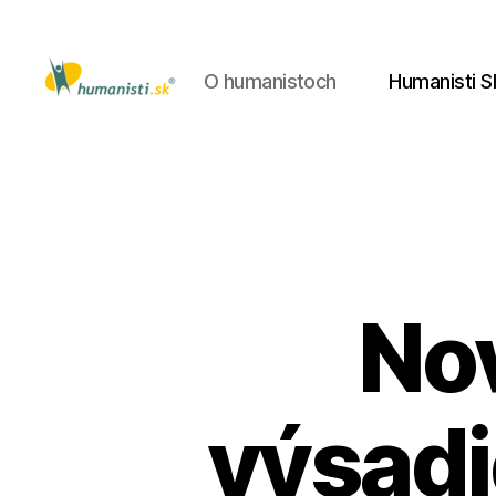
O humanistoch
Humanisti S
Humanisti.sk
Nov
výsadi