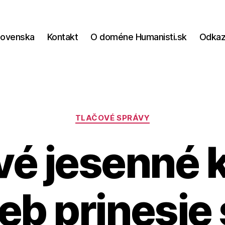
lovenska
Kontakt
O doméne Humanisti.sk
Odka
Kategórie
TLAČOVÉ SPRÁVY
é jesenné 
eb prinesie