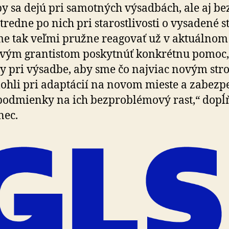
y sa dejú pri samotných výsadbách, ale aj be
tredne po nich pri starostlivosti o vysadené s
e tak veľmi pružne reagovať už v aktuálnom
vým grantistom poskytnúť konkrétnu pomoc,
py pri výsadbe, aby sme čo najviac novým s
hli pri adaptácií na novom mieste a zabezpe
podmienky na ich bezproblémový rast,“ dopĺ
nec.