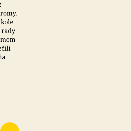
z­
tromy.
 kole
 rady
tromom
čili
ňa