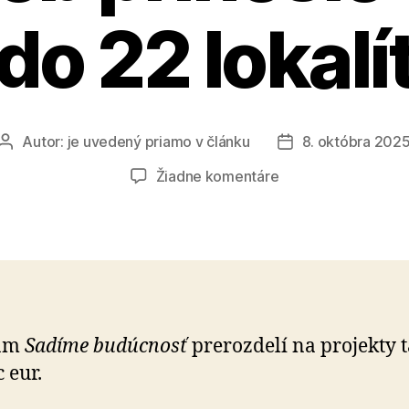
do 22 lokalí
Autor:
je uvedený priamo v článku
8. októbra 202
Autor
Dátum
článku
článku
na
Žiadne komentáre
Nové
jesenné
kolo
výsadieb
prinesie
stromy
do
ram
Sadíme budúcnosť
prerozdelí na projekty 
22
c eur.
lokalít