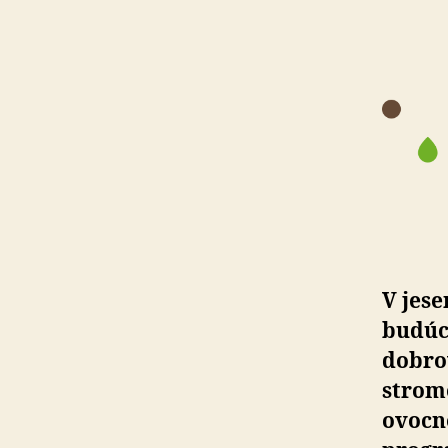
V jes
budúc
dobro
stromo
ovocné