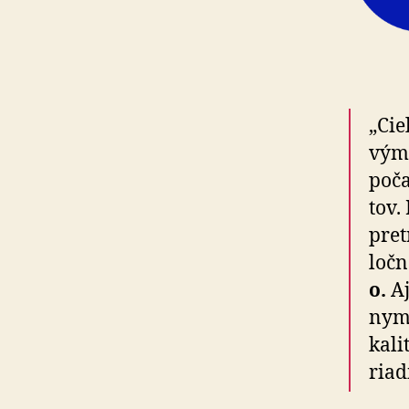
„Cie
vým 
poča
tov.
pret
loč­n
o.
Aj
nym 
ka­l
riad