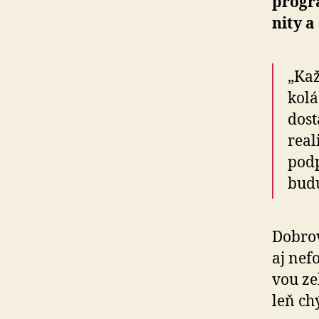
progr
ni­ty 
„Kaž
kolá
dost
real
pod
bud
Dobrov
aj nef
vou ze
leň ch