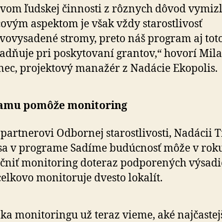
vom ľudskej činnosti z rôznych dôvod vymizl
ovým aspektom je však vždy starostlivosť
vovysadené stromy, preto náš program aj tot
adňuje pri poskytovaní grantov,“ hovorí Mil
ec, projektový manažér z Nadácie Ekopolis.
amu pomôže monitoring
partnerovi Odbornej starostlivosti, Nadácii T
 sa v programe Sadíme budúcnosť môže v rok
čniť monitoring doteraz podporených výsadi
celkovo monitoruje dvesto lokalít.
ka monitoringu už teraz vieme, aké najčastej