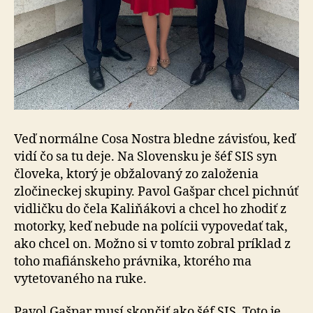
Veď normálne Cosa Nostra bledne závisťou, keď
vidí čo sa tu deje. Na Slovensku je šéf SIS syn
človeka, ktorý je ob­ža­lo­va­ný zo založenia
zločineckej skupiny. Pavol Gašpar chcel pichnúť
vidličku do čela Kaliňákovi a chcel ho zho­diť z
motorky, keď nebude na polícii vypovedať tak,
ako chcel on. Možno si v tomto zobral príklad z
toho ma­fi­án­ske­ho právnika, ktorého ma
vytetovaného na ruke.
Pavol Gašpar musí skončiť ako šéf SIS. Toto je