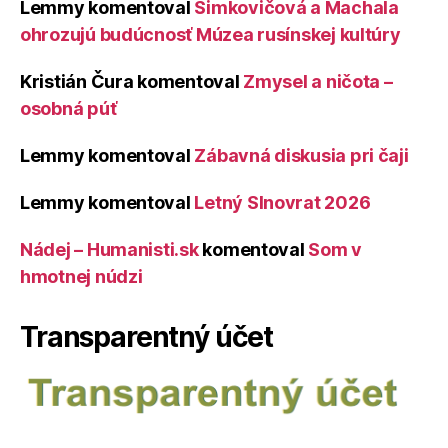
Lemmy
komentoval
Šimkovičová a Machala
ohrozujú budúcnosť Múzea rusínskej kultúry
Kristián Čura
komentoval
Zmysel a ničota –
osobná púť
Lemmy
komentoval
Zábavná diskusia pri čaji
Lemmy
komentoval
Letný Slnovrat 2026
Nádej – Humanisti.sk
komentoval
Som v
hmotnej núdzi
Transparentný účet