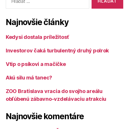
Najnovšie články
Kedysi dostala príležitosť
Investorov čaká turbulentný druhý polrok
Vtip o psíkovi a mačičke
Akú silu má tanec?
ZOO Bratislava vracia do svojho areálu
obľúbenú zábavno-vzdelávaciu atrakciu
Najnovšie komentáre