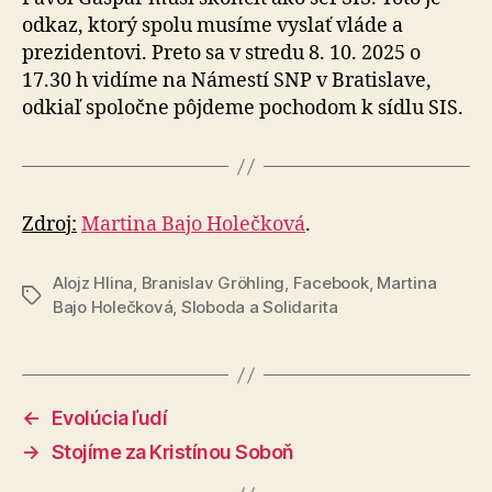
odkaz, ktorý spolu musíme vyslať vláde a
prezidentovi. Preto sa v stre­du 8. 10. 2025 o
17.30 h vidíme na Námestí SNP v Bra­tis­la­ve,
odkiaľ spoločne pôjdeme pochodom k sídlu SIS.
Zdroj:
Martina Bajo Holečková
.
Alojz Hlina
,
Branislav Gröhling
,
Facebook
,
Martina
Značky
Bajo Holečková
,
Sloboda a Solidarita
←
Evolúcia ľudí
→
Stojíme za Kristínou Soboň