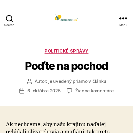
Search
Menu
Humanisti.sk
Kategórie
POLITICKÉ SPRÁVY
Poďte na pochod
Autor:
je uvedený priamo v článku
Autor
článku
na
6. októbra 2025
Žiadne komentáre
Dátum
Poďte
článku
na
pochod
Ak nechceme, aby našu krajinu naďalej
ovládali oli­gar­cho­via a mafiáni, tak preto