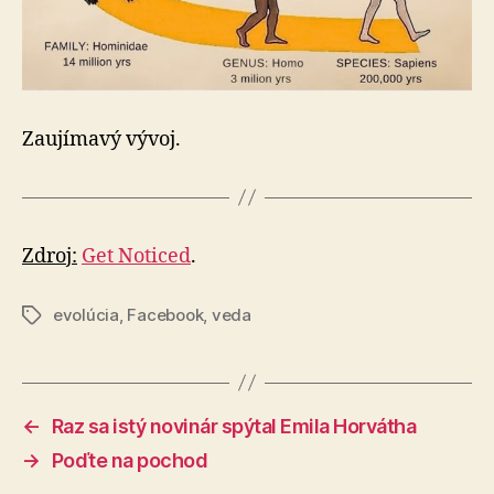
Zaujímavý vývoj.
Zdroj:
Get Noticed
.
evolúcia
,
Facebook
,
veda
Značky
←
Raz sa istý novinár spýtal Emila Horvátha
→
Poďte na pochod