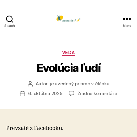
Search
Menu
Humanisti.sk
Kategórie
VEDA
Evolúcia ľudí
Autor:
je uvedený priamo v článku
Autor
článku
na
6. októbra 2025
Žiadne komentáre
Dátum
Evolúcia
článku
ľudí
Prevzaté z Facebooku.