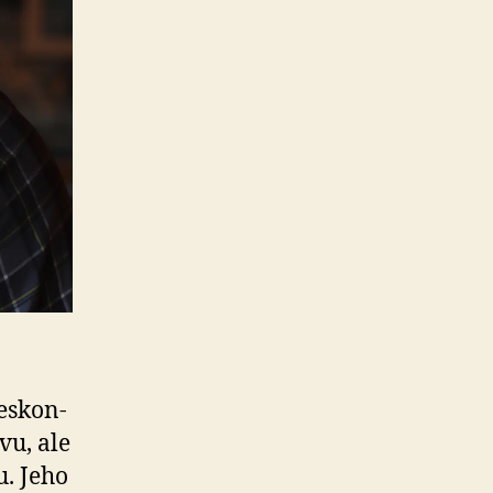
e­skon­
vu, ale
u. Jeho