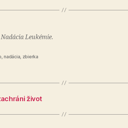
 Nadácia Leukémie.
o
,
nadácia
,
zbierka
zachráni život