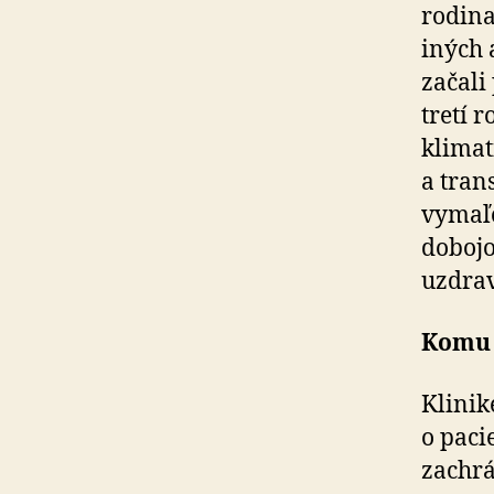
rodina
iných 
začali
tretí 
klimat
a tran
vymaľo
dobojo
uzdrav
Komu
Klinik
o paci
zachrá