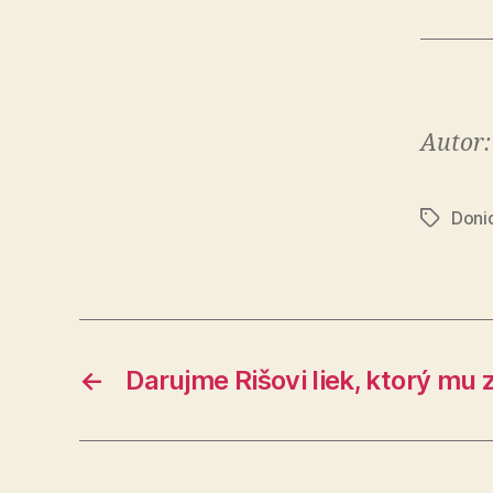
Autor:
Doni
Značky
←
Darujme Rišovi liek, ktorý mu 