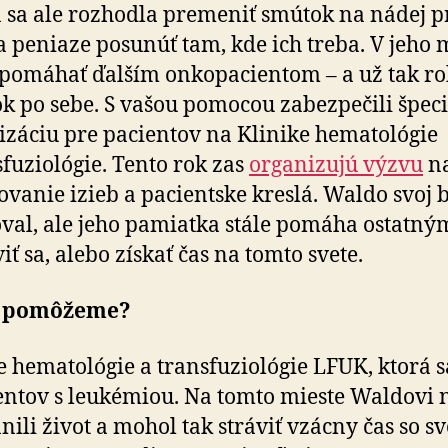
 sa ale rozhodla premeniť smútok na nádej p
a peniaze posunúť tam, kde ich treba. V jeho
 pomáhať ďalším onkopacientom – a už tak ro
rok po sebe. S vašou pomocou zabezpečili špec
izáciu pre pacientov na Klinike he­ma­to­ló­gie
sfuziológie. Tento rok zas
organizujú výzvu
n
vanie izieb a pacientske kreslá. Waldo svoj b
val, ale jeho pamiatka stále pomáha ostatný
iť sa, alebo získať čas na tomto svete.
 pomôžeme?
e hematológie a transfuziológie LFUK, ktorá s
entov s leukémiou. Na tomto mieste Waldovi n
nili život a mohol tak stráviť vzácny čas so s