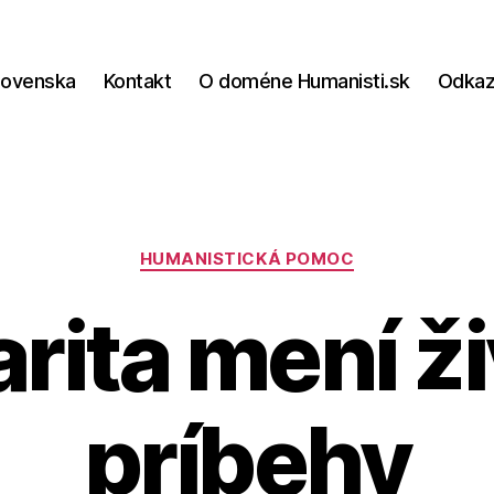
lovenska
Kontakt
O doméne Humanisti.sk
Odka
Kategórie
HUMANISTICKÁ POMOC
arita mení ž
príbehy