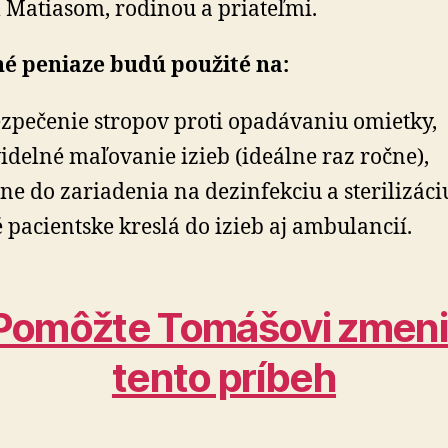
Matiasom, rodinou a priateľmi.
né peniaze budú použité na:
zpečenie stropov proti opadávaniu omietky,
idelné maľovanie izieb (ideálne raz ročne),
ne do zariadenia na dezinfekciu a sterilizáciu
 pacientske kreslá do izieb aj ambulancií.
Pomôžte Tomášovi zmeni
tento príbeh