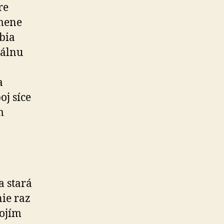
re
 mene
bia
iálnu
a
oj síce
m
a stará
ie raz
vojím