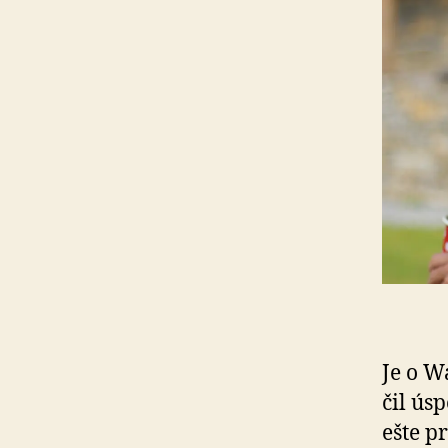
Je o W
čil ús
ešte p