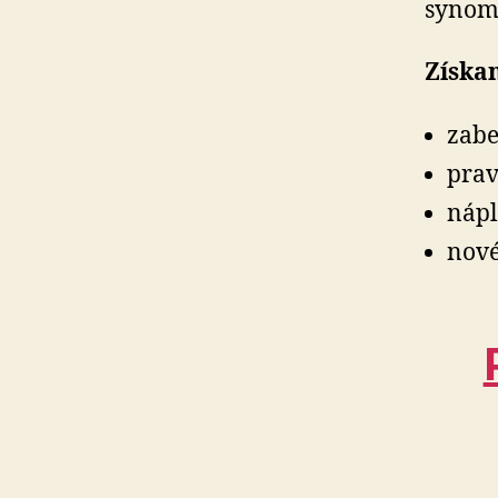
synom 
Získa
zabe
prav
nápl
nové