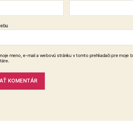
webu
 moje meno, e-mail a webovú stránku v tomto prehliadači pre moje 
áre.