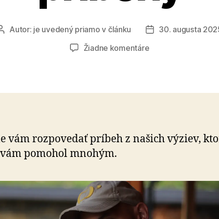
Autor:
je uvedený priamo v článku
30. augusta 202
Autor
Dátum
článku
článku
na
Žiadne komentáre
Solidarita
mení
životné
príbehy
 vám rozpovedať príbeh z našich výziev, kt
 vám pomohol mnohým.