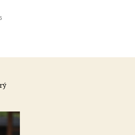
5
orý