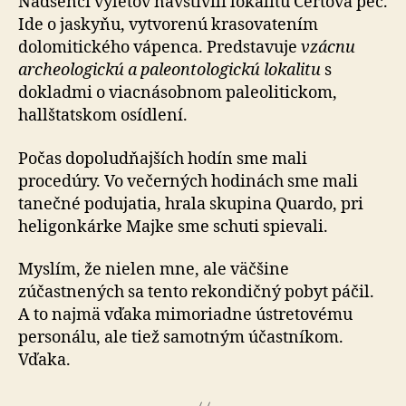
Nadšenci výletov navštívili lokalitu Čertova pec.
Ide o jas­ky­ňu, vytvorenú krasovatením
dolomitického vápenca. Predstavuje
vzácnu
archeologickú a paleontologickú lokalitu
s
dokladmi o viacnásobnom paleolitickom,
hallštatskom osídlení.
Počas dopoludňajších hodín sme mali
procedúry. Vo ve­čer­ných hodinách sme mali
tanečné podujatia, hrala skupina Quardo, pri
heligonkárke Majke sme schuti spievali.
Myslím, že nielen mne, ale väčšine
zúčastnených sa tento rekondičný pobyt páčil.
A to najmä vďaka mimoriadne ústretovému
personálu, ale tiež samotným účastníkom.
Vďaka.