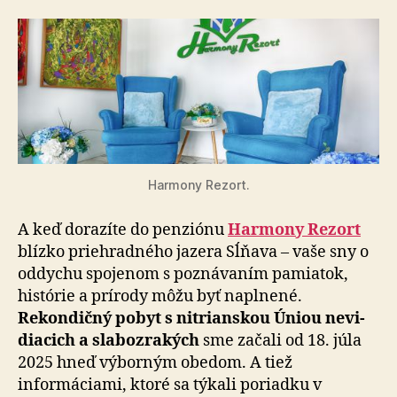
Harmony Rezort.
A keď dorazíte do penziónu
Harmony Rezort
blízko priehradného jazera Sĺňava – vaše sny o
oddychu spo­je­nom s poznávaním pamiatok,
histórie a prírody môžu byť naplnené.
Rekondičný pobyt s nitrianskou Úniou ne­vi­
dia­cich a slabozrakých
sme začali od 18. júla
2025 hneď výborným obedom. A tiež
informáciami, ktoré sa týkali poriadku v