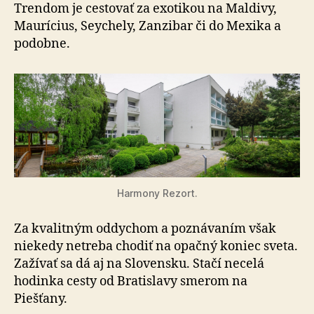
Trendom je cestovať za exotikou na Maldivy,
Maurícius, Seychely, Zanzibar či do Mexika a
podobne.
Harmony Rezort.
Za kvalitným oddychom a poznávaním však
niekedy ne­tre­ba chodiť na opačný koniec sveta.
Zažívať sa dá aj na Slovensku. Stačí necelá
hodinka cesty od Bratislavy sme­rom na
Piešťany.