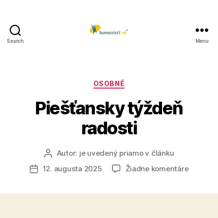
Search
Menu
Humanisti.sk
Kategórie
OSOBNÉ
Piešťansky týždeň
radosti
Autor:
je uvedený priamo v článku
Autor
článku
na
12. augusta 2025
Žiadne komentáre
Dátum
Piešťans
článku
týždeň
radosti