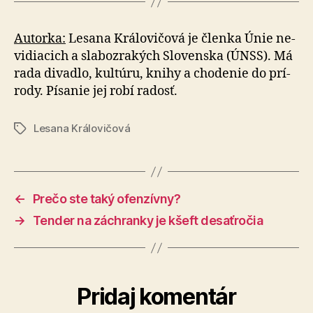
Autorka:
Lesana Královičová je členka Únie ne­
vi­dia­cich a sla­bo­zra­kých Slo­ven­ska (ÚNSS). Má
rada divadlo, kul­tú­ru, knihy a cho­de­nie do prí­
ro­dy. Písanie jej robí radosť.
Lesana Královičová
Značky
←
Prečo ste taký ofenzívny?
→
Tender na záchranky je kšeft desaťročia
Pridaj komentár