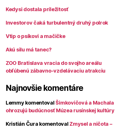
Kedysi dostala príležitosť
Investorov čaká turbulentný druhý polrok
Vtip o psíkovi a mačičke
Akú silu má tanec?
ZOO Bratislava vracia do svojho areálu
obľúbenú zábavno-vzdelávaciu atrakciu
Najnovšie komentáre
Lemmy
komentoval
Šimkovičová a Machala
ohrozujú budúcnosť Múzea rusínskej kultúry
Kristián Čura
komentoval
Zmysel a ničota –