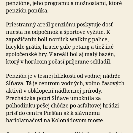
penzióne, jeho programu a možnosťami, ktoré
penzión ponúka.
Priestranný areál penziónu poskytuje dosť
miesta na od­po­či­nok a športové vyžitie. K
zapožičaniu boli nordick walking palice,
bicykle grátis, hracie gule petang a tiež iné
spoločenské hry. V areáli bol aj malý bazén,
ktorý v ho­rú­com počasí príjemne schladil.
Penzión je v tesnej blízkosti od vodnej nádrže
Sĺňava. Tá je centrom vodných, voľno-časových
aktivít v obklopení nádhernej prírody.
Prechádzka popri Sĺňave umožnila za
polhodinku pešej chôdze po asfaltovej hrádzi
prísť do cen­tra Piešťan až k slávnemu
barlolamačovi na Kolo­ná­do­vom moste.