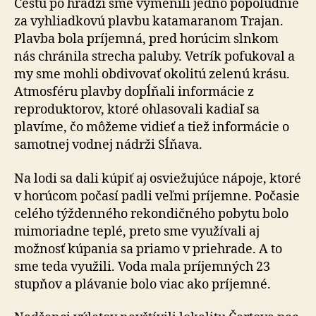
Cestu po hrádzi sme vymenili jedno popoludnie
za vyhliadkovú plavbu katamaranom Trajan.
Plavba bola príjemná, pred horúcim slnkom
nás chránila strecha paluby. Vetrík pofukoval a
my sme mohli obdivovať okolitú zelenú krásu.
Atmosféru plavby dopĺňali in­for­má­cie z
reproduktorov, ktoré ohlasovali kadiaľ sa
plavíme, čo môžeme vidieť a tiež informácie o
samotnej vodnej nádrži Sĺňava.
Na lodi sa dali kúpiť aj osviežujúce nápoje, ktoré
v ho­rú­com počasí padli veľmi príjemne. Počasie
celého týž­den­né­ho rekondičného pobytu bolo
mimoriadne teplé, preto sme využívali aj
možnosť kúpania sa priamo v priehrade. A to
sme teda využili. Voda mala príjemných 23
stupňov a plávanie bolo viac ako príjemné.