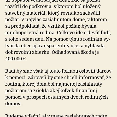
už dopadol vedľa stojací dom, kde sa požiar
rozšíril do podkrovia, v ktorom bol uložený
stavebný materiál, ktorý rovnako zachvátil
požiar. V najviac za­siahnutom dome, v ktorom
sa predpokladá, že vznikol požiar, bývala
mnohopočetná rodina. Celkovo ide o deväť ľudí,
z toho sedem detí. Na pomoc týmto rodinám vy­
tvo­ri­la obec aj transparentný účet a vyhlásila
dobrovoľnú zbierku. Odhadovaná škoda je
400 000 €.
Radi by sme však aj touto formou oslovili darcov
k po­mo­ci. Zároveň by sme chceli informovať, že
rodina, ktorej dom bol najmenej zasiahnutý
požiarom sa zriekla akej­koľ­vek finančnej
pomoci v prospech ostatných dvoch rodinných
domov.
Budeme vďační, aj v mene zasiahnutých rodín,