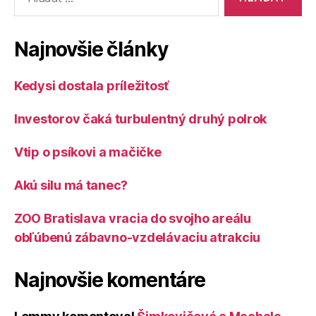
Najnovšie články
Kedysi dostala príležitosť
Investorov čaká turbulentný druhý polrok
Vtip o psíkovi a mačičke
Akú silu má tanec?
ZOO Bratislava vracia do svojho areálu
obľúbenú zábavno-vzdelávaciu atrakciu
Najnovšie komentáre