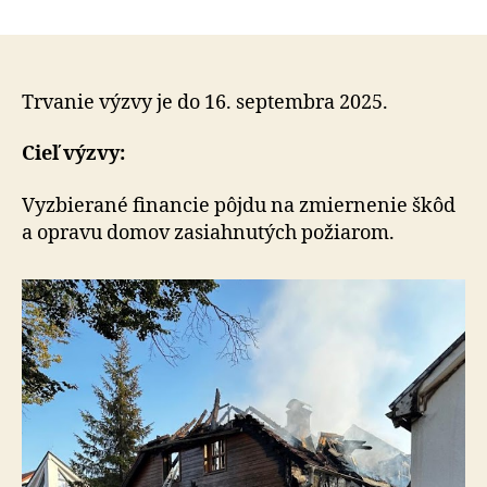
Pomôžme
článku
rodinám,
ktoré
zasiahol
nečakane
Trvanie výzvy je do 16. septembra 2025.
požiar
v
Cieľ výzvy:
obci
Veľký
Vyzbierané financie pôjdu na zmiernenie škôd
Slavkov
a opravu domov zasiahnutých požiarom.