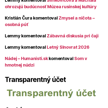
Lemmy
komentoval
Šimkovičová a Machala
ohrozujú budúcnosť Múzea rusínskej kultúry
Kristián Čura
komentoval
Zmysel a ničota –
osobná púť
Lemmy
komentoval
Zábavná diskusia pri čaji
Lemmy
komentoval
Letný Slnovrat 2026
Nádej – Humanisti.sk
komentoval
Som v
hmotnej núdzi
Transparentný účet