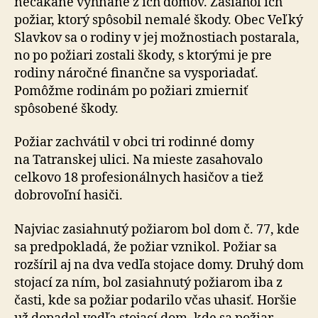
nečakane vyhnané z ich domov. Zasiahol ich
požiar, ktorý spôsobil nemalé škody. Obec Veľký
Slavkov sa o rodiny v jej mož­nos­tiach postarala,
no po požiari zostali škody, s ktorými je pre
rodiny náročné finančne sa vysporiadať.
Pomôžme rodinám po požiari zmierniť
spôsobené škody.
Požiar zachvátil v obci tri rodinné domy
na Tatranskej ulici. Na mieste zasahovalo
celkovo 18 profesionálnych hasičov a tiež
dobrovoľní hasiči.
Najviac zasiahnutý požiarom bol dom č. 77, kde
sa pred­po­kla­dá, že požiar vznikol. Požiar sa
rozšíril aj na dva vedľa stojace domy. Druhý dom
stojací za ním, bol za­siahnutý požiarom iba z
časti, kde sa požiar podarilo včas uhasiť. Horšie