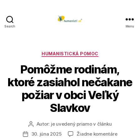
Search
Menu
Humanisti.sk
Kategórie
HUMANISTICKÁ POMOC
Pomôžme rodinám,
ktoré zasiahol nečakane
požiar v obci Veľký
Slavkov
Autor:
je uvedený priamo v článku
Autor
článku
na
30. júna 2025
Žiadne komentáre
Dátum