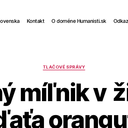
lovenska
Kontakt
O doméne Humanisti.sk
Odka
Kategórie
TLAČOVÉ SPRÁVY
ý míľnik v ž
ďaťa orangu