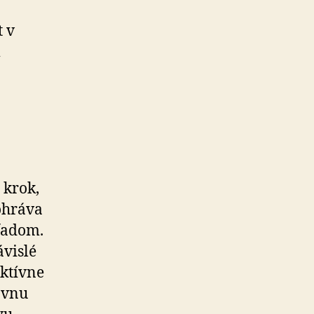
t v
 krok,
dohráva
hľadom.
vislé
aktívne
ávnu