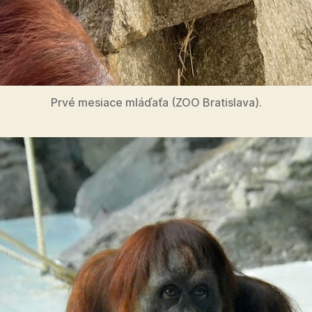
Prvé mesiace mláďaťa (ZOO Bratislava).