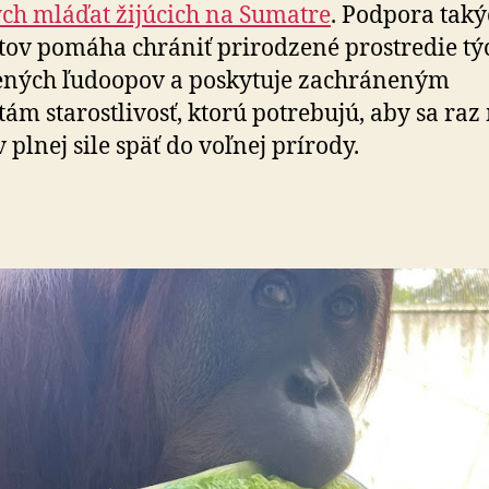
ých mláďat žijúcich na Sumatre
. Podpora taký
tov pomáha chrániť prirodzené prostredie tý
ených ľudoopov a poskytuje zachráneným
ám starostlivosť, ktorú potrebujú, aby sa raz
v plnej sile späť do voľnej prírody.