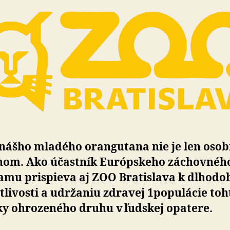
 nášho mladého orangutana nie je len oso
hom. Ako účastník Európskeho záchovnéh
amu prispieva aj ZOO Bratislava k dlhodo
tlivosti a udržaniu zdravej 1populácie toh
ky ohrozeného druhu v ľudskej opatere.