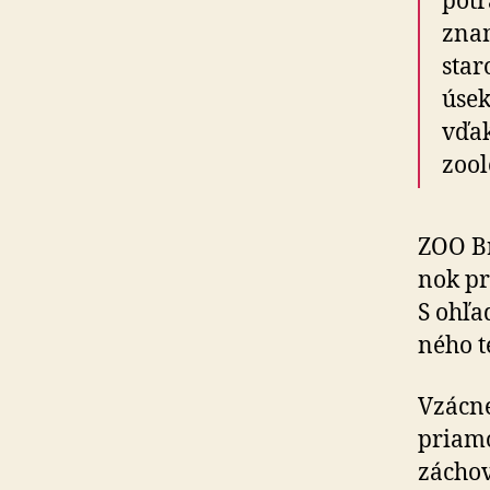
potr
znam
star
úsek
vďak
zoo
ZOO Br
nok p
S ohľa
né­ho 
Vzácne
priamo
zácho