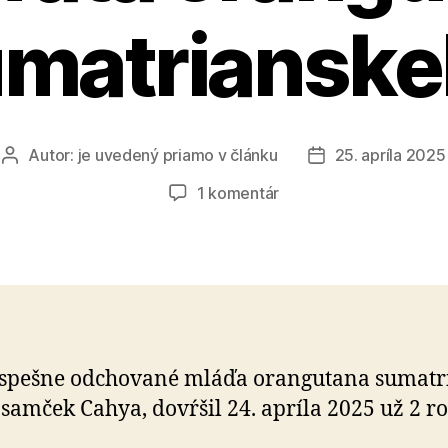
matriansk
Autor:
je uvedený priamo v článku
25. apríla 2025
Autor
Dátum
článku
článku
na
1 komentár
Druhý
míľnik
v živote
mláďaťa
orangutana
sumatrianskeho
spešne odchované mláďa orangutana su­ma­tr
 samček Cahya, dovŕšil 24. apríla 2025 už 2 ro