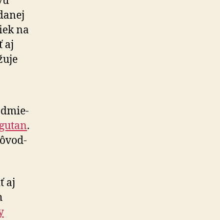
yu
danej
iek na
 aj
žuje
d­mie­
Ngutan
.
ô­vod­
 aj
h
y