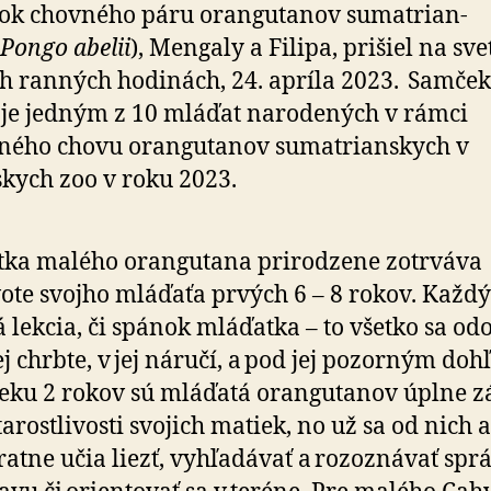
k chovného páru orangutanov suma­trian­
Pongo abelii
), Mengaly a Filipa, prišiel na sve
h ranných hodinách, 24. apríla 2023. Samček
je jedným z 10 mláďat narodených v rámci
ného chovu orangutanov sumatrianskych v
kych zoo v roku 2023.
ka malého orangutana prirodzene zotrváva
vote svojho mláďaťa prvých 6 – 8 rokov. Každý
 lekcia, či spánok mláďatka – to všetko sa o
ej chrbte, v jej náručí, a pod jej pozorným do
eku 2 rokov sú mláďatá orangutanov úplne zá
tarostlivosti svojich matiek, no už sa od nich 
ratne učia liezť, vyhľadávať a rozoznávať spr