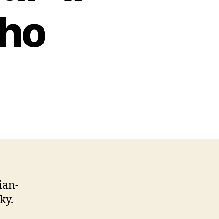
eho
ian­
ky.