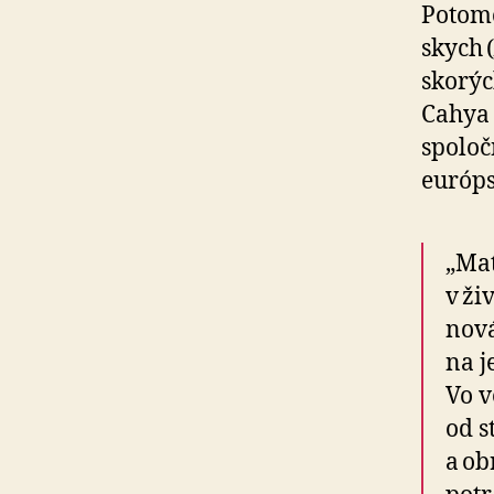
Potomo
skych (
skorýc
Cahya 
spoloč
európs
„Mat
v ži
nová
na j
Vo v
od s
a ob