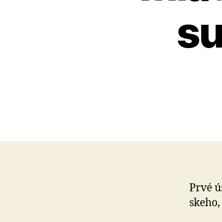
su
Prvé ú
skeho,