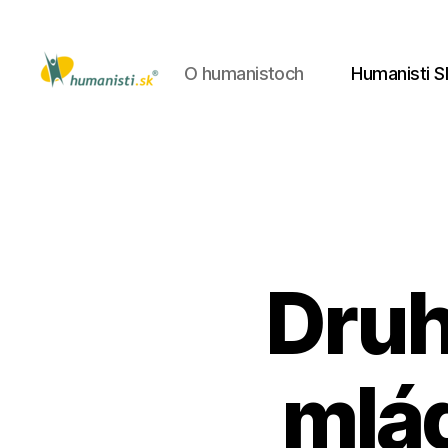
O humanistoch
Humanisti S
Humanisti.sk
Druh
mlá