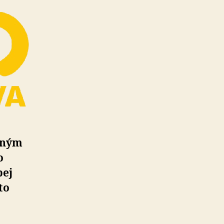
bným
o
bej
to