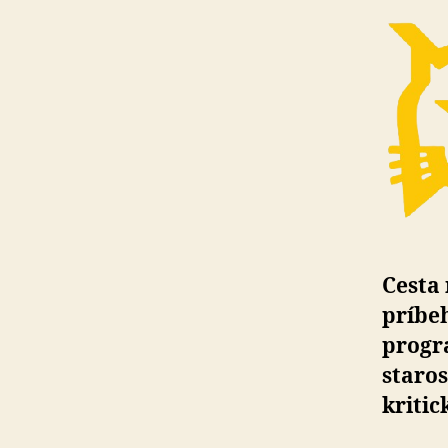
Cesta
príbe
progr
staros
kritic