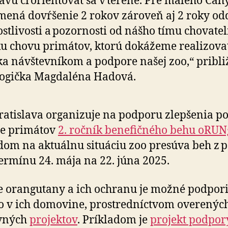
avu či orientovať sa v teréne. Pre malého Cah
ená dovŕšenie 2 rokov zároveň aj 2 roky od
ostlivosti a pozornosti od nášho tímu chovatel
u chovu primátov, ktorú dokážeme realizovať
a návštevníkom a podpore našej zoo,“ pribli
logička Magdaléna Hadová.
atislava organizuje na podporu zlepšenia po
re primátov
2. ročník benefičného behu oRU
dom na aktuálnu situáciu zoo presúva beh z p
termínu 24. mája na 22. júna 2025.
 orangutany a ich ochranu je možné podporiť
 v ich domovine, prostredníctvom overenýc
vných
projektov
. Príkladom je
projekt podpor