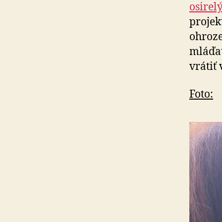
osirel
projek
ohroz
mláďat
vrátiť 
Foto: