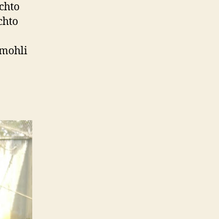
chto
chto
 mohli