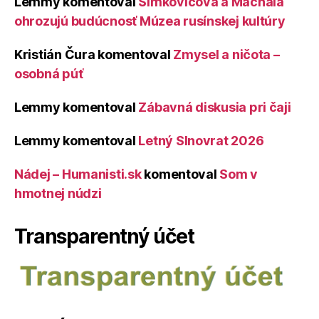
Lemmy
komentoval
Šimkovičová a Machala
ohrozujú budúcnosť Múzea rusínskej kultúry
Kristián Čura
komentoval
Zmysel a ničota –
osobná púť
Lemmy
komentoval
Zábavná diskusia pri čaji
Lemmy
komentoval
Letný Slnovrat 2026
Nádej – Humanisti.sk
komentoval
Som v
hmotnej núdzi
Transparentný účet