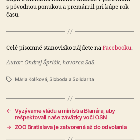
s pôvodnou ponukou a premárnil pri kúpe rok
času.
Celé písomné stanovisko nájdete na
Facebooku
.
Autor: Ondrej Šprlák, hovorca SaS.
Mária Kolíková
,
Sloboda a Solidarita
Značky
←
Vyzývame vládu a ministra Blanára, aby
rešpektovali naše záväzky voči OSN
→
ZOO Bratislava je zatvorená až do odvolania