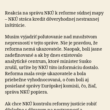
Kolíkovej
k
správe
Reakcia na správu NKÚ k reforme súdnej mapy
NKÚ
– NKÚ stráca kredit dôveryhodnej nestrannej
o
inštitúcie.
reforme
súdnej
Musím vyjadriť poľutovanie nad množstvom
mapy
nepresností v tejto správe. Nie je pravdou, že
reforma nemá uka­zo­va­te­le. Naopak, boli jasne
zadefinované a ak by dnes exis­to­va­lo
analytické centrum, ktoré minister Susko
zrušil, ur­či­te by NKÚ túto informáciu dostalo.
Reforma mala svoje ukazovatele a bola
priebežne vyhodnocovaná, o čom boli aj
posielané správy Európskej komisii, čo, žiaľ,
správa NKÚ popiera.
Ak chce NKÚ kontrolu reformy justície robiť