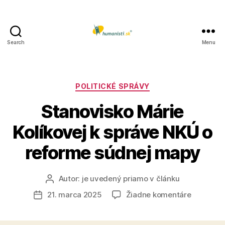
Search
Menu
Humanisti.sk
Kategórie
POLITICKÉ SPRÁVY
Stanovisko Márie
Kolíkovej k správe NKÚ o
reforme súdnej mapy
Autor:
je uvedený priamo v článku
Autor
článku
na
21. marca 2025
Žiadne komentáre
Dátum
Stanovis
článku
Márie