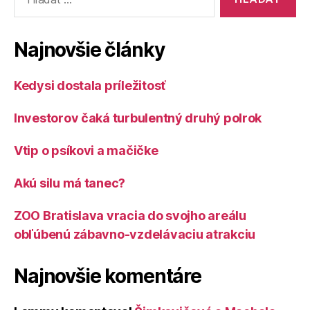
Najnovšie články
Kedysi dostala príležitosť
Investorov čaká turbulentný druhý polrok
Vtip o psíkovi a mačičke
Akú silu má tanec?
ZOO Bratislava vracia do svojho areálu
obľúbenú zábavno-vzdelávaciu atrakciu
Najnovšie komentáre