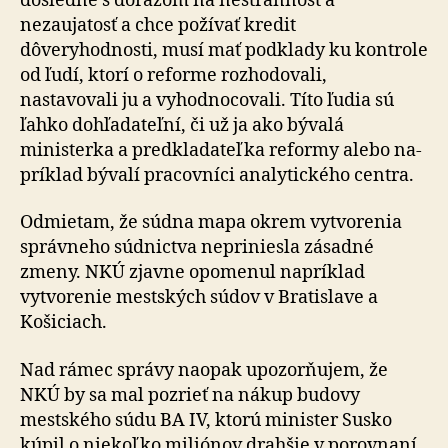
dôsledne s dôrazom na nestrannosť a
nezaujatosť a chce požívať kredit
dôveryhodnosti, musí mať podklady ku kontrole
od ľudí, ktorí o reforme rozhodovali,
nastavovali ju a vy­hod­no­co­va­li. Títo ľudia sú
ľahko dohľadateľní, či už ja ako bývalá
ministerka a predkladateľka reformy alebo na­
príklad bývalí pracovníci analytického centra.
Odmietam, že súdna mapa okrem vytvorenia
správneho súdnictva nepriniesla zásadné
zmeny. NKÚ zjavne opo­me­nul napríklad
vytvorenie mestských súdov v Bra­tis­la­ve a
Košiciach.
Nad rámec správy naopak upozorňujem, že
NKÚ by sa mal pozrieť na nákup budovy
mestského súdu BA IV, kto­rú minister Susko
kúpil o niekoľko miliónov drahšie v po­rov­naní