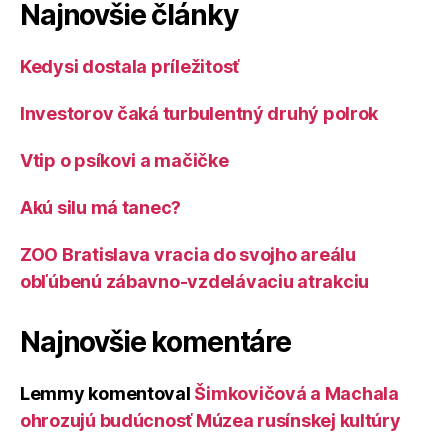
Najnovšie články
Kedysi dostala príležitosť
Investorov čaká turbulentný druhý polrok
Vtip o psíkovi a mačičke
Akú silu má tanec?
ZOO Bratislava vracia do svojho areálu
obľúbenú zábavno-vzdelávaciu atrakciu
Najnovšie komentáre
Lemmy
komentoval
Šimkovičová a Machala
ohrozujú budúcnosť Múzea rusínskej kultúry