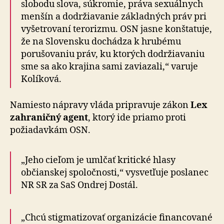
slobodu slova, súkromie, práva sexuálnych
menšín a dodržiavanie základných práv pri
vyšetrovaní terorizmu. OSN jasne konštatuje,
že na Slo­ven­sku dochádza k hrubému
porušovaniu práv, ku kto­rých dodržiavaniu
sme sa ako krajina sami zaviazali,“ varuje
Kolíková.
Namiesto nápravy vláda pripravuje zákon
Lex
za­hra­nič­ný agent
, ktorý ide priamo proti
požiadavkám OSN.
„Jeho cieľom je umlčať kritické hlasy
občianskej spo­loč­nos­ti,“ vysvetľuje poslanec
NR SR za SaS Ondrej Dostál.
„Chcú stigmatizovať organizácie financované