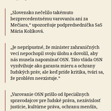
„Slovensko nečelilo takémuto
bezprecedentnému varovaniu ani za
Mečiara,“ upozorňuje pod­pred­sed­níč­ka SaS
Mária Kolíková.
„Je neprípustné, že minister zahraničných
vecí nepochopil svoju úlohu a dovolil, aby
nás musela napomínať OSN. Táto vláda OSN
vyzdvihuje ako garanta mieru a ochrany
ľudských práv, ale keď príde kritika, tvári sa,
že problém neexistuje.“
„Varovanie OSN prišlo od špeciálnych
spravodajcov pre ľudské práva, nezávislosť
justície, kultúrne práva, ochranu menšín,