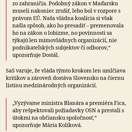
zo za­hra­ni­čia. Podobný zákon v Maďarsku
museli nakoniec zrušiť, lebo bol v rozpore s
právom EÚ. Naša vládna koalícia si však
našla spôsob, ako ho presadiť – pre­me­no­va­la
ho na zákon o lobizme, no povinnosti sa
týkajú len mimovládnych organizácií, nie
podnikateľských subjektov či odborov,“
upozorňuje Dostál.
SaS varuje, že vláda týmto krokom len umlčiava
kritikov a zároveň dostáva Slovensko na čiernu
listinu me­dzi­ná­rod­ných organizácií.
„Vyzývame ministra Blanára a premiéra Fica,
aby rešpektovali požiadavky OSN a prestali s
útokmi na občiansku spoločnosť,“
upozorňuje Mária Kolíková.