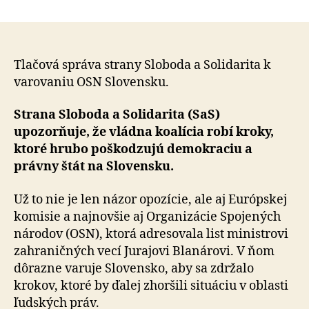
Vyzývam
článku
vládu
a
ministra
Blanára,
Tlačová správa strany Sloboda a Solidarita k
aby
varovaniu OSN Slovensku.
rešpektov
naše
Strana Sloboda a Solidarita (SaS)
záväzky
upozorňuje, že vládna koalícia robí kroky,
voči
ktoré hrubo poškodzujú demokraciu a
OSN
právny štát na Slovensku.
Už to nie je len názor opozície, ale aj Európskej
komisie a najnovšie aj Organizácie Spojených
národov (OSN), ktorá adresovala list ministrovi
zahraničných vecí Jurajovi Blanárovi. V ňom
dôrazne varuje Slovensko, aby sa zdržalo
krokov, ktoré by ďalej zhoršili situáciu v oblasti
ľudských práv.