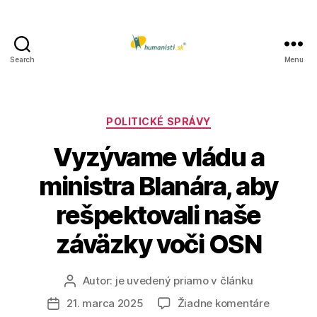
Search
Menu
Humanisti.sk
Kategórie
POLITICKÉ SPRÁVY
Vyzývame vládu a
ministra Blanára, aby
rešpektovali naše
záväzky voči OSN
Autor:
je uvedený priamo v článku
Autor
článku
na
21. marca 2025
Žiadne komentáre
Dátum