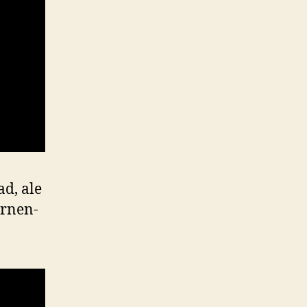
d, ale
r­nen­