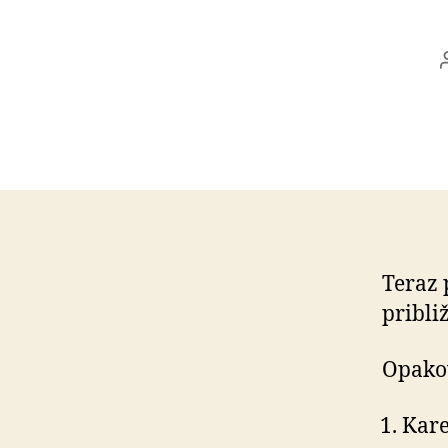
Teraz 
pribli
Opako
Kare