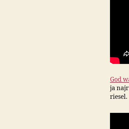
God wa
ja naj
rie­sel.