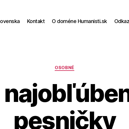
lovenska
Kontakt
O doméne Humanisti.sk
Odka
Kategórie
OSOBNÉ
 najobľúben
pesničky