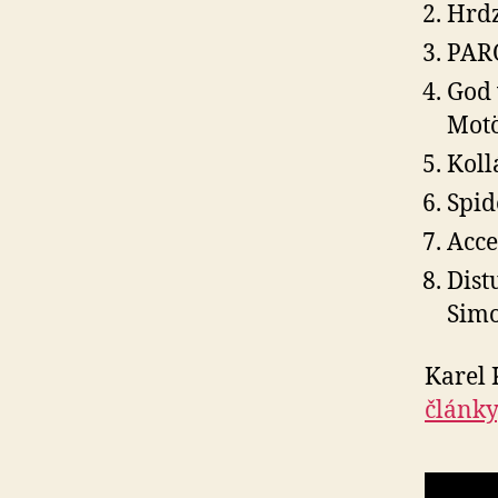
Hrdz
PAR
God 
Mot
Koll
Spid
Acce
Dist
Sim
Karel 
články