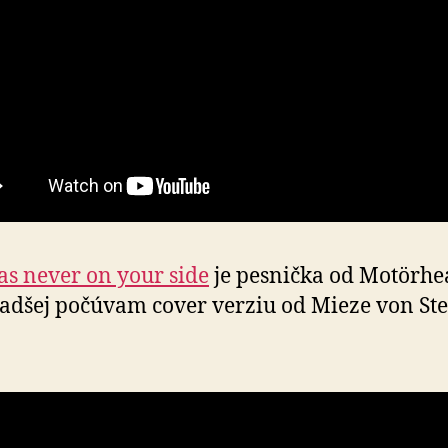
s never on your side
je pesnička od Motörhea
radšej počúvam cover verziu od Mieze von Ste