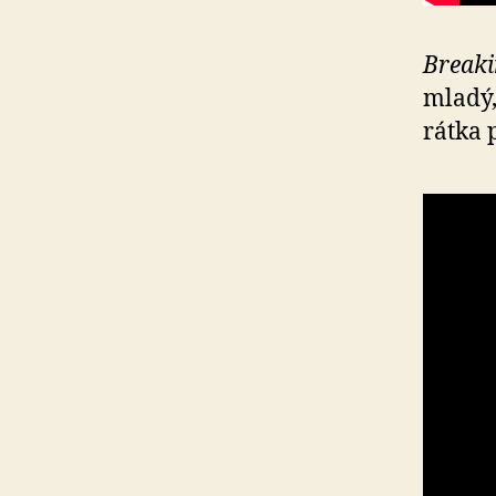
Breaki
mladý,
rát­ka