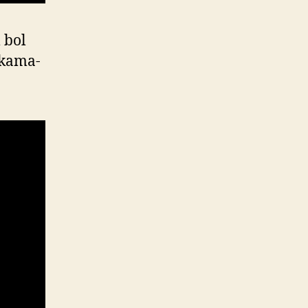
 bol
ka­ma­