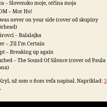
a – Slovensko moje, otčina moja
OM – Mor Ho!
was never on your side (cover od skupiny
örhead)
árovci – Balalajka
er – ‚Til I’m Certain
pt – Breaking up again
urbed – The Sound Of Silence (cover od Paula
ona)
Kryl, už som o ňom veľa napísal. Napríklad:
3
.