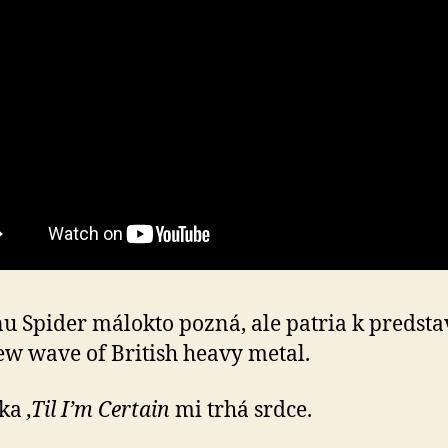
u Spider málokto pozná, ale patria k pred­sta­v
w wave of British heavy metal.
čka
‚Til I’m Certain
mi trhá srdce.