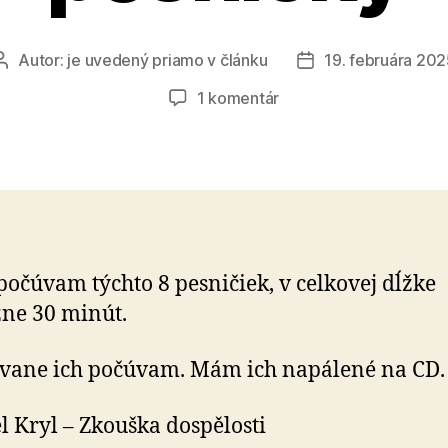
Autor:
je uvedený priamo v článku
19. februára 20
Autor
Dátum
článku
článku
na
1 komentár
Moje
najobľúbenejšie
pesničky
počúvam týchto 8 pesničiek, v celkovej dĺžke
žne 30 minút.
vane ich počúvam. Mám ich napálené na CD.
l Kryl – Zkouška dospělosti