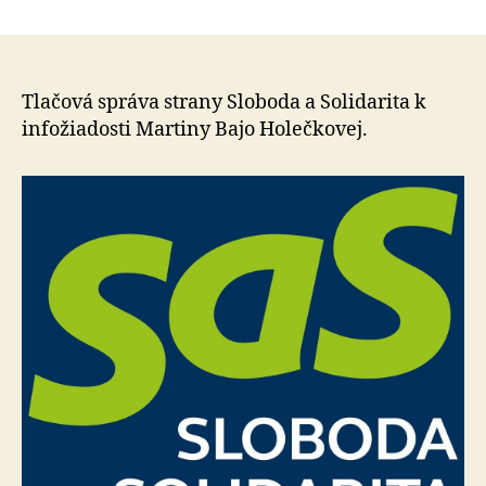
Minister
článku
vnútra
tají
informá
o
Tlačová správa strany Sloboda a Solidarita k
presune
infožiadosti Martiny Bajo Holečkovej.
Bombic
vládny
špeciál
na
Slovens