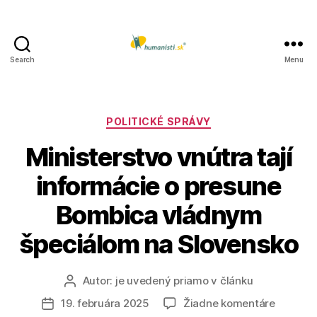
Search
Menu
Humanisti.sk
Kategórie
POLITICKÉ SPRÁVY
Ministerstvo vnútra tají
informácie o presune
Bombica vládnym
špeciálom na Slovensko
Autor:
je uvedený priamo v článku
Autor
článku
na
19. februára 2025
Žiadne komentáre
Dátum