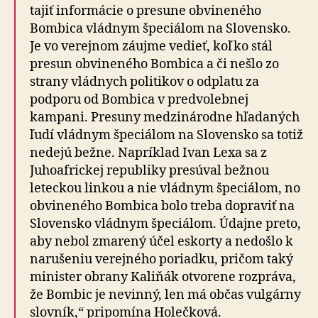
tajiť informácie o presune obvineného
Bombica vládnym špeciálom na Slovensko.
Je vo verejnom záujme vedieť, koľko stál
presun obvineného Bombica a či nešlo zo
strany vládnych politikov o odplatu za
podporu od Bombica v predvolebnej
kampani. Presuny medzinárodne hľadaných
ľudí vládnym špeciálom na Slovensko sa totiž
nedejú bežne. Napríklad Ivan Lexa sa z
Juhoafrickej republiky presúval bežnou
leteckou linkou a nie vládnym špeciálom, no
obvineného Bombica bolo treba dopraviť na
Slovensko vládnym špeciálom. Údajne preto,
aby nebol zmarený účel eskorty a nedošlo k
narušeniu verejného poriadku, pričom taký
minister obrany Kaliňák otvorene rozpráva,
že Bombic je nevinný, len má občas vulgárny
slovník,“ pripomína Holečková.