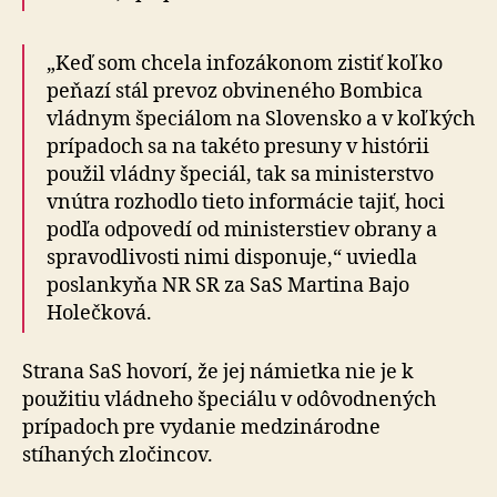
„Keď som chcela infozákonom zistiť koľko
peňazí stál prevoz obvineného Bombica
vládnym špeciálom na Slovensko a v koľkých
prípadoch sa na takéto presuny v histórii
použil vládny špeciál, tak sa ministerstvo
vnútra rozhodlo tieto informácie tajiť, hoci
podľa odpovedí od ministerstiev obrany a
spravodlivosti nimi disponuje,“ uviedla
poslankyňa NR SR za SaS Martina Bajo
Holečková.
Strana SaS hovorí, že jej námietka nie je k
použitiu vládneho špeciálu v odôvodnených
prípadoch pre vydanie medzinárodne
stíhaných zločincov.