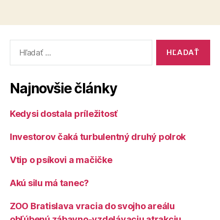
Vyhľadať:
Najnovšie články
Kedysi dostala príležitosť
Investorov čaká turbulentný druhý polrok
Vtip o psíkovi a mačičke
Akú silu má tanec?
ZOO Bratislava vracia do svojho areálu
obľúbenú zábavno-vzdelávaciu atrakciu