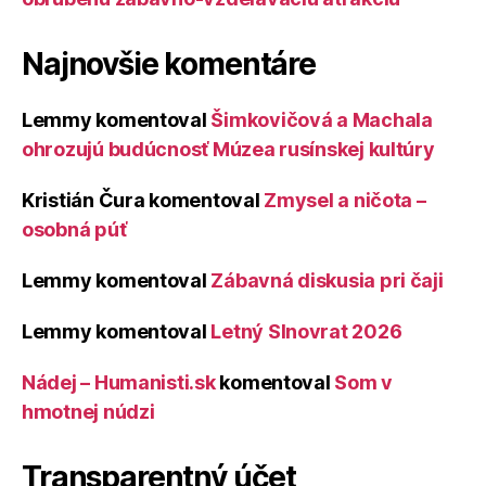
Najnovšie komentáre
Lemmy
komentoval
Šimkovičová a Machala
ohrozujú budúcnosť Múzea rusínskej kultúry
Kristián Čura
komentoval
Zmysel a ničota –
osobná púť
Lemmy
komentoval
Zábavná diskusia pri čaji
Lemmy
komentoval
Letný Slnovrat 2026
Nádej – Humanisti.sk
komentoval
Som v
hmotnej núdzi
Transparentný účet