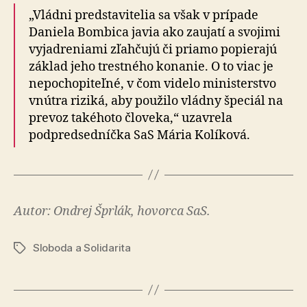
„Vládni predstavitelia sa však v prípade
Daniela Bombica javia ako zaujatí a svojimi
vyjadreniami zľahčujú či priamo popierajú
základ jeho trestného konanie. O to viac je
nepochopiteľné, v čom videlo ministerstvo
vnútra riziká, aby použilo vládny špeciál na
prevoz takéhoto človeka,“ uzavrela
podpredsedníčka SaS Mária Kolíková.
Autor: Ondrej Šprlák, hovorca SaS.
Sloboda a Solidarita
Značky