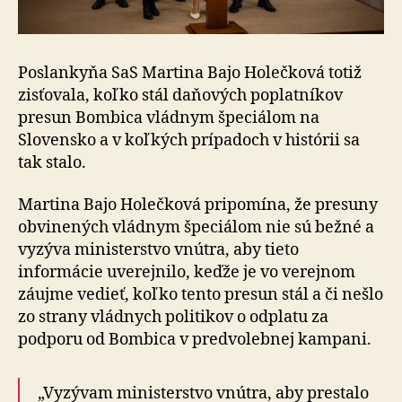
Poslankyňa SaS Martina Bajo Holečková totiž
zisťovala, koľko stál daňových poplatníkov
presun Bombica vládnym špeciálom na
Slovensko a v koľkých prípadoch v histórii sa
tak stalo.
Martina Bajo Holečková pripomína, že presuny
obvinených vládnym špeciálom nie sú bežné a
vyzýva ministerstvo vnútra, aby tieto
informácie uverejnilo, keďže je vo verejnom
záujme vedieť, koľko tento presun stál a či nešlo
zo strany vládnych politikov o odplatu za
podporu od Bombica v predvolebnej kampani.
„Vyzývam ministerstvo vnútra, aby prestalo