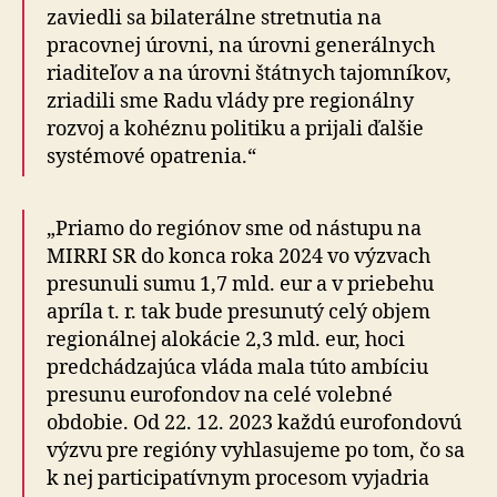
zaviedli sa bilaterálne stretnutia na
pracovnej úrovni, na úrovni generálnych
riaditeľov a na úrovni štátnych tajomníkov,
zriadili sme Radu vlády pre regionálny
rozvoj a kohéznu politiku a prijali ďalšie
systémové opatrenia.“
„Priamo do regiónov sme od nástupu na
MIRRI SR do konca roka 2024 vo výzvach
presunuli sumu 1,7 mld. eur a v priebehu
apríla t. r. tak bude presunutý celý objem
regionálnej alokácie 2,3 mld. eur, hoci
predchádzajúca vláda mala túto ambíciu
presunu eurofondov na celé volebné
obdobie. Od 22. 12. 2023 každú eurofondovú
výzvu pre regióny vyhlasujeme po tom, čo sa
k nej participatívnym procesom vyjadria