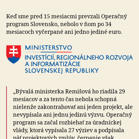
Slovens
prebúd
z
Keď sme pred 15 mesiacmi prevzali Operačný
kómy
program Slovensko, nebolo v ňom po 34
mesiacoch vyčerpané ani jedno jediné euro.
„Bývalá ministerka Remišová ho riadila 29
mesiacov a za tento čas nebola schopná
nielenže zakontrahovať ani jeden projekt, ale
nevypísala ani jednu jedinú výzvu. Operačný
program sa začal rozbiehať za úradníckej
vlády, ktorá vypísala 27 výziev a podpísala
päť projektových zmlúv, čerpanie však