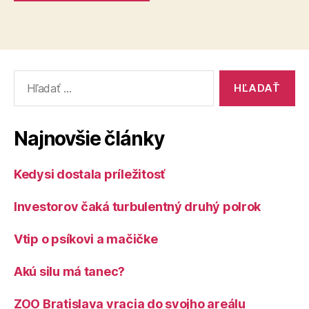
Vyhľadať:
Najnovšie články
Kedysi dostala príležitosť
Investorov čaká turbulentný druhý polrok
Vtip o psíkovi a mačičke
Akú silu má tanec?
ZOO Bratislava vracia do svojho areálu