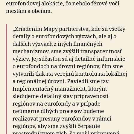
eurofondovej alokácie, čo nebolo férové voči
mestám a obciam.
„Zriadením Mapy partnerstva, kde sú všetky
detaily o eurofondových výzvach, ale aj o
ďalších výzvach z iných finančných
mechanizmov, sme zvýšili transparentnosť
výziev. Jej súčasťou sú aj detailné informácie
o eurofondoch na úrovni regiónov, čím sme
vytvorili tlak na verejnú kontrolu na lokálnej
a regionálnej úrovni. Zaviedli sme tzv.
Implementačný manažment, ktorým
sledujeme detailný stav pripravenosti
regiónov na eurofondy a v prípade
neúmerne dlhých procesov budeme
realizovať presuny eurofondov v rámci
regiónov, aby sme zvýšili čerpanie
prostredníctvom tých, čo majú pripravené