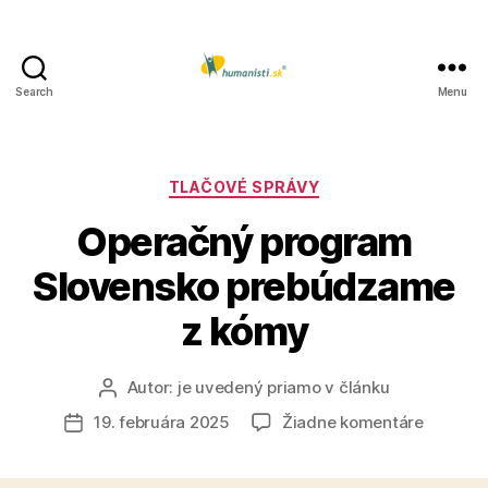
Search
Menu
Humanisti.sk
Kategórie
TLAČOVÉ SPRÁVY
Operačný program
Slovensko prebúdzame
z kómy
Autor:
je uvedený priamo v článku
Autor
článku
na
19. februára 2025
Žiadne komentáre
Dátum
Operač
článku
progra