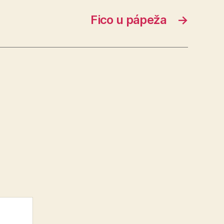
Fico u pápeža
→