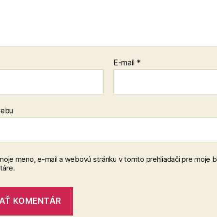
E-mail
*
webu
 moje meno, e-mail a webovú stránku v tomto prehliadači pre moje 
áre.