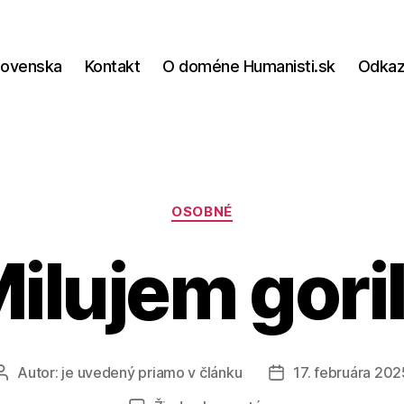
lovenska
Kontakt
O doméne Humanisti.sk
Odka
Kategórie
OSOBNÉ
ilujem gori
Autor:
je uvedený priamo v článku
17. februára 202
Autor
Dátum
článku
článku