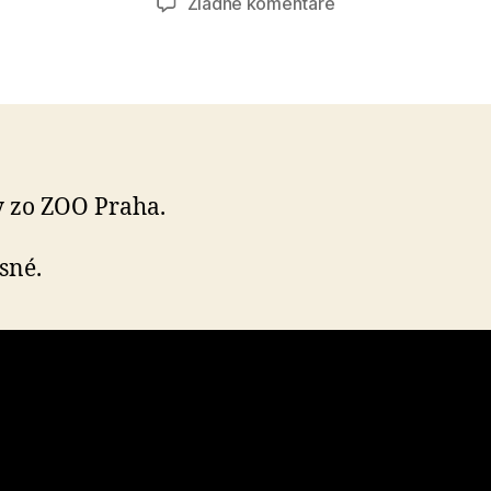
na
Žiadne komentáre
Milujem
gorily
 zo ZOO Praha.
sné.