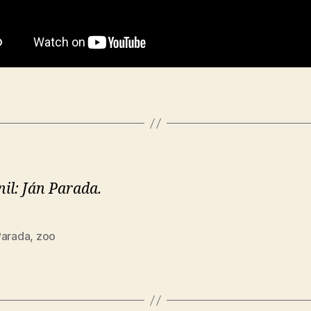
nil: Ján Parada.
Parada
,
zoo