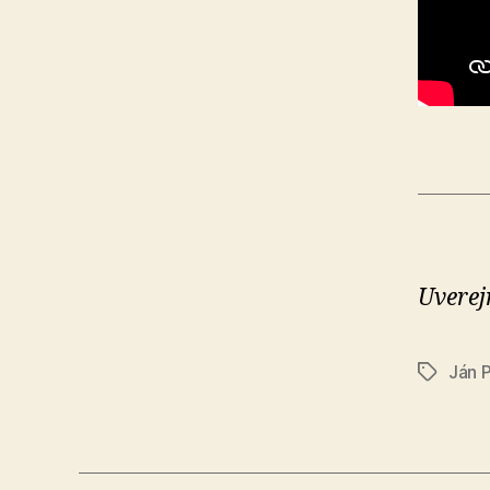
Uverej
Ján 
Značky