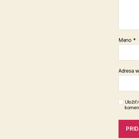
Meno
*
Adresa 
Uložiť
koment