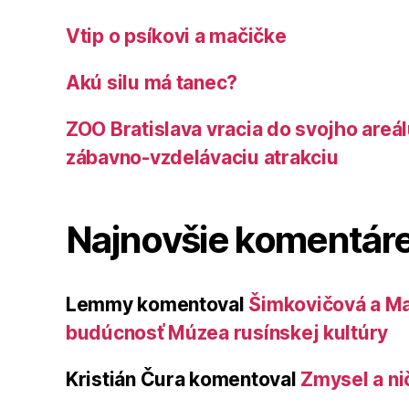
Vtip o psíkovi a mačičke
Akú silu má tanec?
ZOO Bratislava vracia do svojho areá
zábavno-vzdelávaciu atrakciu
Najnovšie komentár
Lemmy
komentoval
Šimkovičová a Ma
budúcnosť Múzea rusínskej kultúry
Kristián Čura
komentoval
Zmysel a ni