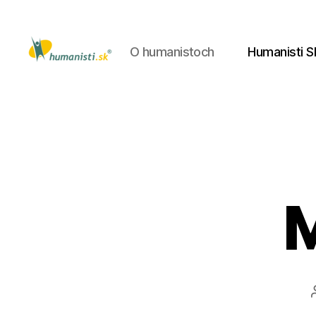
O humanistoch
Humanisti S
Humanisti.sk
M