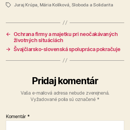
Juraj Krúpa
,
Mária Kolíková
,
Sloboda a Solidarita
Značky
←
Ochrana firmy a majetku pri neočakávaných
životných situáciách
→
Švajčiarsko-slovenská spolupráca pokračuje
Pridaj komentár
Vaša e-mailová adresa nebude zverejnená.
Vyžadované polia sú označené
*
Komentár
*