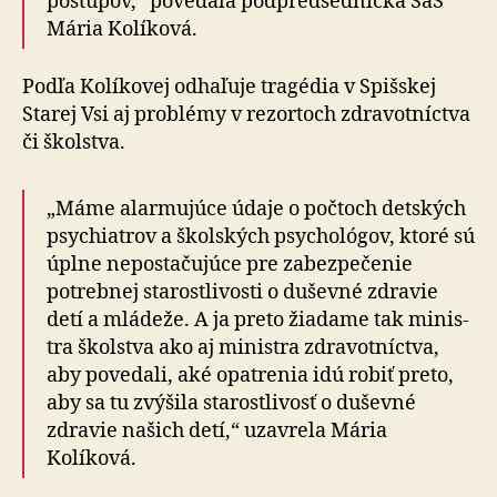
postupov,“ povedala podpredsedníčka SaS
Mária Kolíková.
Podľa Kolíkovej odhaľuje tragédia v Spišskej
Starej Vsi aj problémy v rezortoch zdravotníctva
či školstva.
„Máme alarmujúce údaje o počtoch detských
psy­chia­trov a školských psychológov, ktoré sú
úplne ne­po­sta­ču­jú­ce pre zabezpečenie
potrebnej starostlivosti o du­šev­né zdravie
detí a mládeže. A ja preto žiadame tak mi­nis­
tra školstva ako aj mi­nis­tra zdravotníctva,
aby povedali, aké opatrenia idú robiť preto,
aby sa tu zvýšila sta­ros­tli­vosť o duševné
zdravie našich detí,“ uzavrela Mária
Kolíková.