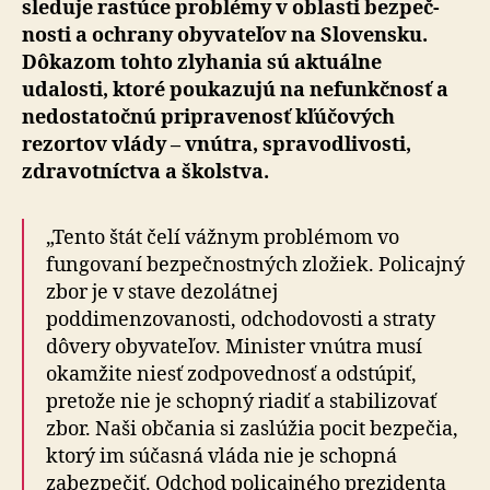
sleduje rastúce problémy v oblasti bez­peč­
nosti a ochrany oby­va­te­ľov na Slovensku.
Dôkazom tohto zlyhania sú ak­tu­ál­ne
udalosti, ktoré poukazujú na nefunkčnosť a
ne­dostatočnú pripravenosť kľúčových
rezortov vlády – vnútra, spravodlivosti,
zdravotníctva a školstva.
„Tento štát čelí vážnym problémom vo
fungovaní bez­peč­nos­tných zložiek. Policajný
zbor je v stave de­zo­lát­nej
poddimenzovanosti, odchodovosti a straty
dôvery obyvateľov. Minister vnútra musí
okamžite niesť zod­po­ved­nosť a odstúpiť,
pretože nie je schopný riadiť a sta­bi­li­zo­vať
zbor. Naši občania si zaslúžia pocit bezpečia,
ktorý im súčasná vláda nie je schopná
zabezpečiť. Od­chod policajného prezidenta