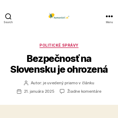
Search
Menu
Humanisti.sk
Kategórie
POLITICKÉ SPRÁVY
Bezpečnosť na
Slovensku je ohrozená
Autor:
je uvedený priamo v článku
Autor
článku
na
21. januára 2025
Žiadne komentáre
Dátum
Bezpečn
článku
na
Slovens
je