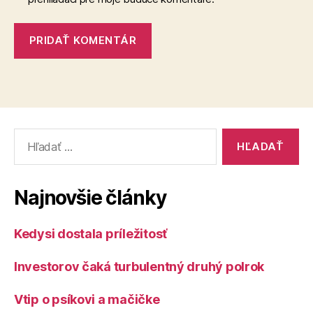
Vyhľadať:
Najnovšie články
Kedysi dostala príležitosť
Investorov čaká turbulentný druhý polrok
Vtip o psíkovi a mačičke