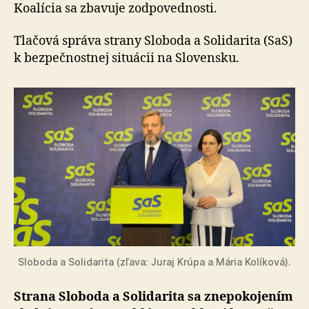
ohrozen
Koalícia sa zbavuje zodpovednosti.
Tlačová správa strany Sloboda a Solidarita (SaS)
k bez­peč­nos­tnej situácii na Slovensku.
Sloboda a Solidarita (zľava: Juraj Krúpa a Mária Kolíková).
Strana Sloboda a Solidarita sa znepokojením