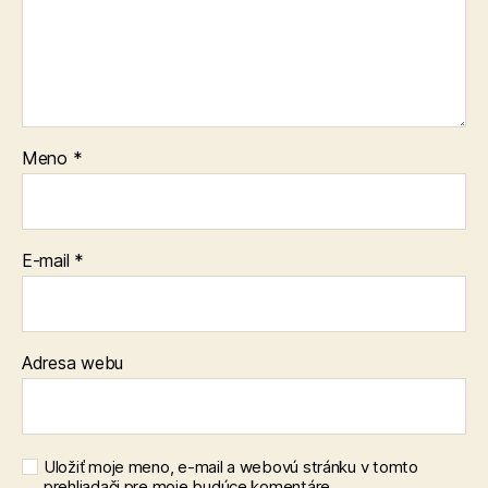
Meno
*
E-mail
*
Adresa webu
Uložiť moje meno, e-mail a webovú stránku v tomto
prehliadači pre moje budúce komentáre.