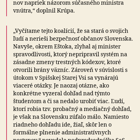
nov napriek názorom súčasného ministra
vnútra,“ do­plnil Krúpa.
„Vyčítame tejto koalícií, že sa stará o svojich
ľudí a ne­rieši bezpečnosť občanov Slovenska.
Navyše, okrem Eštoka, zlyhal aj minister
spravodlivosti, ktorý ne­pri­pravil systém na
zásadne zmeny trestných kódexov, ktoré
otvorili brány väzníc. Zároveň v súvislosti s
úto­kom v Spišskej Starej Vsi sa vynárajú
viaceré otázky. Je naozaj otázne, ako
konkrétne vyzeral dohľad nad týmto
študentom a či sa nedalo urobiť viac. Ľudí,
ktorí robia tzv. probačný a mediačný dohľad,
je však na Slovensku zúfalo málo. Namiesto
riadneho dohľadu ide, žiaľ, skôr len o
formálne plnenie administratívnych