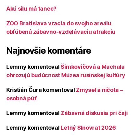
Akú silu má tanec?
ZOO Bratislava vracia do svojho areálu
obľúbenú zábavno-vzdelávaciu atrakciu
Najnovšie komentáre
Lemmy
komentoval
Šimkovičová a Machala
ohrozujú budúcnosť Múzea rusínskej kultúry
Kristián Čura
komentoval
Zmysel a ničota –
osobná púť
Lemmy
komentoval
Zábavná diskusia pri čaji
Lemmy
komentoval
Letný Slnovrat 2026