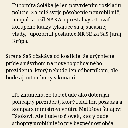
Ľubomíra Soláka je len potvrdením rozkladu
polície. Za celé svoje pôsobenie neurobil nič,
naopak zrušil NAKA a prestal vyšetrovať
korupčné kauzy týkajúce sa aj súčasnej
vlády,“ upo­zor­nil poslanec NR SR za SaS Juraj
Krúpa.
Strana SaS očakáva od koalície, že urýchlene
príde s ná­vrhom na nového policajného
prezidenta, ktorý nebude len odborníkom, ale
bude aj autonómny v konaní.
„To znamená, že to nebude ako doterajší
policajný pre­zi­dent, ktorý robil len poskoka a
komparz ministrovi vnútra Matúšovi Šutajovi
Eštokovi. Ale bude to človek, ktorý bude
schopný urobiť niečo pre bezpečnosť ob­ča­