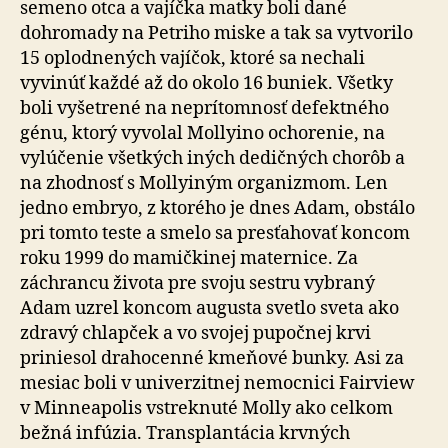
semeno otca a vajíčka matky boli dané
dohromady na Petriho miske a tak sa vytvorilo
15 oplodnených vajíčok, ktoré sa nechali
vyvinúť každé až do okolo 16 buniek. Všetky
boli vyšetrené na neprítomnosť defektného
génu, ktorý vyvolal Mollyino ochorenie, na
vylúčenie všetkých iných dedičných chorôb a
na zhodnosť s Mollyiným organizmom. Len
jedno embryo, z ktorého je dnes Adam, obstálo
pri tomto teste a smelo sa presťahovať koncom
roku 1999 do mamičkinej maternice. Za
záchrancu života pre svoju sestru vybraný
Adam uzrel koncom augusta svetlo sveta ako
zdravý chlapček a vo svojej pupočnej krvi
priniesol drahocenné kmeňové bunky. Asi za
mesiac boli v univerzitnej nemocnici Fairview
v Minneapolis vstreknuté Molly ako celkom
bežná infúzia. Transplantácia krvných