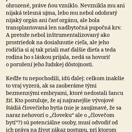
ohrozené, práve ňou vzniklo. Nevznikla mu ani
nijaká telesná ujma, lebo mu nebol odobratý
nijaký orgán ani časť orgánu, ale bola
transplantovaná len nadbytočná pupočná krv.
A pretože nebol inštrumentalizovaný ako
prostriedok na dosiahnutie cieľa, ale jeho
rodičia si aj tak priali mať ďalšie dieťa a teda
rodina ho s láskou prijala, nedá sa hovoriť
o porušení jeho ľudskej dôstojnosti.
Keďže tu nepochodili, idú ďalej: celkom inakšie
to vraj vyzerá, ak sa zaoberáme tými
bezmennými embryami, ktoré nedostali šancu
žiť. Kto postuluje, že aj najranejšie vývojové
štádiá človečieho bytia (nie je zaujímavé, že sa
naraz nehovorí o „človeku“ ale o „človečom
bytí“?) sú potenciálne osoby, musí odvodiť od
ich práva na život zákaz postupu, pri ktorom