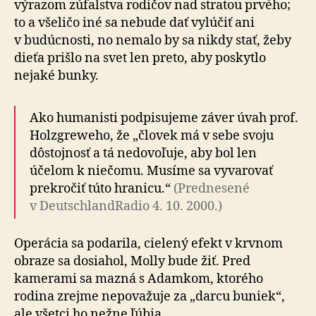
výrazom zúfalstva rodičov nad stratou prvého;
to a všeličo iné sa nebude dať vylúčiť ani
v budúcnosti, no nemalo by sa nikdy stať, žeby
dieťa prišlo na svet len preto, aby poskytlo
nejaké bunky.
Ako humanisti podpisujeme záver úvah prof.
Holzgreweho, že „človek má v sebe svoju
dôstojnosť a tá nedovoľuje, aby bol len
účelom k niečomu. Musíme sa vyvarovať
prekročiť túto hranicu.“
(Pred­ne­se­né
v Deutsch­land­Radio 4. 10. 2000.)
Operácia sa podarila, cielený efekt v krvnom
obraze sa dosiahol, Molly bude žiť. Pred
kamerami sa mazná s Adamkom, ktorého
rodina zrejme nepovažuje za „darcu buniek“,
ale všetci ho nežne ľúbia.