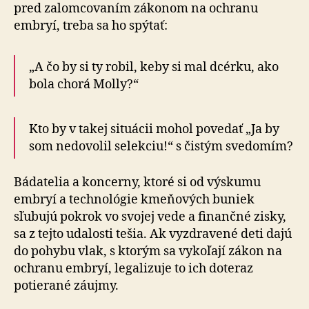
pred zalomcovaním zákonom na ochranu
embryí, treba sa ho spýtať:
„A čo by si ty robil, keby si mal dcérku, ako
bola chorá Molly?“
Kto by v takej situácii mohol povedať „Ja by
som nedovolil selekciu!“ s čistým svedomím?
Bádatelia a koncerny, ktoré si od výskumu
embryí a technológie kmeňových buniek
sľubujú pokrok vo svojej vede a finančné zisky,
sa z tejto udalosti tešia. Ak vyzdravené deti dajú
do pohybu vlak, s ktorým sa vykoľají zákon na
ochranu embryí, legalizuje to ich doteraz
potierané záujmy.