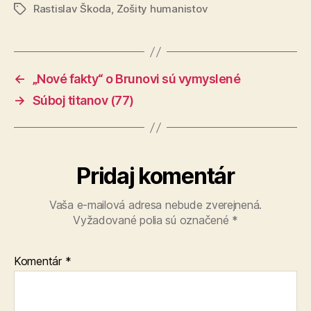
Rastislav Škoda
,
Zošity humanistov
Značky
←
„Nové fakty“ o Brunovi sú vymyslené
→
Súboj titanov (77)
Pridaj komentár
Vaša e-mailová adresa nebude zverejnená.
Vyžadované polia sú označené
*
Komentár
*