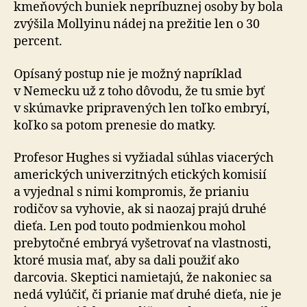
kmeňových buniek nepríbuznej osoby by bola
zvýšila Mollyinu nádej na prežitie len o 30
percent.
Opísaný postup nie je možný napríklad
v Nemecku už z toho dôvodu, že tu smie byť
v skúmavke pripravených len toľko embryí,
koľko sa potom prenesie do matky.
Profesor Hughes si vyžiadal súhlas viacerých
amerických univerzitných etických komisií
a vyjednal s nimi kompromis, že prianiu
rodičov sa vyhovie, ak si naozaj prajú druhé
dieťa. Len pod touto podmienkou mohol
prebytočné embryá vyšetrovať na vlastnosti,
ktoré musia mať, aby sa dali použiť ako
darcovia. Skeptici namietajú, že nakoniec sa
nedá vylúčiť, či prianie mať druhé dieťa, nie je