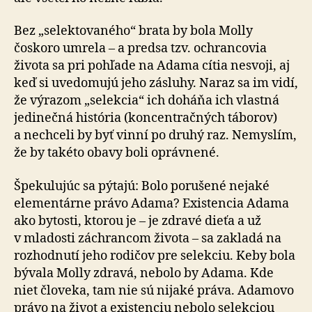
Bez „selektovaného“ brata by bola Molly
čoskoro umrela – a predsa tzv. ochrancovia
života sa pri pohľade na Adama cítia nesvoji, aj
keď si uvedomujú jeho zásluhy. Naraz sa im vidí,
že výrazom „selekcia“ ich doháňa ich vlastná
jedinečná história (koncentračných táborov)
a nechceli by byť vinní po druhý raz. Nemyslím,
že by takéto obavy boli oprávnené.
Špekulujúc sa pýtajú: Bolo porušené nejaké
elementárne právo Adama? Existencia Adama
ako bytosti, ktorou je – je zdravé dieťa a už
v mladosti záchrancom života – sa zakladá na
rozhodnutí jeho rodičov pre selekciu. Keby bola
bývala Molly zdravá, nebolo by Adama. Kde
niet človeka, tam nie sú nijaké práva. Adamovo
právo na život a existenciu nebolo selekciou