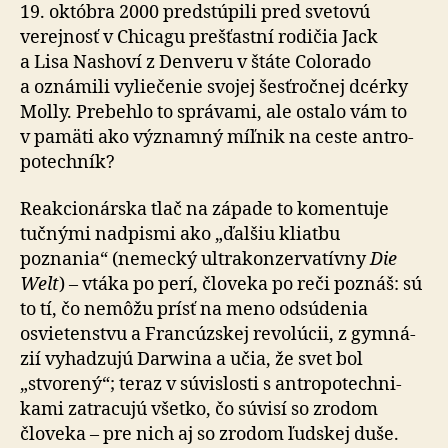
19. októbra 2000 predstúpili pred svetovú
verejnosť v Chicagu pre­šťastní rodičia Jack
a Lisa Nashoví z Den­veru v štáte Co­lo­ra­do
a ozná­mili vy­lie­če­nie svojej šesť­ročnej dcérky
Molly. Pre­behlo to správami, ale ostalo vám to
v pa­mä­ti ako významný míľ­nik na ceste antro­
po­tech­ník?
Reakcionárska tlač na západe to komentuje
tučnými nadpismi ako „ďalšiu kliatbu
poznania“ (nemecký ultra­kon­zer­va­tívny
Die
Welt
) – vtáka po perí, človeka po reči poznáš: sú
to tí, čo nemôžu prísť na meno odsúdenia
osvietenstvu a Fran­cúz­skej re­vo­lú­cii, z gym­ná­
zií vyhadzujú Darwina a učia, že svet bol
„stvorený“; teraz v sú­vislosti s antro­po­tech­ni­
kami zatracujú všetko, čo súvisí so zrodom
človeka – pre nich aj so zrodom ľudskej duše.