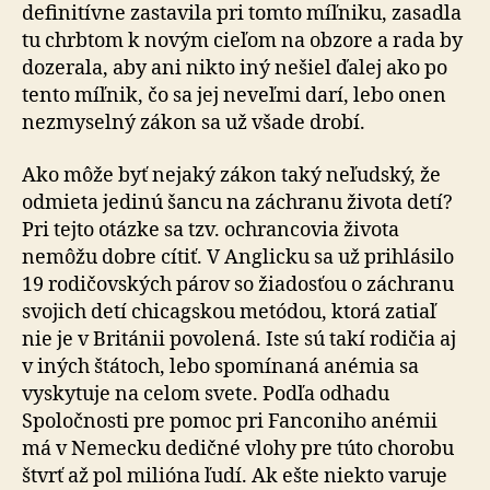
definitívne zastavila pri tomto míľniku, zasadla
tu chrbtom k novým cieľom na obzore a rada by
dozerala, aby ani nikto iný nešiel ďalej ako po
tento míľnik, čo sa jej neveľmi darí, lebo onen
nezmyselný zákon sa už všade drobí.
Ako môže byť nejaký zákon taký neľudský, že
odmieta jedinú šancu na záchranu života detí?
Pri tejto otázke sa tzv. ochrancovia života
nemôžu dobre cítiť. V Anglicku sa už prihlásilo
19 rodičovských párov so žiadosťou o záchranu
svojich detí chicagskou metódou, ktorá zatiaľ
nie je v Británii povolená. Iste sú takí rodičia aj
v iných štátoch, lebo spomínaná anémia sa
vyskytuje na celom svete. Podľa odhadu
Spoločnosti pre pomoc pri Fanconiho anémii
má v Nemecku dedičné vlohy pre túto chorobu
štvrť až pol milióna ľudí. Ak ešte niekto varuje