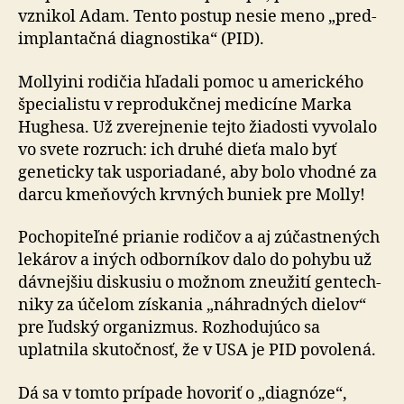
vznikol Adam. Tento postup nesie meno „pred­
im­plan­tač­ná diag­no­sti­ka“ (PID).
Mollyini rodičia hľadali pomoc u amerického
špecialistu v reprodukčnej medicíne Marka
Hughesa. Už zverejnenie tejto žiadosti vyvolalo
vo svete rozruch: ich druhé dieťa malo byť
geneticky tak usporiadané, aby bolo vhodné za
darcu kmeňových krvných buniek pre Molly!
Pochopiteľné prianie rodičov a aj zúčastnených
lekárov a iných odborníkov dalo do pohybu už
dávnejšiu diskusiu o možnom zneužití gen­tech­
niky za účelom získania „náhradných dielov“
pre ľudský organizmus. Rozhodujúco sa
uplatnila skutočnosť, že v USA je PID povolená.
Dá sa v tomto prípade hovoriť o „diagnóze“,