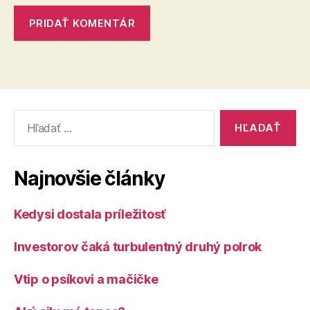
Vyhľadať:
Najnovšie články
Kedysi dostala príležitosť
Investorov čaká turbulentný druhý polrok
Vtip o psíkovi a mačičke