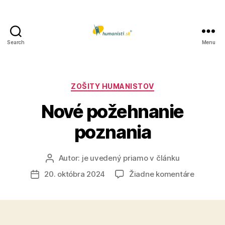
Search
Menu
Humanisti.sk
Kategórie
ZOŠITY HUMANISTOV
Nové požehnanie
poznania
Autor:
je uvedený priamo v článku
Autor
článku
na
20. októbra 2024
Žiadne komentáre
Dátum
Nové
článku
požehna
poznani