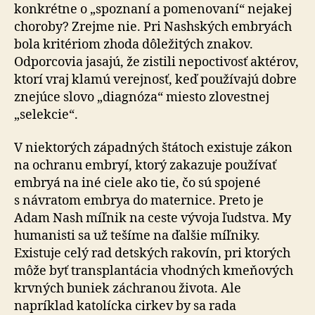
konkrétne o „spoznaní a pomenovaní“ nejakej
choroby? Zrejme nie. Pri Nashských embryách
bola kritériom zhoda dôležitých znakov.
Odporcovia jasajú, že zistili nepoctivosť aktérov,
ktorí vraj klamú verejnosť, keď používajú dobre
znejúce slovo „diagnóza“ miesto zlovestnej
„selekcie“.
V niektorých západných štátoch existuje zákon
na ochranu embryí, ktorý zakazuje používať
embryá na iné ciele ako tie, čo sú spojené
s návratom embrya do maternice. Preto je
Adam Nash míľnik na ceste vývoja ľudstva. My
humanisti sa už tešíme na ďalšie míľniky.
Existuje celý rad detských rakovín, pri ktorých
môže byť transplantácia vhodných kmeňových
krvných buniek záchranou života. Ale
napríklad katolícka cirkev by sa rada