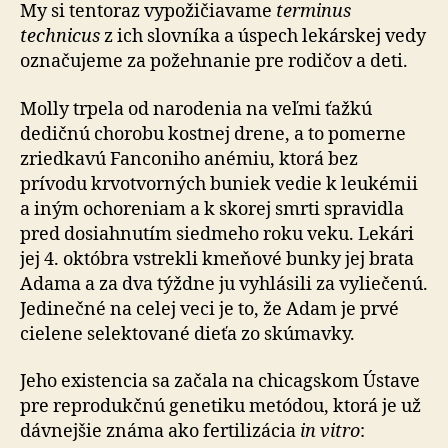
My si ten­to­raz vy­po­ži­čia­va­me
terminus
technicus
z ich slovníka a úspech lekárskej vedy
ozna­ču­je­me za požehnanie pre rodičov a deti.
Molly trpela od narodenia na veľmi ťažkú
dedičnú chorobu kostnej drene, a to pomerne
zriedkavú Fanconiho anémiu, ktorá bez
prívodu krvotvorných buniek vedie k leukémii
a iným ochoreniam a k skorej smrti spravidla
pred dosiahnutím siedmeho roku veku. Lekári
jej 4. októbra vstrekli kmeňové bunky jej brata
Adama a za dva týždne ju vyhlásili za vyliečenú.
Jedinečné na celej veci je to, že Adam je prvé
cielene selektované dieťa zo skúmavky.
Jeho existencia sa začala na chicagskom Ústave
pre reprodukčnú genetiku metódou, ktorá je už
dávnejšie známa ako fertilizácia
in vitro
: