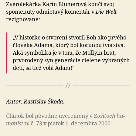
Zverolekárka Karin Blumerová končí svoj
spomenutý odmietavý komentár v
Die Welt
rezignovane:
„V historke o stvorení stvoril Boh ako prvého
človeka Adama, ktorý bol korunou tvorstva.
Aká symbolika je v tom, že Mollyin brat,
prvorodený syn generácie cielene vybraných
detí, sa tiež volá Adam!“
Autor: Rastislav Škoda.
Článok bol pô­vod­ne uve­rej­ne­ný v
Zo­ši­toch hu­
ma­nis­tov
č. 73 v piatok 1. decembra 2000.