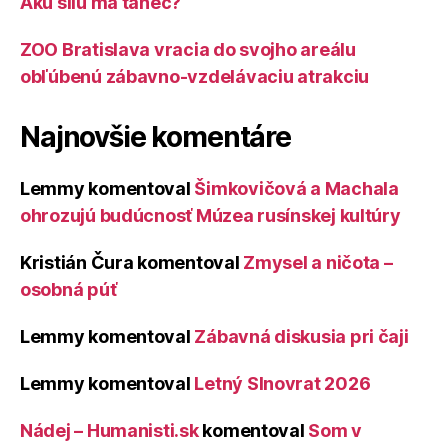
Akú silu má tanec?
ZOO Bratislava vracia do svojho areálu
obľúbenú zábavno-vzdelávaciu atrakciu
Najnovšie komentáre
Lemmy
komentoval
Šimkovičová a Machala
ohrozujú budúcnosť Múzea rusínskej kultúry
Kristián Čura
komentoval
Zmysel a ničota –
osobná púť
Lemmy
komentoval
Zábavná diskusia pri čaji
Lemmy
komentoval
Letný Slnovrat 2026
Nádej – Humanisti.sk
komentoval
Som v