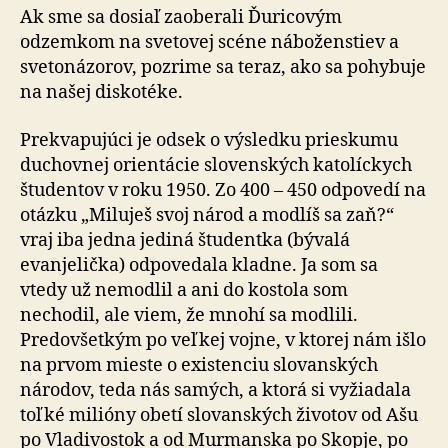
Ak sme sa dosiaľ zaoberali Ďuricovým
odzemkom na svetovej scéne náboženstiev a
svetonázorov, pozrime sa teraz, ako sa pohybuje
na našej diskotéke.
Prekvapujúci je odsek o výsledku prieskumu
duchovnej orientácie slovenských katolíckych
študentov v roku 1950. Zo 400 – 450 odpovedí na
otázku „Miluješ svoj národ a modlíš sa zaň?“
vraj iba jedna jediná študentka (bývalá
evanjelička) odpovedala kladne. Ja som sa
vtedy už nemodlil a ani do kostola som
nechodil, ale viem, že mnohí sa modlili.
Predovšetkým po veľkej vojne, v ktorej nám išlo
na prvom mieste o existenciu slovanských
národov, teda nás samých, a ktorá si vyžiadala
toľké milióny obetí slovanských životov od Ašu
po Vladivostok a od Murmanska po Skopje, po