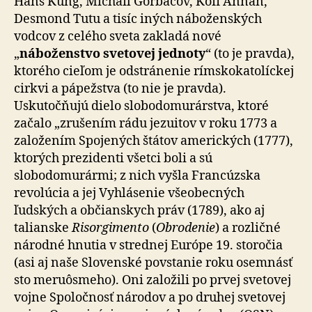
Hans Küng, Michail Gorbačov, Kofi Annan,
Desmond Tutu a tisíc iných náboženských
vodcov z celého sveta zakladá nové
„
náboženstvo svetovej jednoty
“ (to je pravda),
ktorého cieľom je odstránenie rímskokatolíckej
cirkvi a pápežstva (to nie je pravda).
Uskutočňujú dielo slobodomurárstva, ktoré
začalo „zrušením rádu jezuitov v roku 1773 a
založením Spojených štátov amerických (1777),
ktorých prezidenti všetci boli a sú
slobodomurármi; z nich vyšla Francúzska
revolúcia a jej Vyhlásenie všeobecných
ľudských a občianskych práv (1789), ako aj
talianske
Risorgimento
(
Obrodenie
) a rozličné
národné hnutia v strednej Európe 19. storočia
(asi aj naše Slovenské povstanie roku osemnásť
sto meruôsmeho). Oni založili po prvej svetovej
vojne Spoločnosť národov a po druhej svetovej