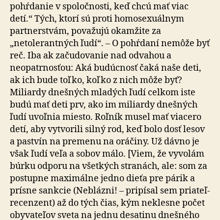
pohŕdanie v spoločnosti, keď chcú mať viac
detí.“ Tých, ktorí sú proti homosexuálnym
partnerstvám, považujú okamžite za
„netolerantných ľudí“. – O pohŕdaní nemôže byť
reč. Iba ak začudovanie nad odvahou a
neopatrnosťou: Aká budúcnosť čaká naše deti,
ak ich bude toľko, koľko z nich môže byť?
Miliardy dnešných mladých ľudí celkom iste
budú mať deti prv, ako im miliardy dnešných
ľudí uvoľnia miesto. Roľník musel mať viacero
detí, aby vytvorili silný rod, keď bolo dosť lesov
a pastvín na premenu na oráčiny. Už dávno je
však ľudí veľa a sobov málo. [Viem, že vyvolám
búrku odporu na všetkých stranách, ale: som za
postupne maximálne jedno dieťa pre párik a
prísne sankcie (Neblázni! – pripísal sem priateľ-
recenzent) až do tých čias, kým neklesne počet
obyvateľov sveta na jednu desatinu dnešného