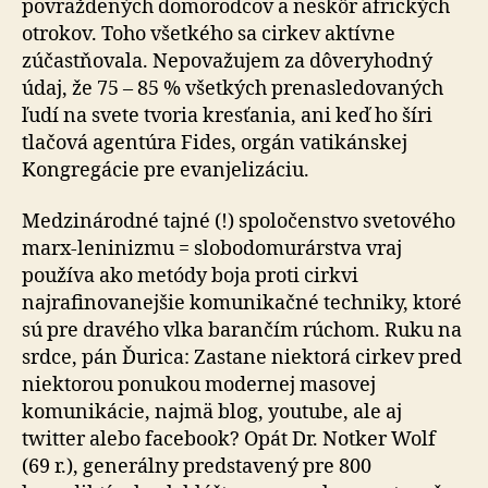
povraždených domorodcov a neskôr afrických
otrokov. Toho všetkého sa cirkev aktívne
zúčastňovala. Nepovažujem za dôveryhodný
údaj, že 75 – 85 % všetkých prenasledovaných
ľudí na svete tvoria kresťania, ani keď ho šíri
tlačová agentúra Fides, orgán vatikánskej
Kongregácie pre evanjelizáciu.
Medzinárodné tajné (!) spoločenstvo svetového
marx-leninizmu = slobodomurárstva vraj
používa ako metódy boja proti cirkvi
najrafinovanejšie komunikačné techniky, ktoré
sú pre dravého vlka barančím rúchom. Ruku na
srdce, pán Ďurica: Zastane niektorá cirkev pred
niektorou ponukou modernej masovej
komunikácie, najmä blog, youtube, ale aj
twitter alebo facebook? Opát Dr. Notker Wolf
(69 r.), generálny predstavený pre 800