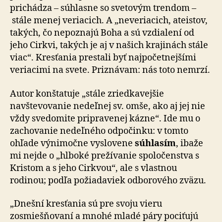
prichádza – súhlasne so svetovým trendom –
stále menej veriacich. A „neveriacich, ateistov,
takých, čo nepoznajú Boha a sú vzdialení od
jeho Cirkvi, takých je aj v našich krajinách stále
viac“. Kresťania prestali byť najpočetnejšími
veriacimi na svete. Priznávam: nás toto nemrzí.
Autor konštatuje „stále zriedkavejšie
navštevovanie nedeľnej sv. omše, ako aj jej nie
vždy svedomite pripravenej kázne“. Ide mu o
zachovanie nedeľného odpočinku: v tomto
ohľade výnimočne vyslovene
súhlasím
, ibaže
mi nejde o „hlboké prežívanie spoločenstva s
Kristom a s jeho Cirkvou“, ale s vlastnou
rodinou; podľa požiadaviek odborového zväzu.
„Dnešní kresťania sú pre svoju vieru
zosmiešňovaní a mnohé mladé páry pociťujú