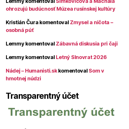
Lemmy
komentoval
Šimkovičová a Machala
ohrozujú budúcnosť Múzea rusínskej kultúry
Kristián Čura
komentoval
Zmysel a ničota –
osobná púť
Lemmy
komentoval
Zábavná diskusia pri čaji
Lemmy
komentoval
Letný Slnovrat 2026
Nádej – Humanisti.sk
komentoval
Som v
hmotnej núdzi
Transparentný účet