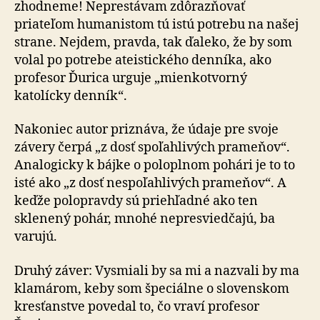
zhodneme! Neprestávam zdôrazňovať
priateľom humanistom tú istú potrebu na našej
strane. Nejdem, pravda, tak ďaleko, že by som
volal po potrebe ateistického denníka, ako
profesor Ďurica urguje „mienkotvorný
katolícky denník“.
Nakoniec autor priznáva, že údaje pre svoje
závery čerpá „z dosť spoľahlivých prameňov“.
Analogicky k bájke o poloplnom pohári je to to
isté ako „z dosť nespoľahlivých prameňov“. A
keďže polopravdy sú priehľadné ako ten
sklenený pohár, mnohé nepresviedčajú, ba
varujú.
Druhý záver: Vysmiali by sa mi a nazvali by ma
klamárom, keby som špeciálne o slovenskom
kresťanstve povedal to, čo vraví profesor