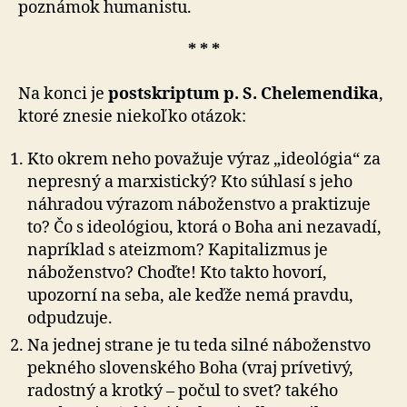
poznámok humanistu.
* * *
Na konci je
postskriptum p. S. Chelemendika
,
ktoré znesie niekoľko otázok:
Kto okrem neho považuje výraz „ideológia“ za
nepresný a marxistický? Kto súhlasí s jeho
náhradou výrazom náboženstvo a praktizuje
to? Čo s ideológiou, ktorá o Boha ani nezavadí,
napríklad s ateizmom? Kapitalizmus je
náboženstvo? Choďte! Kto takto hovorí,
upozorní na seba, ale keďže nemá pravdu,
odpudzuje.
Na jednej strane je tu teda silné náboženstvo
pekného slovenského Boha (vraj prívetivý,
radostný a krotký – počul to svet? takého