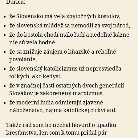
Ďurica:
že Slovensko má veľa zbytočných kostolov,
že slovenská mládež sa nemodlí za svoj národ,
že do kostola chodí málo ľudí a nedeľné kázne
nie sú veľa hodné,
že sa znižuje záujem o kňazské a rehoľné
povolanie,
že slovenský katolicizmus už nepresviedča
toľkých, ako kedysi,
že v značnej časti ostatných dvoch generácií
Slovákov je zakorenený marxizmus,
že moderní ľudia odmietajú zjavené
náboženstvo, najmä katolíckej cirkvi atď.
Takže rád som ho nechal hovoriť o úpadku
kresťanstva, len som k tomu pridal pár