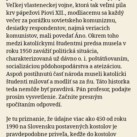
Veľkej vlasteneckej vojne, ktorá tak veľmi pila
krv pápežovi Piovi XII., modliacemu sa každý
večer za porážku sovietskeho komunizmu,
desiatky respondentov, najmä veriacich
komunistov, mali povedať Áno. Okrem toho
medzi katolíckymi študentmi predsa musela v
roku 1950 zavážiť politická situácia,
charakterizovaná už dávno o. i. poštátňovaním,
socializáciou pôdohospodárstva a ateizáciou.
Aspoň postihnutú časť národa museli katolícki
študenti milovať a modliť sa za ňu. Táto historka
teda nemôže byť pravdivá. Pán profesor, podajte
prosím vysvetlenie. Začnite presným
spočítaním odpovedí.
Je tu priznanie, že údajne viac ako 450 od roku
1990 na Slovensku postavených kostolov je
pravdepodobne priveľa, keďže do kostolov