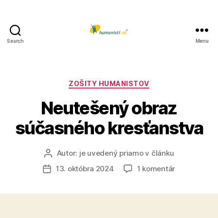
Search
Menu
Humanisti.sk
Kategórie
ZOŠITY HUMANISTOV
Neutešený obraz
súčasného kresťanstva
Autor:
je uvedený priamo v článku
Autor
článku
na
13. októbra 2024
1 komentár
Dátum
Neutešený
článku
obraz
súčasného
kresťanstva