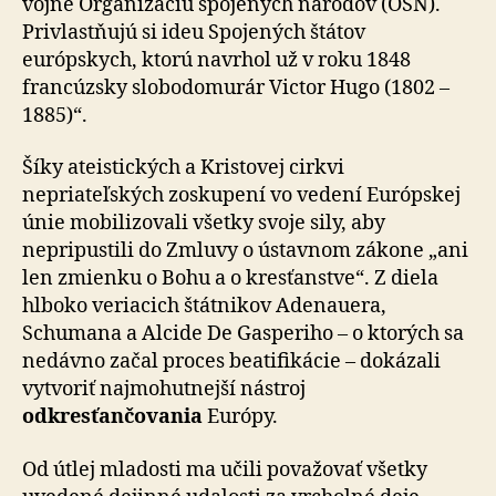
vojne Organizáciu spojených národov (OSN).
Privlastňujú si ideu Spojených štátov
európskych, ktorú navrhol už v roku 1848
francúzsky slobodomurár Victor Hugo (1802 –
1885)“.
Šíky ateistických a Kristovej cirkvi
nepriateľských zoskupení vo vedení Európskej
únie mobilizovali všetky svoje sily, aby
nepripustili do Zmluvy o ústavnom zákone „ani
len zmienku o Bohu a o kresťanstve“. Z diela
hlboko veriacich štátnikov Adenauera,
Schumana a Alcide De Gasperiho – o ktorých sa
nedávno začal proces beatifikácie – dokázali
vytvoriť najmohutnejší nástroj
odkresťančovania
Európy.
Od útlej mladosti ma učili považovať všetky