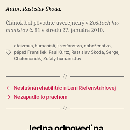
Autor: Rastislav Škoda.
Článok bol pô­vod­ne uve­rej­ne­ný v
Zo­ši­toch hu­
ma­nis­tov
č. 81 v stredu 27. januára 2010.
ateizmus
,
humanisti
,
kresťanstvo
,
náboženstvo
,
pápež František
,
Paul Kurtz
,
Rastislav Škoda
,
Sergej
Značky
Chelemendik
,
Zošity humanistov
←
Neslušná rehabilitácia Leni Riefenstahlovej
→
Nezapadlo to prachom
Jedna odpoveď na