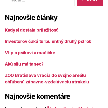
Najnovšie články
Kedysi dostala príležitosť
Investorov čaká turbulentný druhý polrok
Vtip o psíkovi a mačičke
Akú silu má tanec?
ZOO Bratislava vracia do svojho areálu
obľúbenú zábavno-vzdelávaciu atrakciu
Najnovšie komentáre