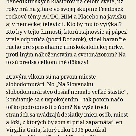
benediktínskych kláštorov na celom svete, už
roky hrá na gitare vo svojej skupine Feedback
rockové témy AC/DC, HIM a Placebo na javisku
aj v nemeckej televízii. Kto by mu to vytýkal?
Kto by v tejto činnosti, ktorú najnovšie aj pápež
vrele odporúča (pozri Dodatok), videl barančie
rúcho pre sprisahanie rímskokatolíckej cirkvi
proti iným náboženstvám a svetonázorom? Na
to sú predsa celkom iné dôkazy!
Dravým vlkom sú na prvom mieste
slobodomurári. No „Na Slovensku
slobodomurárstvo dosiaľ nemalo veľké šťastie“,
konštatuje sa s uspokojením – tak potom načo
toľko podrobností o ňom? Na vyše troch
stranách sa uvádzajú desiatky mien osôb, miest
a lóží, z ktorých by som si prial zapamätať len
Virgilia Gaita, ktorý roku 1996 ponúkal