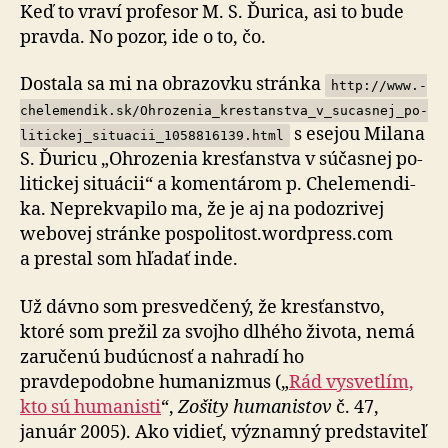
Keď to vraví profesor M. S. Ďurica, asi to bude
pravda. No pozor, ide o to, čo.
Dostala sa mi na obrazovku stránka
http://­www.­
che­le­men­dik.sk/­Ohro­ze­nia_krestanstva_v_su­cas­nej_po­
s esejou Milana
li­tickej_si­tu­a­cii_105­881­61­39.html
S. Ďuricu „Ohro­ze­nia kres­ťan­stva v sú­čas­nej po­
li­tickej si­tu­á­cii“ a ko­men­tá­rom p. Che­le­men­di­
ka. Ne­pre­kva­pi­lo ma, že je aj na po­do­zri­vej
webovej stránke pospo­li­tost.­word­press.com
a prestal som hľadať inde.
Už dávno som presvedčený, že kresťanstvo,
ktoré som prežil za svojho dlhého života, nemá
zaručenú budúcnosť a nahradí ho
pravdepodobne humanizmus („
Rád vysvetlím,
kto sú humanisti
“,
Zošity humanistov
č. 47,
január 2005). Ako vidieť, významný predstaviteľ