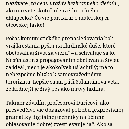
nazývate ‚
za cenu vraždy bezbranného dieťaťa
‘,
ako nazvete skutočnú vraždu ročného
chlapčeka? Čo vie pán farár o materskej či
otcovskej láske!
Počas komunistického prenasledovania boli
vraj kresťania pyšní na „hrdinské duše, ktoré
obetovali aj život za vieru“ – a schvaľuje sa to.
Nesúhlasím s propagovaním obetovania života
za ideál, nech je akokoľvek ušľachtilý; má to
nebezpečne blízko k samovražednému
terorizmu. Lepšie sa mi páči Šalamúnova veta,
že hodnejší je živý pes ako mŕtvy hrdina.
Takmer závidím profesorovi Ďuricovi, ako
presvedčivo vie dokazovať potrebu „expresívnej
gramatiky digitálnej techniky na účinné
ohlasovanie dobrej zvesti evanjelia“. Ako sa