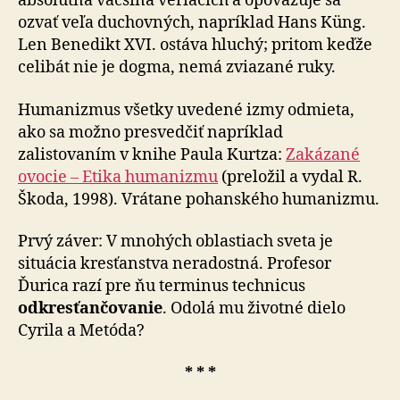
absolútna väčšina veriacich a opovažuje sa
ozvať veľa duchovných, napríklad Hans Küng.
Len Benedikt XVI. ostáva hluchý; pritom keďže
celibát nie je dogma, nemá zviazané ruky.
Humanizmus všetky uvedené izmy odmieta,
ako sa možno presvedčiť napríklad
zalistovaním v knihe Paula Kurtza:
Zakázané
ovocie – Etika humanizmu
(preložil a vydal R.
Škoda, 1998). Vrátane pohanského humanizmu.
Prvý záver: V mnohých oblastiach sveta je
situácia kresťanstva neradostná. Profesor
Ďurica razí pre ňu terminus technicus
odkresťančovanie
. Odolá mu životné dielo
Cyrila a Metóda?
* * *