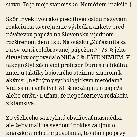
stavu. To je moje stanovisko. Nemôžem inakšie.]
Skôr invektívou ako precitlivenosťou nazývam
reakciu na uverejnenie výsledku ankety pred
návštevou pápeža na Slovensku v jednom
rozšírenom denníku. Na otázku „Zúčastníte sa
na sv. omši celebrovanej pápežom?“ 75 % jeho
čitateľov odpovedalo NIE a 6 % EŠTE NEVIEM. V
takejto štylizácii vidí profesor Ďurica radikálnu
zmenu taktiky bojovného ateizmu smerom k
akýmsi „nežným psychologickým metódam“.
Vidí sa mu veľa tých 81 % nezáujmu o pápeža
alebo omšu? Dúfam, že nepodozrieva redakciu
z klamstva.
Zo všeličoho sa zvyknú obviňovať masmédiá,
ale žeby mali na svedomí pokles záujmu o
kňazské a rehoľné povolania, to čítam po prvý