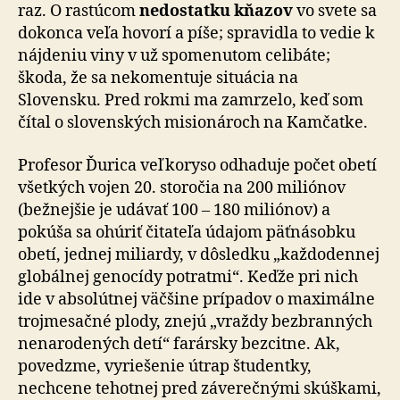
raz. O rastúcom
nedostatku kňazov
vo svete sa
dokonca veľa hovorí a píše; spravidla to vedie k
nájdeniu viny v už spomenutom celibáte;
škoda, že sa nekomentuje situácia na
Slovensku. Pred rokmi ma zamrzelo, keď som
čítal o slovenských misionároch na Kamčatke.
Profesor Ďurica veľkoryso odhaduje počet obetí
všetkých vojen 20. storočia na 200 miliónov
(bežnejšie je udávať 100 – 180 miliónov) a
pokúša sa ohúriť čitateľa údajom päťnásobku
obetí, jednej miliardy, v dôsledku „každodennej
globálnej genocídy potratmi“. Keďže pri nich
ide v absolútnej väčšine prípadov o maximálne
trojmesačné plody, znejú „vraždy bezbranných
nenarodených detí“ farársky bezcitne. Ak,
povedzme, vyriešenie útrap študentky,
nechcene tehotnej pred záverečnými skúškami,