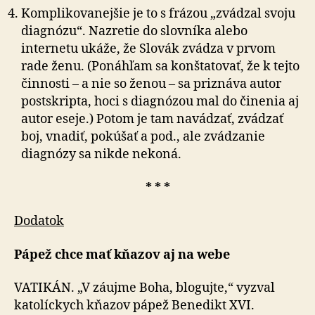
Komplikovanejšie je to s frázou „zvádzal svoju
diagnózu“. Nazretie do slovníka alebo
internetu ukáže, že Slovák zvádza v prvom
rade ženu. (Ponáhľam sa konštatovať, že k tejto
činnosti – a nie so ženou – sa priznáva autor
postskripta, hoci s diagnózou mal do činenia aj
autor eseje.) Potom je tam navádzať, zvádzať
boj, vnadiť, pokúšať a pod., ale zvádzanie
diagnózy sa nikde nekoná.
* * *
Dodatok
Pápež chce mať kňazov aj na webe
VATIKÁN. „V záujme Boha, blogujte,“ vyzval
katolíckych kňazov pápež Benedikt XVI.