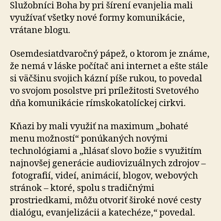
Služobníci Boha by pri šírení evanjelia mali
využívať všetky nové formy komunikácie,
vrátane blogu.
Osemdesiatdvaročný pápež, o ktorom je známe,
že nemá v láske počítač ani internet a ešte stále
si väčšinu svojich kázní píše rukou, to povedal
vo svojom posolstve pri príležitosti Svetového
dňa komunikácie rímskokatolíckej cirkvi.
Kňazi by mali využiť na maximum „bohaté
menu možností“ ponúkaných novými
technológiami a „hlásať slovo božie s využitím
najnovšej generácie audiovizuálnych zdrojov –
fotografií, videí, animácií, blogov, webových
stránok – ktoré, spolu s tradičnými
prostriedkami, môžu otvoriť široké nové cesty
dialógu, evanjelizácii a katechéze,“ povedal.