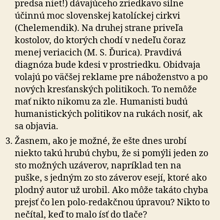
predsa niet!) dávajúceho zriedkavo silne
účinnú moc slovenskej katolíckej cirkvi
(Chelemendik). Na druhej strane priveľa
kostolov, do ktorých chodí v nedeľu čoraz
menej veriacich (M. S. Ďurica). Pravdivá
diagnóza bude kdesi v prostriedku. Obidvaja
volajú po väčšej reklame pre náboženstvo a po
nových kresťanských politikoch. To nemôže
mať nikto nikomu za zle. Humanisti budú
humanistických politikov na rukách nosiť, ak
sa objavia.
Žasnem, ako je možné, že ešte dnes urobí
niekto takú hrubú chybu, že si pomýli jeden zo
sto možných uzáverov, napríklad ten na
puške, s jedným zo sto záverov esejí, ktoré ako
plodný autor už urobil. Ako môže takáto chyba
prejsť čo len polo-redakčnou úpravou? Nikto to
nečítal, keď to malo ísť do tlače?