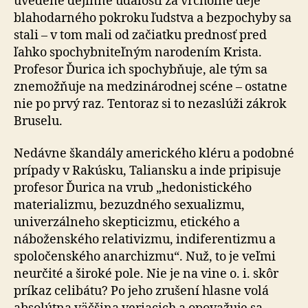
uvedené dejinné udalosti za vrcholné deje
blahodarného pokroku ľudstva a bezpochyby sa
stali – v tom mali od začiatku prednosť pred
ľahko spochybniteľným narodením Krista.
Profesor Ďurica ich spochybňuje, ale tým sa
znemožňuje na medzinárodnej scéne – ostatne
nie po prvý raz. Tentoraz si to nezaslúži zákrok
Bruselu.
Nedávne škandály amerického kléru a podobné
prípady v Rakúsku, Taliansku a inde pripisuje
profesor Ďurica na vrub „hedonistického
materializmu, bezuzdného sexualizmu,
univerzálneho skepticizmu, etického a
náboženského relativizmu, indiferentizmu a
spoločenského anarchizmu“. Nuž, to je veľmi
neurčité a široké pole. Nie je na vine o. i. skôr
príkaz celibátu? Po jeho zrušení hlasne volá