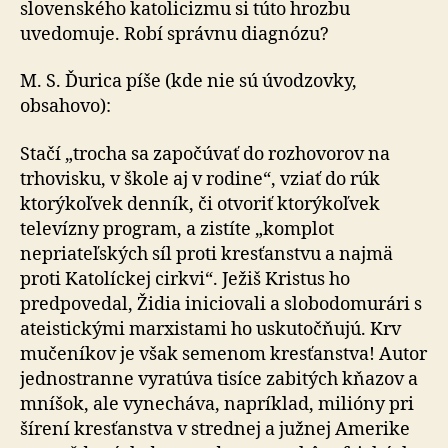
slovenského katolicizmu si túto hrozbu
uvedomuje. Robí správnu diagnózu?
M. S. Ďurica píše (kde nie sú úvodzovky,
obsahovo):
Stačí „trocha sa započúvať do rozhovorov na
trhovisku, v škole aj v rodine“, vziať do rúk
ktorýkoľvek denník, či otvoriť ktorýkoľvek
televízny program, a zistíte „komplot
nepriateľských síl proti kresťanstvu a najmä
proti Katolíckej cirkvi“. Ježiš Kristus ho
predpovedal, Židia iniciovali a slobodomurári s
ateistickými marxistami ho uskutočňujú. Krv
mučeníkov je však semenom kresťanstva! Autor
jednostranne vyratúva tisíce zabitých kňazov a
mníšok, ale vynecháva, napríklad, milióny pri
šírení kresťanstva v strednej a južnej Amerike