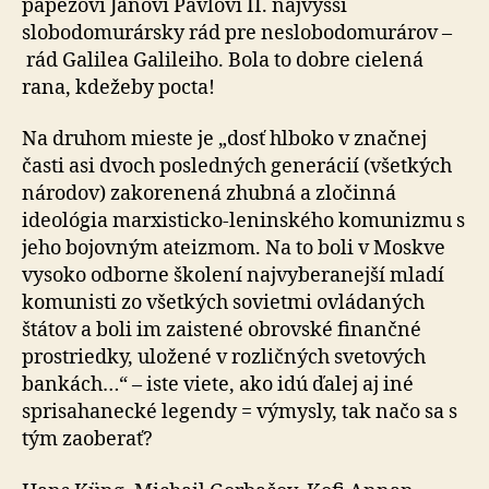
pápežovi Jánovi Pavlovi II. najvyšší
slobodomurársky rád pre neslobodomurárov –
rád Galilea Galileiho. Bola to dobre cielená
rana, kdežeby pocta!
Na druhom mieste je „dosť hlboko v značnej
časti asi dvoch posledných generácií (všetkých
národov) zakorenená zhubná a zločinná
ideológia marxisticko-leninského komunizmu s
jeho bojovným ateizmom. Na to boli v Moskve
vysoko odborne školení najvyberanejší mladí
komunisti zo všetkých sovietmi ovládaných
štátov a boli im zaistené obrovské finančné
prostriedky, uložené v rozličných svetových
bankách…“ – iste viete, ako idú ďalej aj iné
sprisahanecké legendy = výmysly, tak načo sa s
tým zaoberať?