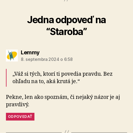
Jedna odpoveď na
“Staroba”
hovorí:
Lemmy
8. septembra 2024 o 6:58
„Váž si tých, ktorí ti povedia pravdu. Bez
ohľadu na to, aká krutá je.“
Pekne, len ako spoznám, či nejaký názor je aj
pravdivý.
ODPOVEDAŤ