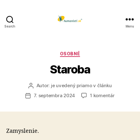
Search
Menu
Humanisti.sk
Kategórie
OSOBNÉ
Staroba
Autor:
je uvedený priamo v článku
Autor
článku
na
7. septembra 2024
1 komentár
Dátum
Staroba
článku
Zamyslenie.