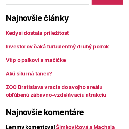
Najnovšie články
Kedysi dostala príležitosť
Investorov čaká turbulentný druhý polrok
Vtip o psíkovi a mačičke
Akú silu má tanec?
ZOO Bratislava vracia do svojho areálu
obľúbenú zábavno-vzdelávaciu atrakciu
Najnovšie komentáre
Lemmy
komentoval
Šimkovičová a Machala