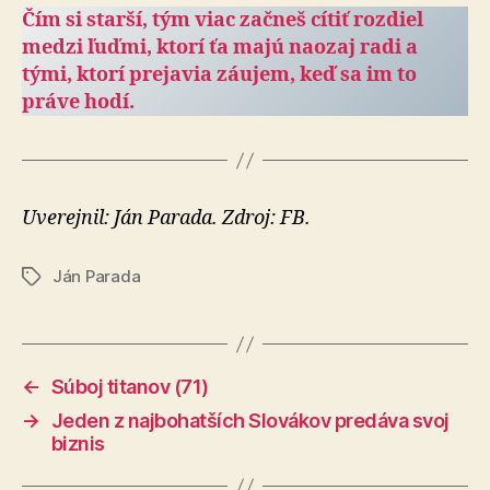
Čím si starší, tým viac začneš cítiť rozdiel
medzi ľuďmi, ktorí ťa majú naozaj radi a
tými, ktorí prejavia záujem, keď sa im to
práve hodí.
Uverejnil: Ján Parada. Zdroj: FB.
Ján Parada
Značky
←
Súboj titanov (71)
→
Jeden z najbohatších Slovákov predáva svoj
biznis