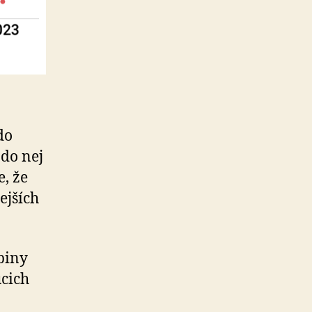
do
 do nej
e, že
ejších
upiny
úcich