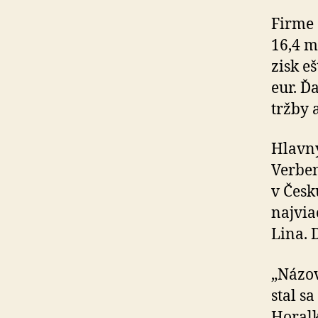
Firme 
16,4 m
zisk e
eur. Ď
tržby 
Hlavný
Verben
v Česk
najvia
Lina. 
„Názov
stal s
Horalk