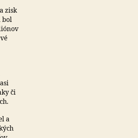
a zisk
 bol
iliónov
ové
,
asi
ky či
ch.
l a
ckých
ov.