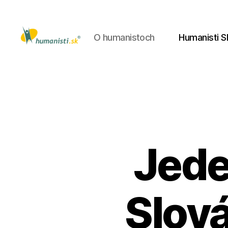
O humanistoch
Humanisti S
Humanisti.sk
Jede
Slov