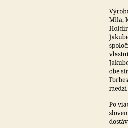
Výrobc
Mila, 
Holdin
Jakube
spoloč
vlastn
Jakube
obe st
Forbes
medzi 
Po via
sloven
dostáv