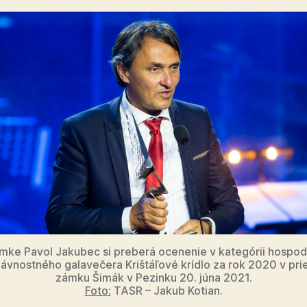
ímke Pavol Jakubec si preberá ocenenie v kategórii hospod
lávnostného galavečera Krištáľové krídlo za rok 2020 v pri
zámku Šimák v Pezinku 20. júna 2021.
Foto:
TASR – Jakub Kotian.