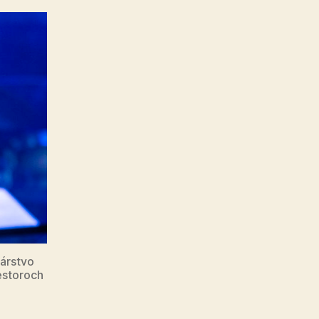
árstvo
estoroch