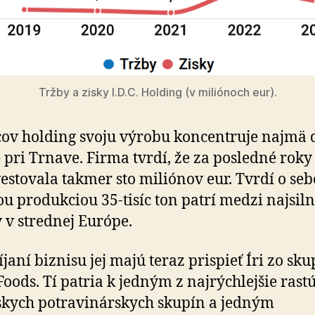
Tržby a zisky I.D.C. Holding (v miliónoch eur).
ov holding svoju výrobu koncentruje najmä 
 pri Trnave. Firma tvrdí, že za posledné roky
estovala takmer sto miliónov eur. Tvrdí o seb
ou produkciou 35-tisíc ton patrí medzi najsiln
 v strednej Európe.
íjaní biznisu jej majú teraz prispieť Íri zo sk
Foods. Tí patria k jedným z najrýchlejšie rast
kych potravinárskych skupín a jedným