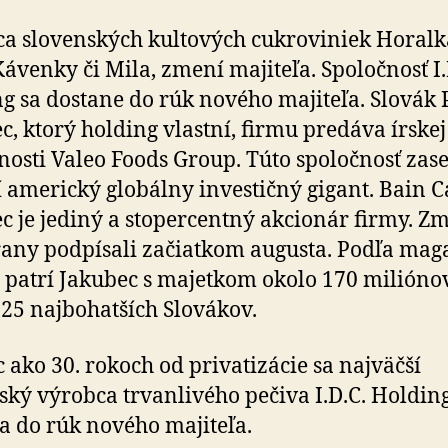
a slovenských kultových cukroviniek Horalk
Kávenky či Mila, zmení majiteľa. Spoločnosť I.
g sa dostane do rúk nového majiteľa. Slovák 
c, ktorý holding vlastní, firmu predáva írskej
nosti Valeo Foods Group. Túto spoločnosť zas
í americký globálny investičný gigant. Bain Ca
c je jediný a stopercentný akcionár firmy. Z
rany podpísali začiatkom augusta. Podľa mag
 patrí Jakubec s majetkom okolo 170 milióno
25 najbohatších Slovákov.
c ako 30. rokoch od privatizácie sa najväčší
ský výrobca trvanlivého pečiva I.D.C. Holdin
a do rúk nového majiteľa.