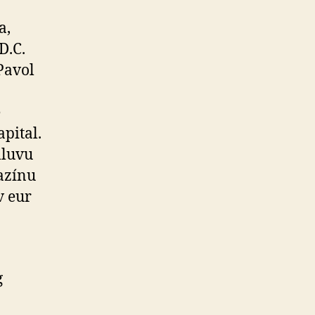
a,
D.C.
Pavol
e
pital.
mluvu
azínu
v eur
g