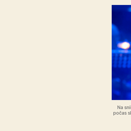
Na sn
počas s