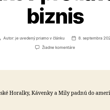
biznis
Autor:
je uvedený priamo v článku
8. septembra 20
Autor
Dátum
článku
článku
na
Žiadne komentáre
Jeden
z
najbohatších
Slovákov
predáva
svoj
biznis
ské Horalky, Kávenky a Mily padnú do amer