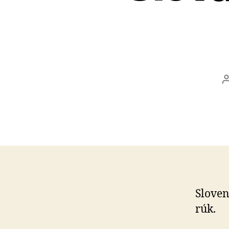
Sloven
rúk.