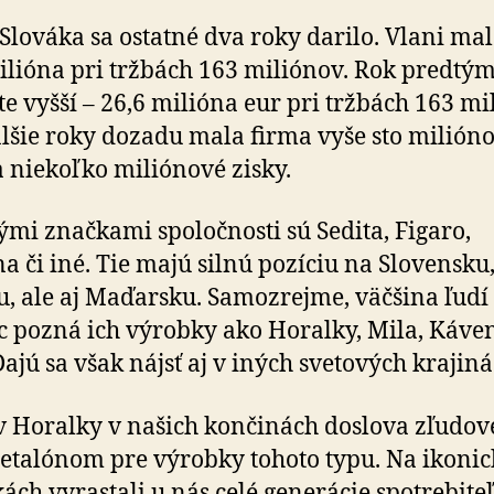
Slováka sa ostatné dva roky darilo. Vlani mal
ilióna pri tržbách 163 miliónov. Rok predtým
šte vyšší – 26,6 milióna eur pri tržbách 163 m
alšie roky dozadu mala firma vyše sto milión
a niekoľko miliónové zisky.
mi značkami spoločnosti sú Sedita, Figaro,
a či iné. Tie majú silnú pozíciu na Slovensku
u, ale aj Maďarsku. Samozrejme, väčšina ľudí 
c pozná ich výrobky ako Horalky, Mila, Káven
Dajú sa však nájsť aj v iných svetových krajiná
 Horalky v našich končinách doslova zľudove
a etalónom pre výrobky tohoto typu. Na ikoni
ách vyrastali u nás celé generácie spotrebiteľ