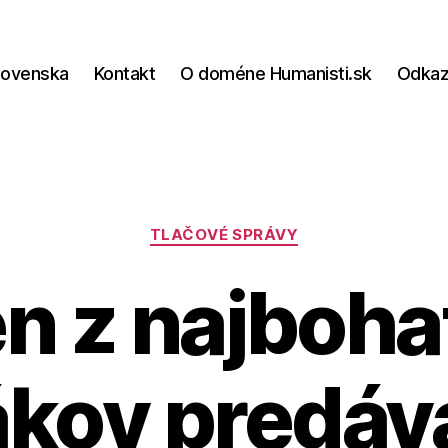
lovenska
Kontakt
O doméne Humanisti.sk
Odka
Kategórie
TLAČOVÉ SPRÁVY
n z najboha
ákov predáva