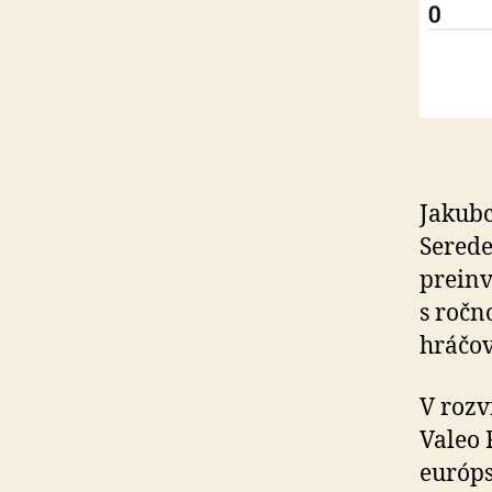
Jakubc
Serede
preinv
s ročn
hráčov
V rozv
Valeo 
európs