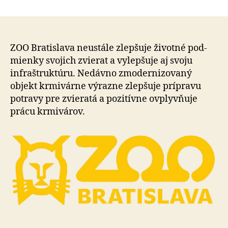
ZOO
článku
Bratisla
vybudov
novú
modern
ZOO Bratislava neustále zlepšuje ži­vot­né pod­
krmivár
mienky svojich zvie­rat a vy­lep­šu­je aj svoju
pre
infra­štruk­tú­ru. Ne­dávno zmo­der­ni­zo­va­ný
zvieratá
objekt krmi­várne výrazne zlep­šuje prípravu
potravy pre zvie­ra­tá a po­zi­tívne ovplyv­ňu­je
prácu krmi­vá­rov.