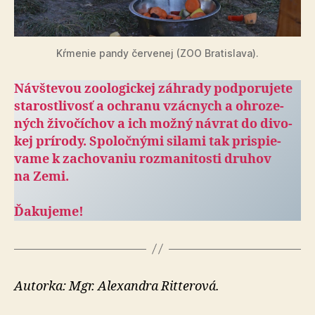
Kŕmenie pandy červenej (ZOO Bratislava).
Návštevou zoologickej záhrady pod­po­ru­je­te
sta­rostli­vosť a och­ranu vzácnych a ohro­ze­
ných ži­vo­čí­chov a ich možný návrat do di­vo­
kej prí­rody. Spo­loč­nými silami tak prispie­
vame k za­cho­va­niu roz­ma­ni­tosti druhov
na Zemi.
Ďakujeme!
Autorka: Mgr. Alexandra Ritterová.