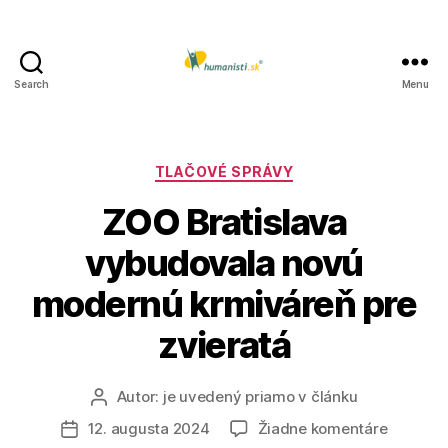
Search
Menu
Humanisti.sk
Kategórie
TLAČOVÉ SPRÁVY
ZOO Bratislava
vybudovala novú
modernú krmiváreň pre
zvieratá
Autor:
je uvedený priamo v článku
Autor
článku
na
12. augusta 2024
Žiadne komentáre
Dátum