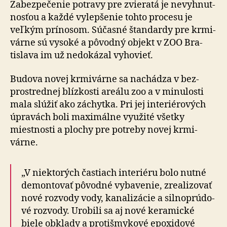
Zabezpečenie potravy pre zvieratá je ne­vy­hnut­
nos­ťou a každé vy­lep­še­nie tohto procesu je
veľkým prínosom. Súčasné štan­dar­dy pre krmi­
várne sú vy­so­ké a pô­vod­ný objekt v ZOO Bra­
tislava im už ne­do­ká­zal vy­ho­vieť.
Budova novej krmivárne sa nachádza v bez­
prostred­nej blíz­kosti areálu zoo a v mi­nu­losti
mala slúžiť ako záchytka. Pri jej inte­rié­ro­vých
úpravách boli ma­xi­málne vy­u­ži­té všetky
miestnosti a plochy pre po­tre­by novej krmi­
várne.
„V niektorých častiach interiéru bolo nutné
de­mon­to­vať pô­vod­né vy­ba­ve­nie, zre­a­li­zo­vať
nové rozvody vody, ka­na­li­zá­cie a sil­no­prú­do­
vé rozvody. Urobili sa aj nové kera­mické
biele obklady a pro­ti­šmy­ko­vé epo­xi­dové