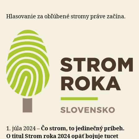
v
ankete
Strom
Hlasovanie za obľúbené stromy práve začína.
roka
2024
je
známa!
1. júla 2024 –
Čo strom, to jedinečný príbeh.
O titul Strom roka 2024 opäť bojuje tucet