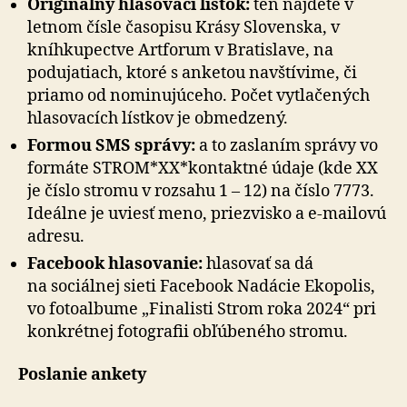
Originálny hlasovací lístok:
ten nájdete v
letnom čísle časopisu Krásy Slovenska, v
kníhkupectve Artforum v Bratislave, na
podujatiach, ktoré s anketou navštívime, či
priamo od nominujúceho. Počet vytlačených
hlasovacích lístkov je obmedzený.
Formou SMS správy:
a to zaslaním správy vo
formáte STROM*XX*kontaktné údaje (kde XX
je číslo stromu v rozsahu 1 – 12) na číslo 7773.
Ideálne je uviesť meno, priezvisko a e-mailovú
adresu.
Facebook hlasovanie:
hlasovať sa dá
na sociálnej sieti Facebook Nadácie Ekopolis,
vo fotoalbume „Finalisti Strom roka 2024“ pri
konkrétnej fotografii obľúbeného stromu.
Poslanie ankety