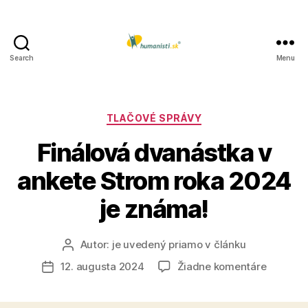
Search
Menu
Humanisti.sk
Kategórie
TLAČOVÉ SPRÁVY
Finálová dvanástka v
ankete Strom roka 2024
je známa!
Autor:
je uvedený priamo v článku
Autor
článku
na
12. augusta 2024
Žiadne komentáre
Dátum
Finálová
článku
dvanást