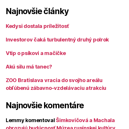
Najnovšie články
Kedysi dostala príležitosť
Investorov čaká turbulentný druhý polrok
Vtip o psíkovi a mačičke
Akú silu má tanec?
ZOO Bratislava vracia do svojho areálu
obľúbenú zábavno-vzdelávaciu atrakciu
Najnovšie komentáre
Lemmy
komentoval
Šimkovičová a Machala
ohrozujú budúcnosť Múzea rusínskej kultúry