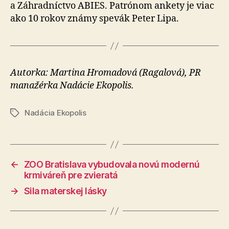
a Záhradníctvo ABIES. Patrónom ankety je viac
ako 10 rokov známy spevák Peter Lipa.
Autorka: Martina Hromadová (Ragalová), PR
manažérka Na­dá­cie Eko­po­lis.
Nadácia Ekopolis
Značky
←
ZOO Bratislava vybudovala novú modernú
krmiváreň pre zvieratá
→
Sila materskej lásky