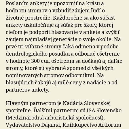
Poslaním ankety je upozorniť na krásu a
hodnotu stromov a vzbudiť záujem ľudí o
životné prostredie. Každoročne sa ako súčasť
ankety uskutočňuje aj súťaž pre školy, ktorej
cieľom je podporiť hlasovanie v ankete a zvýšiť
záujem najmladšej generácie o svoje okolie. Na
prvé tri víťazné stromy čaká odmena v podobe
dendrologického posudku a odborné ošetrenie
v hodnote 300 eur, ošetrenia sa dočkajú aj ďalšie
stromy, ktoré sú vybrané spomedzi všetkých
nominovaných stromov odborníkmi. Na
hlasujúcich čakajú aj milé ceny z nadácie a od
partnerov ankety.
Hlavným partnerom je Nadácia Slovenskej
sporiteľne. Ďalšími partnermi sú ISA Slovensko
(Medzinárodná arboristická spoločnosť),
Vydavateľstvo Dajama, Kníhkupectvo Artforum