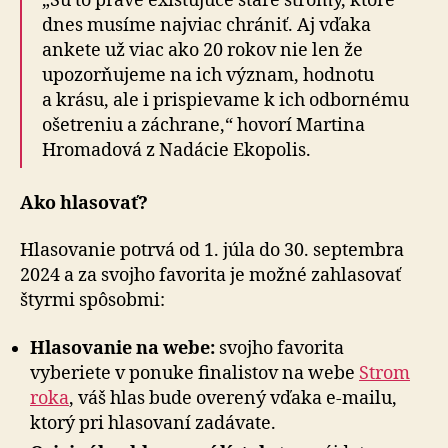
„Sú to práve existujúce staré stromy, ktoré
dnes musíme najviac chrániť. Aj vďaka
ankete už viac ako 20 rokov nie len že
upozorňujeme na ich význam, hodnotu
a krásu, ale i prispievame k ich odbornému
ošetreniu a záchrane,“ hovorí Martina
Hromadová z Nadácie Ekopolis.
Ako hlasovať?
Hlasovanie potrvá od 1. júla do 30. septembra
2024 a za svojho favorita je možné zahlasovať
štyrmi spôsobmi:
Hlasovanie na webe:
svojho favorita
vyberiete v ponuke finalistov na webe
Strom
roka
, váš hlas bude overený vďaka e-mailu,
ktorý pri hlasovaní zadávate.