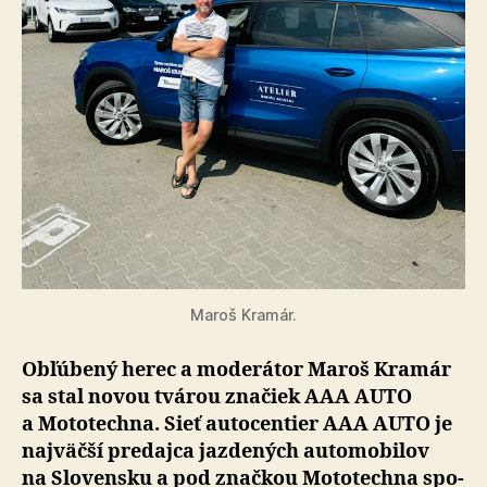
Maroš Kramár.
Obľúbený herec a moderátor Maroš Kramár
sa stal novou tvárou značiek AAA AUTO
a Mo­to­tech­na. Sieť auto­cen­tier AAA AUTO je
naj­väčší pre­daj­ca jazde­ných auto­mo­bi­lov
na Slo­ven­sku a pod znač­kou Mo­to­tech­na spo­