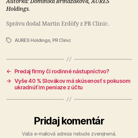
Autorka: Dominika Brindžáková, AURES
Holdings.
Správu dodal Martin Erdöfy z PR Clinic.
AURES Holdings
,
PR Clinic
Značky
←
Predaj firmy či rodinné nástupníctvo?
→
Vyše 40 % Slovákov má skúsenosť s pokusom
ukradnúť im peniaze z účtu
Pridaj komentár
Vaša e-mailová adresa nebude zverejnená.