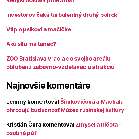
Kedysi dostala príležitosť
Investorov čaká turbulentný druhý polrok
Vtip o psíkovi a mačičke
Akú silu má tanec?
ZOO Bratislava vracia do svojho areálu
obľúbenú zábavno-vzdelávaciu atrakciu
Najnovšie komentáre
Lemmy
komentoval
Šimkovičová a Machala
ohrozujú budúcnosť Múzea rusínskej kultúry
Kristián Čura
komentoval
Zmysel a ničota –
osobná púť