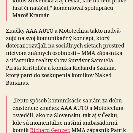
kútov Slo­ven­ska a aj Česka, kde budem práve
hrať či na­tá­čať,“ ko­men­to­val spo­lu­prácu
Maroš Kramár.
Značky AAA AUTO a Mototechna takto nad­vä­
zu­jú na svoj ko­mu­ni­kačný koncept, ktorý
doteraz rozví­jali na so­ciál­nych sieťach prostred­
níctvom známych osob­ností – MMA zápasníka
a účastníka reality show Survivor Samuela
Piráta Krištofiča a ko­mi­ka Richarda Szalaia,
ktorý patrí do zosku­pe­nia komikov Naked
Bananas.
„Tento spôsob komunikácie sa nám za dobu
existen­cie zna­čiek AAA AUTO a Mo­to­tech­na
osved­čil, ako na Slo­ven­sku, tak aj v Česku,
kde sú mo­men­tál­ne našimi amba­sá­dormi
komik
Richard Genzer
, MMA zápasník Patrik