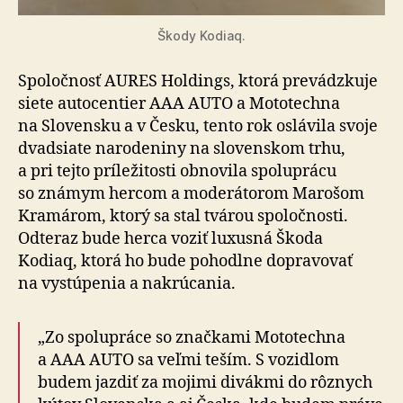
Škody Kodiaq.
Spoločnosť AURES Holdings, ktorá prevádzkuje
siete auto­cen­tier AAA AUTO a Mo­to­tech­na
na Slo­ven­sku a v Česku, tento rok oslávila svoje
dvadsiate na­ro­de­ni­ny na slo­ven­skom trhu,
a pri tejto prí­le­ži­tosti ob­no­vila spo­lu­prácu
so zná­mym hercom a mo­de­rá­to­rom Marošom
Kramárom, ktorý sa stal tvárou spo­loč­nosti.
Odteraz bude herca voziť luxusná Škoda
Kodiaq, ktorá ho bude pohodlne dopra­vo­vať
na vystú­pe­nia a nakrú­ca­nia.
„Zo spolupráce so značkami Mototechna
a AAA AUTO sa veľmi teším. S vo­zidlom
budem jazdiť za mo­jimi divákmi do rôz­nych