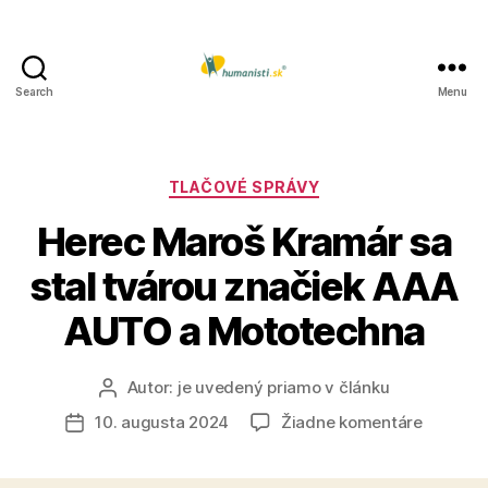
Search
Menu
Humanisti.sk
Kategórie
TLAČOVÉ SPRÁVY
Herec Maroš Kramár sa
stal tvárou značiek AAA
AUTO a Mototechna
Autor:
je uvedený priamo v článku
Autor
článku
na
10. augusta 2024
Žiadne komentáre
Dátum
Herec
článku
Maroš