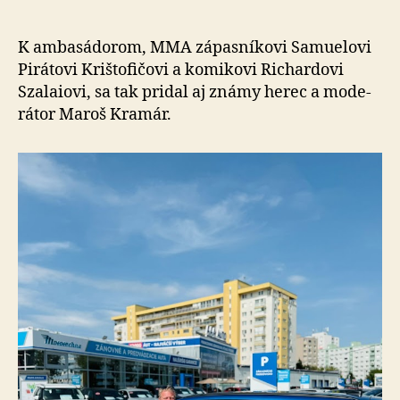
Kramár
sa
stal
K ambasádorom, MMA zápasníkovi Samuelovi
tvárou
Pi­rá­to­vi Krišto­fi­čo­vi a ko­mi­ko­vi Richardovi
značiek
Szalaiovi, sa tak pridal aj známy herec a mo­de­
AAA
rá­tor Maroš Kramár.
AUTO
a
Mototec