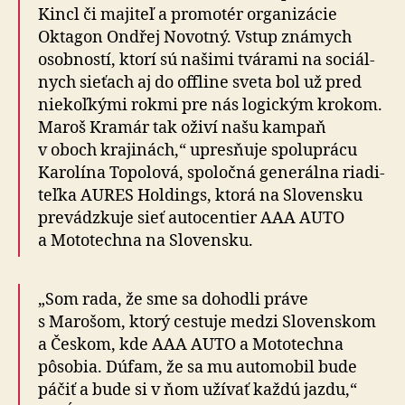
Kincl či majiteľ a pro­mo­tér orga­ni­zá­cie
Oktagon Ondřej Novotný. Vstup známych
osobností, ktorí sú našimi tvárami na so­ciál­
nych sieťach aj do off­line sveta bol už pred
nie­koľ­kými rokmi pre nás logickým krokom.
Maroš Kramár tak oživí našu kampaň
v oboch krajinách,“ upresňuje spo­lu­prá­cu
Karolína Topolová, spo­loč­ná ge­ne­rál­na ria­di­
teľ­ka AURES Holdings, ktorá na Slo­ven­sku
pre­vádz­ku­je sieť auto­centier AAA AUTO
a Mo­to­tech­na na Slo­ven­sku.
„Som rada, že sme sa dohodli práve
s Marošom, ktorý cestuje medzi Slo­ven­skom
a Českom, kde AAA AUTO a Mo­to­tech­na
pôsobia. Dúfam, že sa mu auto­mo­bil bude
páčiť a bude si v ňom užívať každú jazdu,“