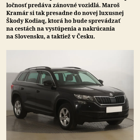
loč­nosť pre­dá­va zánovné vozidlá. Maroš
Kramár si tak pre­sadne do novej luxusnej
Škody Kodiaq, ktorá ho bude spre­vá­dzať
na cestách na vystú­pe­nia a nakrú­ca­nia
na Slo­ven­sku, a tak­tiež v Česku.