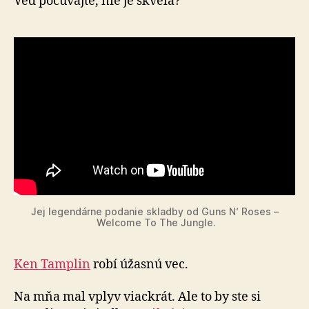
Veď počúvajte, nie je skvelá?
Jej legendárne podanie skladby od Guns N‘ Roses –
Welcome To The Jungle.
Ken Tamplin
robí úžasnú vec.
Na mňa mal vplyv viackrát. Ale to by ste si