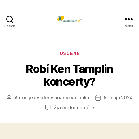
Search
Menu
Humanisti.sk
Kategórie
OSOBNÉ
Robí Ken Tamplin
koncerty?
Autor:
je uvedený priamo v článku
5. mája 2024
Autor
Dátum
článku
článku
na
Žiadne komentáre
Robí
Ken
Tamplin
koncerty?