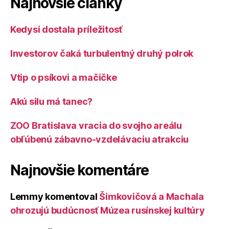
Najnovšie články
Kedysi dostala príležitosť
Investorov čaká turbulentný druhý polrok
Vtip o psíkovi a mačičke
Akú silu má tanec?
ZOO Bratislava vracia do svojho areálu
obľúbenú zábavno-vzdelávaciu atrakciu
Najnovšie komentáre
Lemmy
komentoval
Šimkovičová a Machala
ohrozujú budúcnosť Múzea rusínskej kultúry