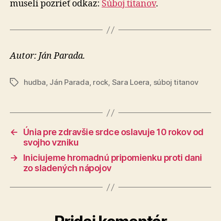
museli pozrieť odkaz:
Súboj titanov
.
Autor: Ján Parada.
hudba
,
Ján Parada
,
rock
,
Sara Loera
,
súboj titanov
Značky
←
Únia pre zdravšie srdce oslavuje 10 rokov od
svojho vzniku
→
Iniciujeme hromadnú pripomienku proti dani
zo sladených nápojov