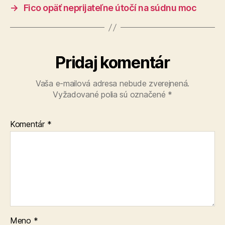
→
Fico opäť neprijateľne útočí na súdnu moc
Pridaj komentár
Vaša e-mailová adresa nebude zverejnená.
Vyžadované polia sú označené
*
Komentár
*
Meno
*