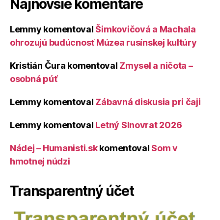
Najnovšie komentáre
Lemmy
komentoval
Šimkovičová a Machala
ohrozujú budúcnosť Múzea rusínskej kultúry
Kristián Čura
komentoval
Zmysel a ničota –
osobná púť
Lemmy
komentoval
Zábavná diskusia pri čaji
Lemmy
komentoval
Letný Slnovrat 2026
Nádej – Humanisti.sk
komentoval
Som v
hmotnej núdzi
Transparentný účet