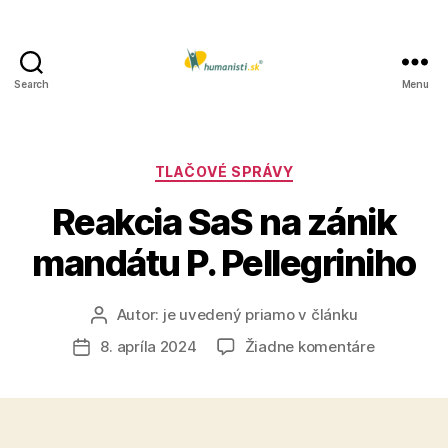
Search
Menu
Humanisti.sk
Kategórie
TLAČOVÉ SPRÁVY
Reakcia SaS na zánik
mandátu P. Pellegriniho
Autor:
je uvedený priamo v článku
Autor
článku
na
8. apríla 2024
Žiadne komentáre
Dátum
Reakcia
článku
SaS
na
zánik