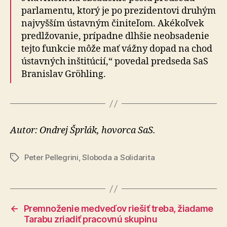
parla­mentu, ktorý je po pre­zi­den­tovi druhým
naj­vyšším ústavným činiteľom. Aké­koľ­vek
predlžovanie, prípadne dlhšie ne­ob­sa­de­nie
tejto funkcie môže mať vážny dopad na chod
ústavných inštitúcií,“ povedal pred­se­da SaS
Branislav Gröhling.
Autor: Ondrej Šprlák, hovorca SaS.
Peter Pellegrini
,
Sloboda a Solidarita
Značky
←
Premnoženie medveďov riešiť treba, žiadame
Tarabu zriadiť pracovnú skupinu