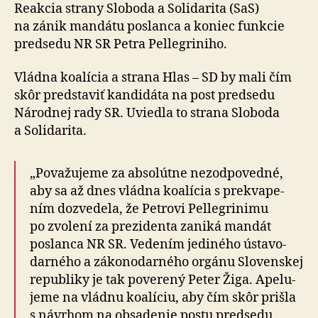
mandátu
Reakcia strany Sloboda a Solidarita (SaS)
P.
na zánik mandátu poslanca a koniec funkcie
Pellegrini
predsedu NR SR Petra Pellegri­niho.
Vládna koalícia a strana Hlas – SD by mali čím
skôr predstaviť kandidáta na post predsedu
Národnej rady SR. Uviedla to strana Slo­bo­da
a So­li­da­ri­ta.
„Považujeme za absolútne nezodpovedné,
aby sa až dnes vládna koalícia s prekva­pe­
ním dozve­de­la, že Petrovi Pellegrinimu
po zvo­lení za pre­zi­denta zaniká mandát
poslanca NR SR. Vedením jediného ústavo­
dar­ného a zá­ko­no­dar­ného orgánu Slovenskej
republiky je tak po­ve­re­ný Peter Žiga. Ape­lu­
je­me na vládnu koalíciu, aby čím skôr prišla
s návrhom na obsa­de­nie postu predsedu