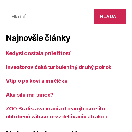
Vyhľadať:
Najnovšie články
Kedysi dostala príležitosť
Investorov čaká turbulentný druhý polrok
Vtip o psíkovi a mačičke
Akú silu má tanec?
ZOO Bratislava vracia do svojho areálu
obľúbenú zábavno-vzdelávaciu atrakciu