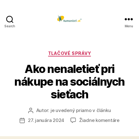
Search
Menu
Humanisti.sk
Kategórie
TLAČOVÉ SPRÁVY
Ako nenaletieť pri
nákupe na sociálnych
sieťach
Autor:
je uvedený priamo v článku
Autor
článku
na
27. januára 2024
Žiadne komentáre
Dátum
Ako
článku
nenaleti