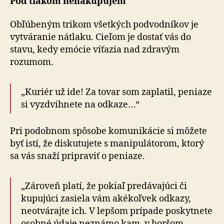
Pod tlakom nenakupujem
Obľúbeným trikom všetkých podvodníkov je
vytváranie nátlaku. Cieľom je dostať vás do
stavu, kedy emócie víťazia nad zdravým
rozumom.
„Kuriér už ide! Za tovar som zaplatil, peniaze
si vyzdvihnete na odkaze…“
Pri podobnom spôsobe komunikácie si môžete
byť istí, že diskutujete s manipulátorom, ktorý
sa vás snaží pripraviť o peniaze.
„Zároveň platí, že pokiaľ predávajúci či
kupujúci zasiela vám akékoľvek odkazy,
neotvárajte ich. V lepšom prípade poskytnete
osobné údaje neznámo kam, v horšom