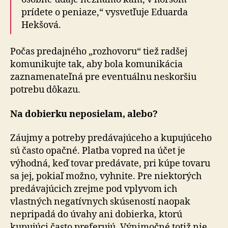
prídete o peniaze,“ vysvetľuje Eduarda
Hekšová.
Počas predajného „rozhovoru“ tiež radšej
komunikujte tak, aby bola komunikácia
zaznamenateľná pre eventuálnu neskoršiu
potrebu dôkazu.
Na dobierku neposielam, alebo?
Záujmy a potreby predávajúceho a kupujúceho
sú často opačné. Platba vopred na účet je
výhodná, keď tovar predávate, pri kúpe tovaru
sa jej, pokiaľ možno, vyhnite. Pre niektorých
predávajúcich zrejme pod vplyvom ich
vlastných negatívnych skúseností naopak
nepripadá do úvahy ani dobierka, ktorú
kupujúci často preferujú. Výnimočné totiž nie