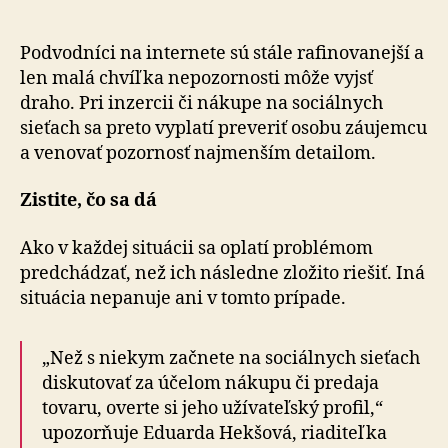
pri
nákupe
na
Podvodníci na internete sú stále rafinovanejší a
sociálny
len malá chvíľka nepozornosti môže vyjsť
sieťach
draho. Pri inzercii či nákupe na sociálnych
sieťach sa preto vyplatí preveriť osobu záujemcu
a venovať pozornosť najmenším detailom.
Zistite, čo sa dá
Ako v každej situácii sa oplatí problémom
predchádzať, než ich následne zložito riešiť. Iná
situácia nepanuje ani v tomto prípade.
„Než s niekym začnete na sociálnych sieťach
diskutovať za účelom nákupu či predaja
tovaru, overte si jeho užívateľský profil,“
upozorňuje Eduarda Hekšová, riaditeľka