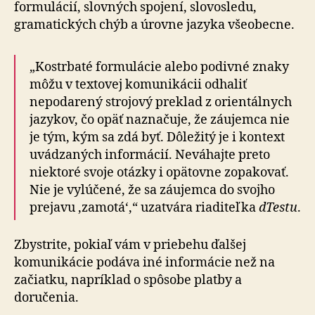
formulácií, slovných spojení, slovosledu,
gramatických chýb a úrovne jazyka všeobecne.
„Kostrbaté formulácie alebo podivné znaky
môžu v textovej komunikácii odhaliť
nepodarený strojový preklad z orientálnych
jazykov, čo opäť naznačuje, že záujemca nie
je tým, kým sa zdá byť. Dôležitý je i kontext
uvádzaných informácií. Neváhajte preto
niektoré svoje otázky i opätovne zopakovať.
Nie je vylúčené, že sa záujemca do svojho
prejavu ‚zamotá‘,“ uzatvára riaditeľka
dTestu
.
Zbystrite, pokiaľ vám v priebehu ďalšej
komunikácie podáva iné informácie než na
začiatku, napríklad o spôsobe platby a
doručenia.