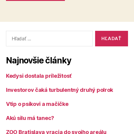
Vyhľadať:
Najnovšie články
Kedysi dostala príležitosť
Investorov čaká turbulentný druhý polrok
Vtip o psíkovi a mačičke
Akú silu má tanec?
ZOO Bratislava vracia do svojho areálu