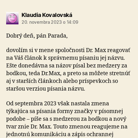
hovorí:
Klaudia Kovalovská
20. novembra 2023 o 14:09
Dobrý deň, pán Parada,
dovolím si v mene spoločnosti Dr. Max reagovať
na Váš článok k správnemu písaniu jej názvu.
Ešte donedávna sa názov písal bez medzery za
bodkou, teda Dr.Max, a preto sa môžete stretnúť
aj v starších článkoch alebo príspevkoch so
staršou verziou písania názvu.
Od septembra 2023 však nastala zmena
týkajúca sa písania formy značky v písomnej
podobe – píše sa s medzerou za bodkou a nový
tvar znie Dr. Max. Touto zmenou reagujeme na
jednotnú komunikáciu a zápis ochrannej