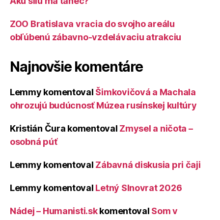
Akú silu má tanec?
ZOO Bratislava vracia do svojho areálu
obľúbenú zábavno-vzdelávaciu atrakciu
Najnovšie komentáre
Lemmy
komentoval
Šimkovičová a Machala
ohrozujú budúcnosť Múzea rusínskej kultúry
Kristián Čura
komentoval
Zmysel a ničota –
osobná púť
Lemmy
komentoval
Zábavná diskusia pri čaji
Lemmy
komentoval
Letný Slnovrat 2026
Nádej – Humanisti.sk
komentoval
Som v