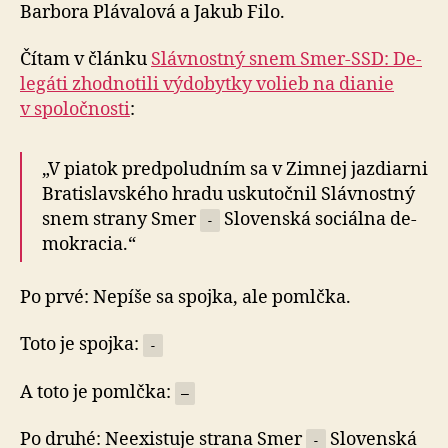
Barbora Plávalová a Jakub Filo.
Čítam v článku
Slávnostný snem Smer-SSD: De­
le­gáti zhod­no­tili vý­do­byt­ky volieb na dianie
v spo­loč­nosti
:
„V piatok predpoludním sa v Zimnej jazdiarni
Bratislavského hradu usku­toč­nil Sláv­nos­tný
snem strany Smer
Slo­ven­ská so­ciál­na de­
-
mo­kracia.“
Po prvé: Nepíše sa spojka, ale pomlčka.
Toto je spojka:
-
A toto je pomlčka:
–
Po druhé: Neexistuje strana Smer
Slo­ven­ská
-