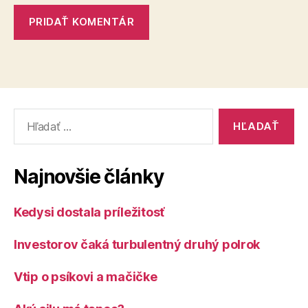
Vyhľadať:
Najnovšie články
Kedysi dostala príležitosť
Investorov čaká turbulentný druhý polrok
Vtip o psíkovi a mačičke