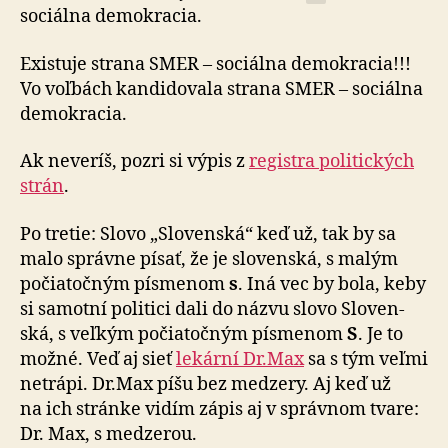
sociálna de­mo­kracia.
Existuje strana SMER – sociálna demokracia!!!
Vo voľ­bách kan­di­do­vala strana SMER – so­ciál­na
de­mo­kracia.
Ak neveríš, pozri si výpis z
registra po­li­tic­kých
strán
.
Po tretie: Slovo „Slovenská“ keď už, tak by sa
malo správne písať, že je slovenská, s malým
po­čia­toč­ným pís­me­nom
s
. Iná vec by bola, keby
si samotní politici dali do názvu slovo Slo­ven­
ská, s veľ­kým po­čia­toč­ným pís­me­nom
S
. Je to
možné. Veď aj sieť
lekární Dr.Max
sa s tým veľmi
netrápi. Dr.Max píšu bez medzery. Aj keď už
na ich stránke vidím zápis aj v správ­nom tvare:
Dr. Max, s me­dze­rou.