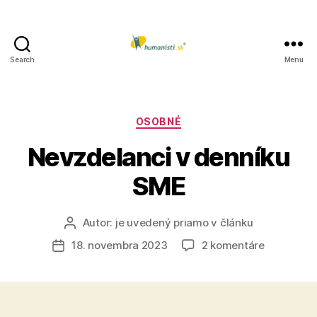
Search
Menu
Humanisti.sk
Kategórie
OSOBNÉ
Nevzdelanci v denníku
SME
Autor:
je uvedený priamo v článku
Autor
článku
na
18. novembra 2023
2 komentáre
Dátum
Nevzdelan
článku
v
denníku
SME