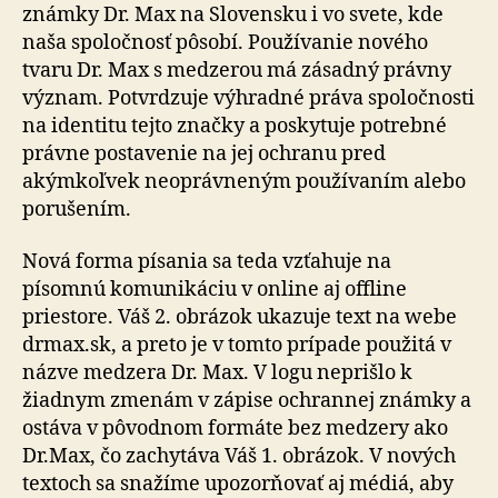
známky Dr. Max na Slovensku i vo svete, kde
naša spoločnosť pôsobí. Používanie nového
tvaru Dr. Max s medzerou má zásadný právny
význam. Potvrdzuje výhradné práva spoločnosti
na identitu tejto značky a poskytuje potrebné
právne postavenie na jej ochranu pred
akýmkoľvek neoprávneným používaním alebo
porušením.
Nová forma písania sa teda vzťahuje na
písomnú komunikáciu v online aj offline
priestore. Váš 2. obrázok ukazuje text na webe
drmax.sk, a preto je v tomto prípade použitá v
názve medzera Dr. Max. V logu neprišlo k
žiadnym zmenám v zápise ochrannej známky a
ostáva v pôvodnom formáte bez medzery ako
Dr.Max, čo zachytáva Váš 1. obrázok. V nových
textoch sa snažíme upozorňovať aj médiá, aby