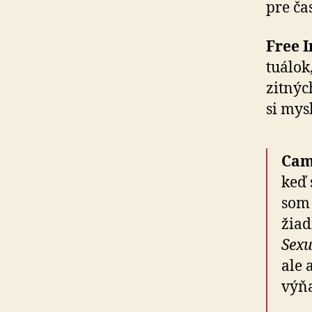
pre ča
Free I
tuálok,
zitnýc
si mysl
Cami
keď 
som 
žiad
Sexu
ale 
výňa