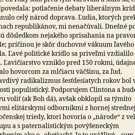
­po­ve­dala: potlačenie debaty liberálnym krí
nulo celý národ doprava. Ľudia, ktorých pre
ach republikánov, mi nenačúvali. Dnešné 
sú dôsledkom nejakého spri­sa­hania na prav
le; príčinou je skôr duchovné vákuum ľavého
la. Ľavé politické krídlo sa priveľmi vzdialilo
. Ľavičiarstvo vzniklo pred 150 rokmi, údajn
talo hovorcom za mlčiacu väčšinu, za ľud.
vdivý radikalizmus šesť­de­sia­tych rokov bol 
nosti populistický. Podporujem Clintona a bu
u voliť (ak Boh dá), avšak obklopil sa týmito
ymi elitárskymi odborníkmi z hornej stredne
očenskej triedy, ktorí hovoria o „národe“ z v
upu a s pater­na­listickým povýšeneckým