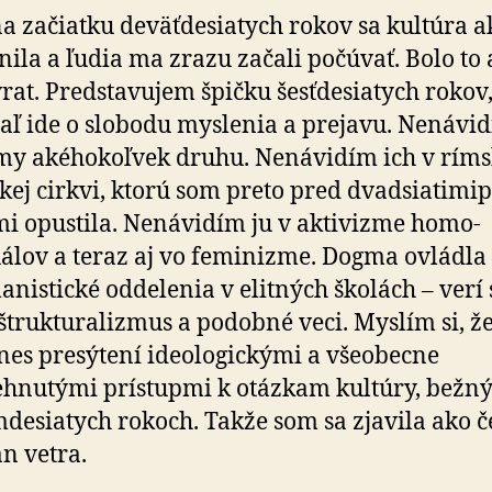
a začiatku deväť­de­siatych rokov sa kultúra a
ila a ľudia ma zrazu začali počúvať. Bolo to
rat. Predstavujem špičku šesť­de­siatych rokov
aľ ide o slobodu myslenia a prejavu. Nenávi
y aké­ho­koľ­vek druhu. Nenávidím ich v ríms
íckej cirkvi, ktorú som preto pred dvad­sia­ti­mi­p
i opustila. Nenávidím ju v aktivizme homo­
álov a teraz aj vo femi­nizme. Dogma ovládla 
­nistické odde­lenia v elitných školách – verí
­štruktu­ra­lizmus a podobné veci. Myslím si, ž
nes presýtení ideologickými a všeobecne
hnutými prístupmi k otázkam kultúry, bežn
­de­siatych rokoch. Takže som sa zjavila ako č
n vetra.