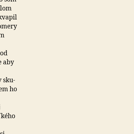
dlom
kvapil
pomery
om
 od
e aby
v sku­
dem ho
j
eľkého