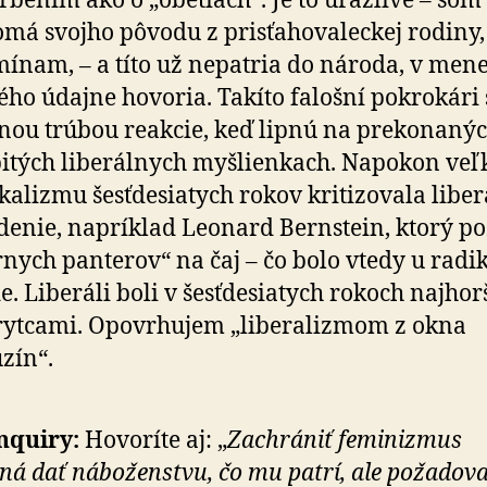
rbením ako o „obetiach“. Je to urážlivé – som 
má svojho pôvodu z prisťa­ho­va­leckej rodiny,
ínam, – a títo už nepatria do národa, v men
ého údajne hovoria. Takíto falošní pokrokári 
nou trúbou reakcie, keď lipnú na pre­ko­na­nýc
itých liberálnych myšlienkach. Napokon veľk
kalizmu šesť­de­siatych rokov kritizovala libe
denie, napríklad Leonard Bernstein, ktorý p
rnych panterov“ na čaj – čo bolo vtedy u radi
. Liberáli boli v šesť­de­siatych rokoch naj­ho
ytcami. Opovrhujem „liberalizmom z okna
zín“.
nquiry:
Hovoríte aj: „
Zachrániť feminizmus
á dať náboženstvu, čo mu patrí, ale požadova