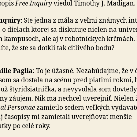
sopis
Free Inquiry
viedol Timothy J. Madigan.
nquiry:
Ste jedna z mála z veľmi známych inte
 o dielach ktorej sa disku­tuje nielen na uni­ve
h kampusoch, ale aj v robotníckych krčmách.
íte, že ste sa dotkli tak citlivého bodu?
lle Paglia:
To je úžasné. Nezabúdajme, že v č
som sa dostala na scénu pred piatimi rokmi, 
už štyridsiat­nička, a ne­vy­vo­lala som dovted
ny záujem. Nik ma nechcel uverejniť. Nielen 
al Personae
zamietlo sedem veľkých vyda­va­teľ
aj časopisy mi zamietali uve­rej­ňovať menšie
tky po celé roky.