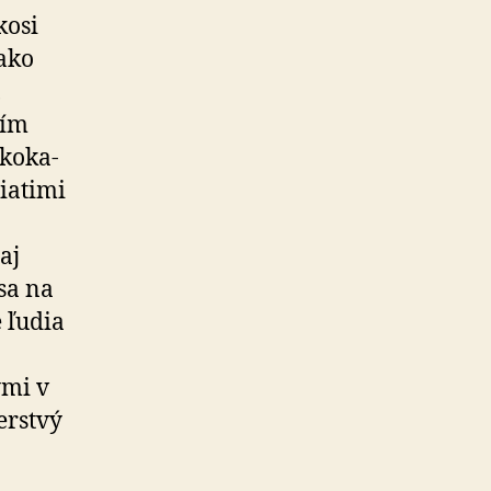
kosi
 ako
,
dím
ko­ka­
ia­timi
aj
 sa na
e ľudia
ými v
erstvý