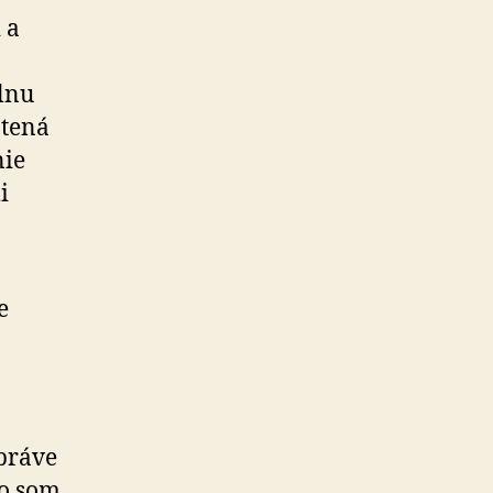
 a
álnu
atená
nie
i
e
 práve
čo som