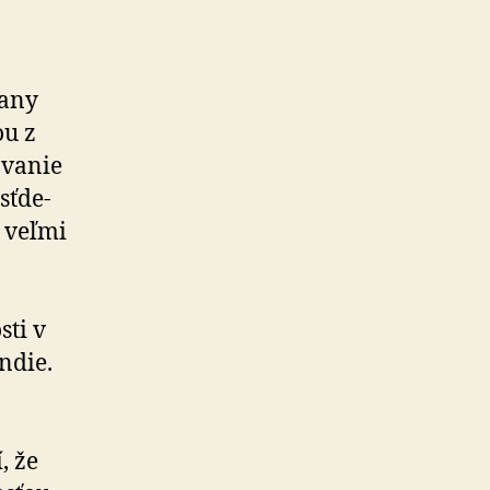
rany
ou z
ávanie
ť­de­
 veľmi
sti v
ndie.
, že