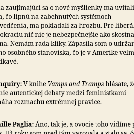
a zaujímajúci sa o nové myšlienky ma uvítali
a, čo lipnú na zabehnutých systémoch
vedčenia, ma pokladali za hrozbu. Pre liber
kraciu nič nie je nebez­peč­nejšie ako skostn
a. Nemám rada kliky. Zápasila som o udrža
ho osobného stanoviska, čo je v Amerike veľm
dkavé.
nquiry:
V knihe
Vamps and Tramps
hlásate, ž
ie autentickej debaty medzi feministkami
áha rozmachu extrémnej pravice.
lle Paglia:
Áno, tak je, a ovocie toho vidíme
z. Už roky som pred tým varovala a stalo sa, 