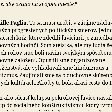
e, aby ostalo na svojom mieste.
“
lle Paglia:
To sa musí urobiť v záujme zách
kých progresívnych politických smerov. Jedn
äčších kríz, ktoré zdedili ľavičiari, je zanedb
ovných hodnôt. Som ateistka, ale my ľudia šes
tych rokov sme boli naším svojským spôsobom
ovne založení. Opustili sme organizované
ženstvá, ale vyhľadávali sme hinduizmus a
izmus. Zaujímali sme sa o duchovné skúseno
ych kultúrach. Ako by to bola akási cesta do I
z ako súčasť kolapsu pokrokovej ľavice nastal
up do sociálneho konštruk­ti­vizmu, ktorý tvrdí