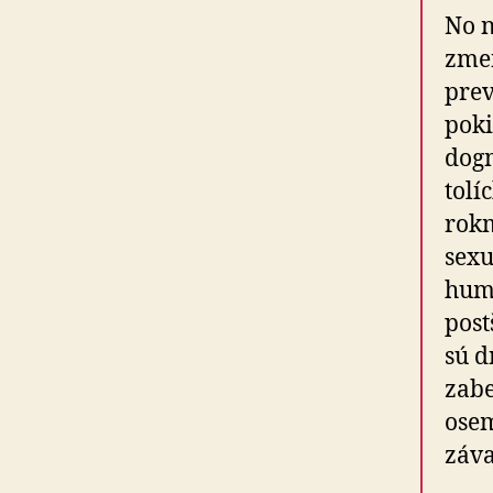
No n
zmen
prev
poki
dogm
to­l
rokm
sexu
huma
post
sú d
zabe
osem
záva