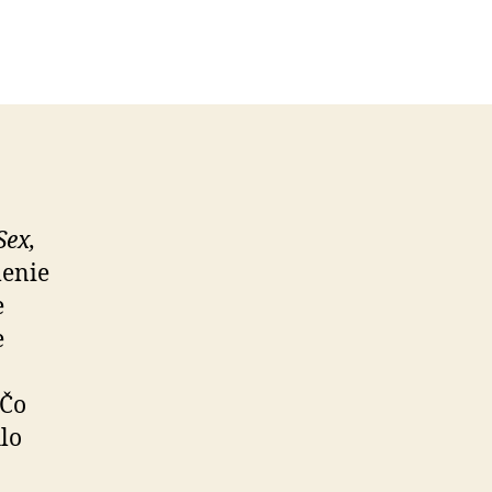
Sex,
menie
e
e
 Čo
hlo