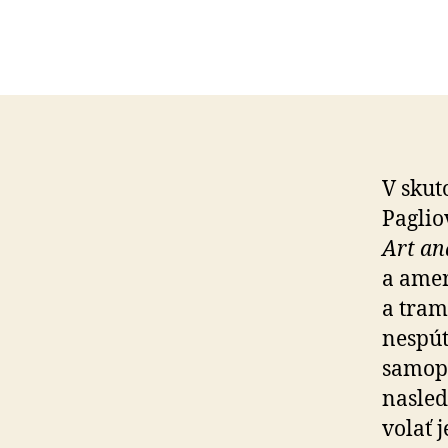
V skut
Paglio
Art an
a amer
a tramp
nespút
samopa
nasled
volať 