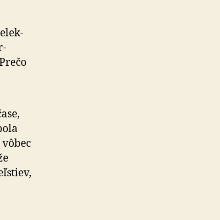
­lek­
r­
 Prečo
ase,
bola
y vôbec
že
­stiev,