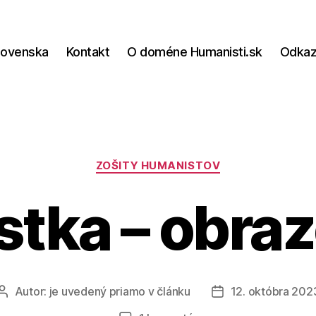
lovenska
Kontakt
O doméne Humanisti.sk
Odka
Kategórie
ZOŠITY HUMANISTOV
stka – obra
Autor:
je uvedený priamo v článku
12. októbra 202
Autor
Dátum
článku
článku