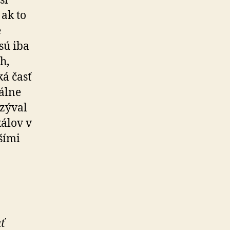
si
 ak to
e
sú iba
h,
á časť
rálne
ozýval
kálov v
ršími
ť