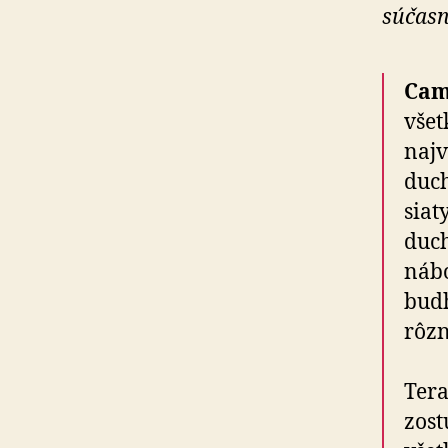
súčasn
Cami
všet
najv
duch
sia­
duch
nábo
budh
rôzn
Tera
zost