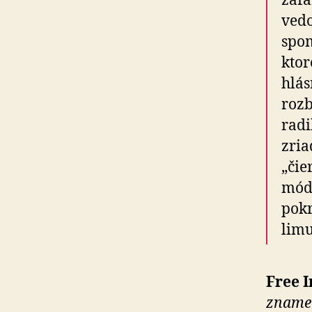
zafa
vedo
spom
ktor
hlás
rozb
radi
zria
„čie
móde
pokr
limu
Free I
znamen