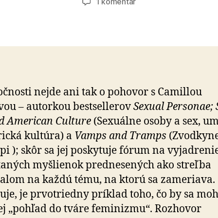
na
1 komentár
Feministka
–
obrazoborec
očnosti nejde ani tak o pohovor s Camillou
vou – autorkou best­sellerov
Sexual Personae; 
d American Culture
(Sexuálne osoby a sex, u
ická kultúra) a
Vamps and Tramps
(Zvodkyn
i ); skôr sa jej poskytuje fórum na vy­jadre­ni
aných myšlienok pred­ne­sených ako streľba
lom na každú tému, na ktorú sa zameriava.
uje, je prvo­triedny príklad toho, čo by sa mo
jej „pohľad do tváre feminizmu“. Rozhovor