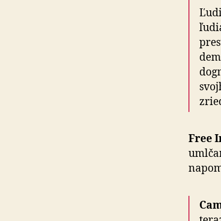
Ľudi
ľudi
pres
demo
dogm
svoj
zrie
Free I
umlčan
napom
Cami
tera