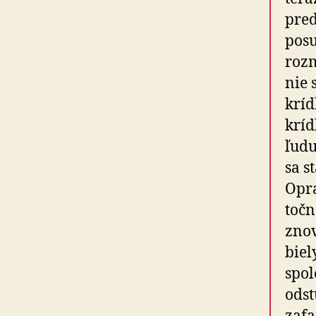
pred
posu
rozm
nie 
kríd
kríd
ľudu
sa s
Opra
toč­
znov
biel
spol
odst