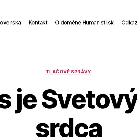
lovenska
Kontakt
O doméne Humanisti.sk
Odka
Kategórie
TLAČOVÉ SPRÁVY
 je Svetov
srdca