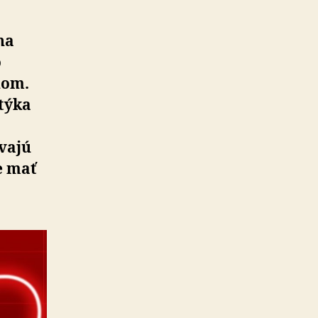
na
o
xom.
 týka
ávajú
e mať