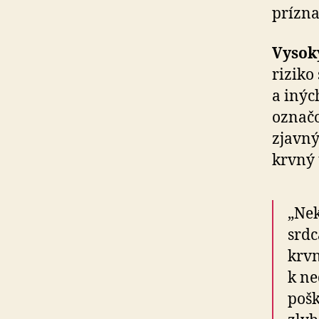
prízna
Vysok
riziko
a inýc
označo
zjavný
krvný 
„Nek
srdc
krvn
k ne
pošk