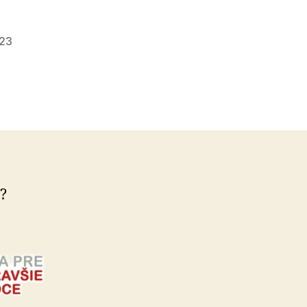
023
e?