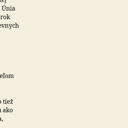
kej
u Únia
 rok
iev­nych
ieľom
 tiež
u ako
a,