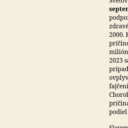
Svetov
septe
podpor
zdravé
2000. 
príčin
milión
2023 s
prípad
ovplyv
fajčen
Chorob
príčin
podiel 