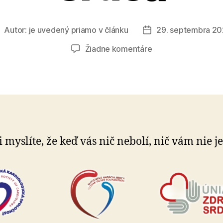
Autor:
je uvedený priamo v článku
29. septembra 2
utor
Dátum
lánku
článku
na
Žiadne komentáre
Dnes
je
Svetový
deň
srdca
i myslíte, že keď vás nič nebolí, nič vám nie j