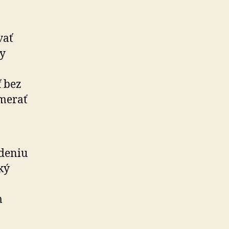
vať
dy
ť bez
 merať
odeniu
ký
m