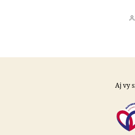
A
č
Aj vy s