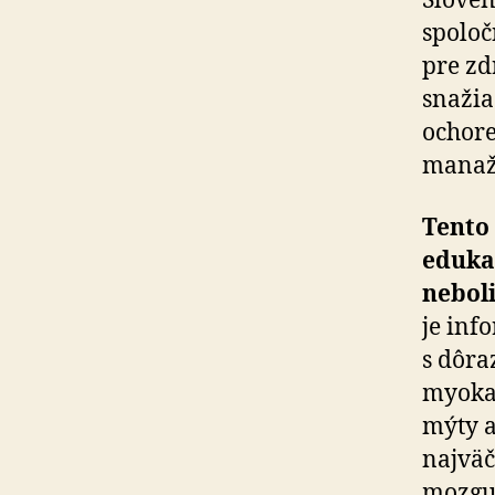
Sloven
spo­lo
pre zd
snažia 
ochore
manaž
Tento
eduka
neboli
je inf
s dôra
myokar
mýty a
najväč
mozgu 