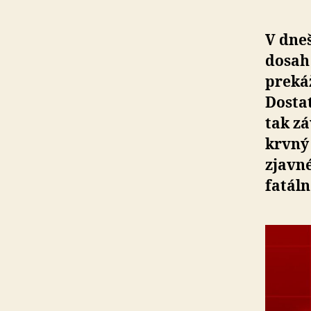
V dneš
dosah
preká
Dostat
tak zá
krvný 
zjavné
fatáln