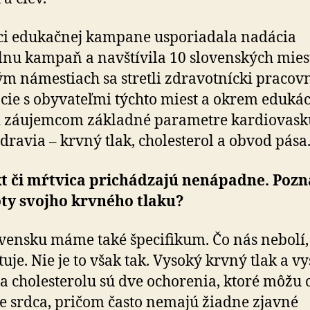
i edukačnej kampane usporiadala nadácia
nu kampaň a navštívila 10 slovenských mies
m námestiach sa stretli zdravotnícki pracovn
cie s obyvateľmi týchto miest a okrem edukác
 záujemcom základné parametre kar­dio­vas­ku
dravia – krvný tlak, cholesterol a obvod pása
kt či mŕtvica prichádzajú nenápadne. Pozn
ty svojho krvného tlaku?
vensku máme také špecifikum. Čo nás nebolí,
tuje. Nie je to však tak. Vysoký krvný tlak a v
a cholesterolu sú dve ochorenia, ktoré môžu 
e srdca, pričom často nemajú žiadne zjavné