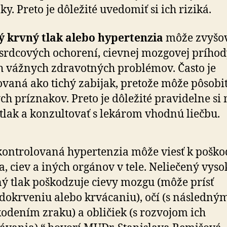
ky. Preto je dôležité uvedomiť si ich riziká.
ý krvný tlak alebo hypertenzia
môže zvyšo
 srdcových ochorení, cievnej mozgovej prího
h vážnych zdravotných problémov. Často je
vaná ako tichý zabijak, pretože môže pôsobi
ch príznakov. Preto je dôležité pravidelne si
tlak a konzultovať s lekárom vhodnú liečbu.
ontrolovaná hypertenzia môže viesť k pošk
a, ciev a iných orgánov v tele. Neliečený vyso
ý tlak poškodzuje cievy mozgu (môže prísť
dokrveniu alebo krvácaniu), očí (s následný
odením zraku) a obličiek (s rozvojom ich