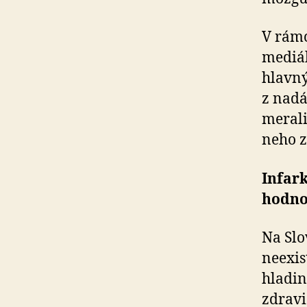
V rámc
mediál
hlavný
z nadá
merali
neho z
Infar
hodno
Na Slo
neexis
hladin
zdravi