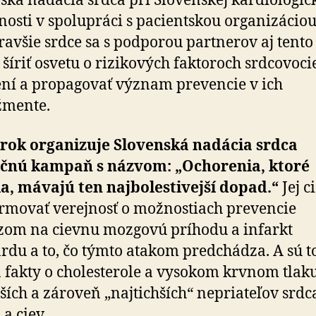
ská nadácia srdca pri Slovenskej kar­dio­lo­gic
č­nosti v spo­lu­práci s pacientskou organizácio
ravšie srdce sa s podporou partnerov aj tento
šíriť osvetu o ri­zi­ko­vých faktoroch srdco­vo­c
ní a pro­pa­govať význam pre­vencie v ich
mente.
 rok organizuje Slovenská nadácia srdca
čnú kampaň s názvom: „Ochorenia, ktoré
a, mávajú ten najbolestivejší dopad.“
Jej c
ormovať verejnosť o možnostiach prevencie
zom na cievnu mozgovú príhodu a infarkt
du a to, čo týmto atakom predchádza. A sú to
 fakty o cholesterole a vysokom krvnom tlak
ších a zároveň „najtichších“ nepriateľov srdc
a ciev.