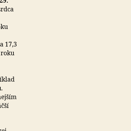
29.
srdca
oku
a 17,3
 roku
íklad
.
nejším
čší