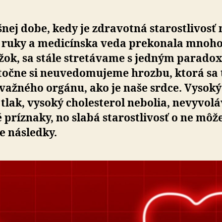
nej dobe, kedy je zdravotná starostlivosť 
 ruky a me­di­cínska veda prekonala mnoh
žok, sa stále stretávame s jedným parado
očne si ne­u­ve­do­mu­jeme hrozbu, ktorá sa
važného orgánu, ako je naše srdce. Vysoký
tlak, vysoký cholesterol nebolia, nevyvol
 príznaky, no slabá starostlivosť o ne môž
e následky.