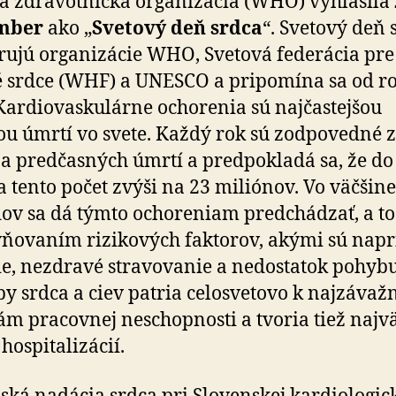
á zdravotnícka organizácia (WHO) vyhlásila
mber
ako „
Svetový deň srdca
“. Svetový deň 
ujú organizácie WHO, Svetová federácia pre
 srdce (WHF) a UNESCO a pripomína sa od r
Kar­dio­vas­ku­lárne ochorenia sú najčastejšou
ou úmrtí vo svete. Každý rok sú zodpovedné z
a predčasných úmrtí a predpokladá sa, že do
a tento počet zvýši na 23 miliónov. Vo väčšine
ov sa dá týmto ochoreniam predchádzať, a to
ňovaním rizikových faktorov, akými sú napr
ie, nezdravé stravovanie a nedostatok pohybu
y srdca a ciev patria celosvetovo k naj­zá­važ­
ám pracovnej neschopnosti a tvoria tiež najvä
hospitalizácií.