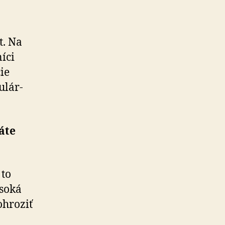
t. Na
íci
ie
­lár­
.
áte
 to
ysoká
ohroziť