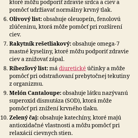
ktoré môžu podporiť zdravie srdca a ciev a
pomôcť udržiavať normálny krvný tlak.
Olivový list:
obsahuje oleuopeín, fenolovú
zlúčeninu, ktorá môže pomôcť pri rozšírení
ciev.
Rakytník rešetliakový:
obsahuje omega-7
mastné kyseliny, ktoré môžu podporiť zdravie
ciev a znižovať zápal.
Ríbezľový list:
má
diuretické
účinky a môže
pomôcť pri odstraňovaní prebytočnej tekutiny
z organizmu.
Melón Cantaloupe:
obsahuje látku nazývanú
superoxid dismutáza (SOD), ktorá môže
pomôcť pri znížení krvného tlaku.
Zelený čaj:
obsahuje katechíny, ktoré majú
antioxidačné vlastnosti a môžu pomôcť pri
relaxácií cievnych stien.