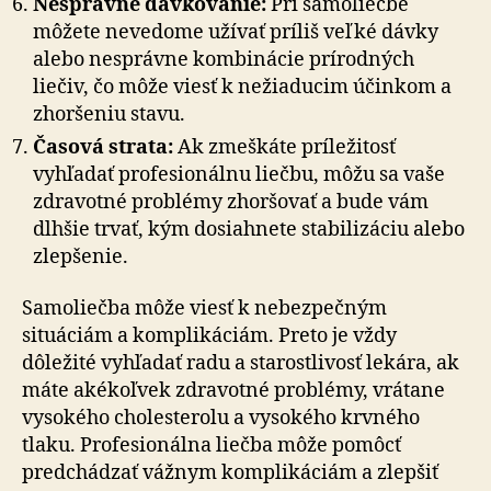
Nesprávne dávkovanie:
Pri samoliečbe
môžete nevedome užívať príliš veľké dávky
alebo nesprávne kombinácie prírodných
liečiv, čo môže viesť k nežiaducim účinkom a
zhoršeniu stavu.
Časová strata:
Ak zmeškáte príležitosť
vyhľadať profesionálnu liečbu, môžu sa vaše
zdravotné problémy zhoršovať a bude vám
dlhšie trvať, kým dosiahnete stabilizáciu alebo
zlepšenie.
Samoliečba môže viesť k nebezpečným
situáciám a komplikáciám. Preto je vždy
dôležité vyhľadať radu a starostlivosť lekára, ak
máte akékoľvek zdravotné problémy, vrátane
vysokého cholesterolu a vysokého krvného
tlaku. Profesionálna liečba môže pomôcť
predchádzať vážnym komplikáciám a zlepšiť