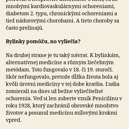
mnohými kardiovaskulárnymi ochoreniami,
diabetom 2. typu, chronickými ochoreniami a
tiež nádorovými chorobami. A tieto choroby sa
často prelínajú.
Bylinky pomôžu, no vyliečia?
Na druhej strane je tu taký návrat. K bylinkám,
alternatívnej medicíne a rôznym liečebným
metódam. Toto fungovalo v 18. či 19. storočí.
Skôr nefungovalo, pretože dĺžka života bola aj
kvôli úrovni medicíny v tej dobe kratšia. Ľudia
zomierali na dnes už bežne vyliečiteľné
ochorenia. Veď si len zoberte vznik Penicilínu v
roku 1928, ktorý zachránil obrovské množstvo
životov a posunul medicínu míľovými krokmi
vpred.