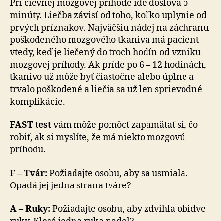
Pri cievnej mozgovej príhode ide doslova o
minúty. Liečba závisí od toho, koľko uplynie od
prvých príznakov. Najväčšiu nádej na záchranu
poškodeného mozgového tkaniva má pacient
vtedy, keď je liečený do troch hodín od vzniku
mozgovej príhody. Ak príde po 6 – 12 hodinách,
tkanivo už môže byť čiastočne alebo úplne a
trvalo poškodené a liečia sa už len sprievodné
komplikácie.
FAST test
vám môže pomôcť zapamätať si, čo
robiť, ak si myslíte, že má niekto mozgovú
príhodu.
F – Tvár:
Požiadajte osobu, aby sa usmiala.
Opadá jej jedna strana tváre?
A – Ruky:
Požiadajte osobu, aby zdvihla obidve