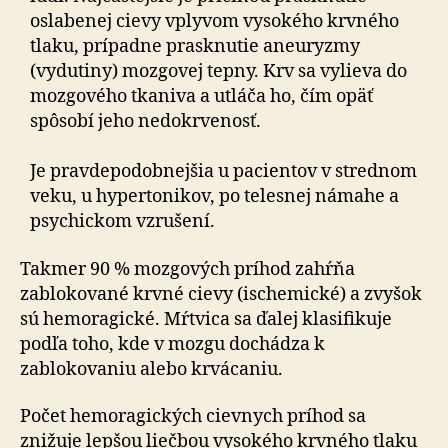
oslabenej cievy vplyvom vysokého krvného
tlaku, prípadne prasknutie aneuryzmy
(vydutiny) mozgovej tepny. Krv sa vylieva do
mozgového tkaniva a utláča ho, čím opäť
spôsobí jeho nedokrvenosť.
Je pravdepodobnejšia u pacientov v strednom
veku, u hypertonikov, po telesnej námahe a
psychickom vzrušení.
Takmer 90 % mozgových príhod zahŕňa
zablokované krvné cievy (ischemické) a zvyšok
sú hemoragické. Mŕtvica sa ďalej klasifikuje
podľa toho, kde v mozgu dochádza k
zablokovaniu alebo krvácaniu.
Počet hemoragických cievnych príhod sa
znižuje lepšou liečbou vysokého krvného tlaku