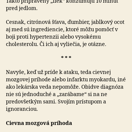
Takto pripravený „liek“ konzumujú 10 minút
pred jedlom.
Cesnak, citrónová šťava, ďumbier, jablkový ocot
aj med sú ingrediencie, ktoré môžu pomôcť v
boji proti hypertenzii alebo vysokému
cholesterolu. Či ich aj vyliečia, je otázne.
* * *
Navyše, keď už príde k ataku, teda cievnej
mozgovej príhode alebo infarktu myokardu, iné
ako lekárska veda nepomôže. Obidve diagnóza
nie sú jednoduché a „zarábame“ si na ne
predovšetkým sami. Svojím prístupom a
ignoranciou.
Cievna mozgová príhoda