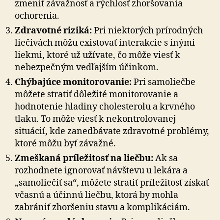
zmeniť závažnosť a rýchlosť zhoršovania
ochorenia.
Zdravotné riziká:
Pri niektorých prírodných
liečivách môžu existovať interakcie s inými
liekmi, ktoré už užívate, čo môže viesť k
nebezpečným vedľajším účinkom.
Chýbajúce monitorovanie:
Pri samoliečbe
môžete stratiť dôležité monitorovanie a
hodnotenie hladiny cholesterolu a krvného
tlaku. To môže viesť k nekontrolovanej
situácií, kde zanedbávate zdravotné problémy,
ktoré môžu byť závažné.
Zmeškaná príležitosť na liečbu:
Ak sa
rozhodnete ignorovať návštevu u lekára a
„samoliečiť sa“, môžete stratiť príležitosť získať
včasnú a účinnú liečbu, ktorá by mohla
zabrániť zhoršeniu stavu a komplikáciám.