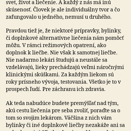
svet, život a liečenie. A každý z nás má inú
skúsenosť. Človek je ale individuálny tvor a čo
zafungovalo u jedného, nemusí u druhého.
Pravdou tiež je, že niektoré prípravky, bylinky,
či doplnkové alternatívne liečenia nám pomôcť
môžu. V rámci režimových opatrení, ako
doplnok k liečbe. Nie však k samotnej liečbe.
Nie nadarmo lekári študujú a neustále sa
vzdelávajú, lieky prechádzajú veľmi náročnými
klinickými skúškami. Za každým liekom sú
roky prísneho vývoja, testovania. Všetko je to v
prospech ľudí. Pre záchranu ich zdravia.
Ak teda nabudúce budete premýšľať nad tým,
akú cestu liečenia pre seba zvoliť, poraďte sa o
tom so svojim lekárom. Väčšina z nich vám
bylinky či iné doplnkové liečby nezakáže ani sa