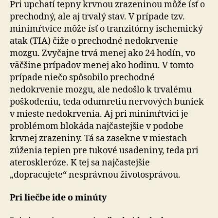
Pri upchatí tepny krvnou zrazeninou môže ísť o
prechodný, ale aj trvalý stav. V prípade tzv.
minimŕtvice môže ísť o tranzitórny ischemický
atak (TIA) čiže o prechodné nedokrvenie
mozgu. Zvyčajne trvá menej ako 24 hodín, vo
väčšine prípadov menej ako hodinu. V tomto
prípade niečo spôsobilo prechodné
nedokrvenie mozgu, ale nedošlo k trvalému
poškodeniu, teda odumretiu nervových buniek
v mieste nedokrvenia. Aj pri minimŕtvici je
problémom blokáda najčastejšie v podobe
krvnej zrazeniny. Tá sa zasekne v miestach
zúženia tepien pre tukové usadeniny, teda pri
ateroskleróze. K tej sa najčastejšie
„dopracujete“ nesprávnou životosprávou.
Pri liečbe ide o minúty