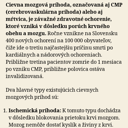
Cievna mozgová príhoda, označovaná aj CMP
(cerebrovaskulárna príhoda) alebo aj
mŕtvica, je závažné zdravotné ochorenie,
ktoré vzniká v dôsledku porúch krvného
obehu a mozgu.
Ročne vznikne na Slovensku
400 nových ochorení na 100 000 obyvateľov,
čiže ide o tretiu najčastejšiu príčinu smrti po
kardiálnych a nádorových ochoreniach.
Približne tretina pacientov zomrie do 1 mesiaca
po vzniku CMP, približne polovica ostáva
invalidizovaná.
Dva hlavné typy existujúcich cievnych
mozgových príhod sú:
Ischemická príhoda:
K tomuto typu dochádza
v dôsledku blokovania prietoku krvi mozgom.
Mozog nemôže dostať kyslík a živiny z krvi.