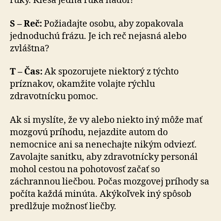
ruky. Klesá jedna ruka nadol?
S – Reč:
Požiadajte osobu, aby zopakovala
jednoduchú frázu. Je ich reč nejasná alebo
zvláštna?
T – Čas:
Ak spozorujete niektorý z týchto
príznakov, okamžite volajte rýchlu
zdravotnícku pomoc.
Ak si myslíte, že vy alebo niekto iný môže mať
mozgovú príhodu, nejazdite autom do
nemocnice ani sa nenechajte nikým odviezť.
Zavolajte sanitku, aby zdravotnícky personál
mohol cestou na pohotovosť začať so
záchrannou liečbou. Počas mozgovej príhody sa
počíta každá minúta. Akýkoľvek iný spôsob
predlžuje možnosť liečby.