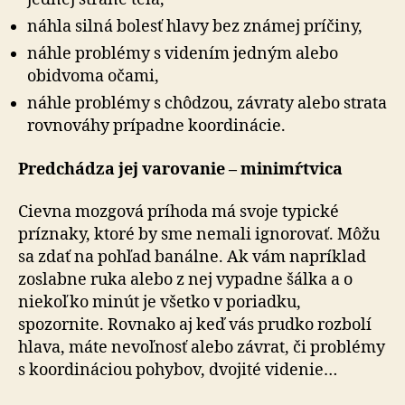
náhla silná bolesť hlavy bez známej príčiny,
náhle problémy s videním jedným alebo
obidvoma očami,
náhle problémy s chôdzou, závraty alebo strata
rovnováhy prípadne koordinácie.
Predchádza jej varovanie – minimŕtvica
Cievna mozgová príhoda má svoje typické
príznaky, ktoré by sme nemali ignorovať. Môžu
sa zdať na pohľad banálne. Ak vám napríklad
zoslabne ruka alebo z nej vypadne šálka a o
niekoľko minút je všetko v poriadku,
spozornite. Rovnako aj keď vás prudko rozbolí
hlava, máte nevoľnosť alebo závrat, či problémy
s koordináciou pohybov, dvojité videnie…