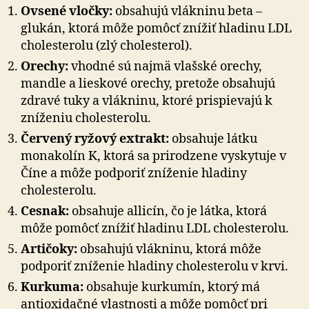
Ovsené vločky:
obsahujú vlákninu beta –
glukán, ktorá môže pomôcť znížiť hladinu LDL
cholesterolu (zlý cholesterol).
Orechy:
vhodné sú najmä vlašské orechy,
mandle a lieskové orechy, pretože obsahujú
zdravé tuky a vlákninu, ktoré prispievajú k
zníženiu cholesterolu.
Červený ryžový extrakt:
obsahuje látku
monakolín K, ktorá sa prirodzene vyskytuje v
Číne a môže podporiť zníženie hladiny
cholesterolu.
Cesnak:
obsahuje allicín, čo je látka, ktorá
môže pomôcť znížiť hladinu LDL cholesterolu.
Artičoky:
obsahujú vlákninu, ktorá môže
podporiť zníženie hladiny cholesterolu v krvi.
Kurkuma:
obsahuje kurkumín, ktorý má
antioxidačné vlastnosti a môže pomôcť pri