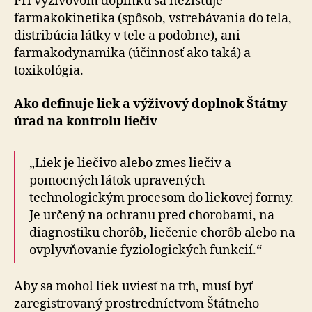
Pri výživovom doplnku sa nezisťuje
farmakokinetika (spôsob, vstrebávania do tela,
distribúcia látky v tele a podobne), ani
farmakodynamika (účinnosť ako taká) a
toxikológia.
Ako definuje liek a výživový doplnok Štátny
úrad na kontrolu liečiv
„Liek je liečivo alebo zmes liečiv a
pomocných látok upravených
technologickým procesom do liekovej formy.
Je určený na ochranu pred chorobami, na
diagnostiku chorôb, liečenie chorôb alebo na
ovplyvňovanie fyziologických funkcií.“
Aby sa mohol liek uviesť na trh, musí byť
zaregistrovaný prostredníctvom Štátneho