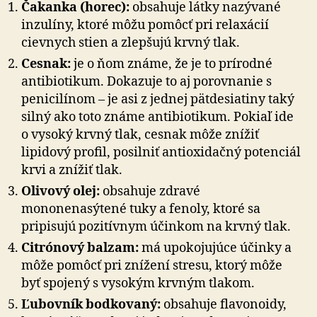
Čakanka (horec):
obsahuje látky nazývané
inzulíny, ktoré môžu pomôcť pri relaxácií
cievnych stien a zlepšujú krvný tlak.
Cesnak:
je o ňom známe, že je to prírodné
antibiotikum. Dokazuje to aj porovnanie s
penicilínom – je asi z jednej pätdesiatiny taký
silný ako toto známe antibiotikum. Pokiaľ ide
o vysoký krvný tlak, cesnak môže znížiť
lipidový profil, posilniť antioxidačný potenciál
krvi a znížiť tlak.
Olivový olej:
obsahuje zdravé
mononenasýtené tuky a fenoly, ktoré sa
pripisujú pozitívnym účinkom na krvný tlak.
Citrónový balzam:
má upokojujúce účinky a
môže pomôcť pri znížení stresu, ktorý môže
byť spojený s vysokým krvným tlakom.
Ľubovník bodkovaný:
obsahuje flavonoidy,