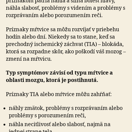
príznakom patria náhla a silná bolesť hlavy,
náhla slabosť, problémy s videním a problémy s
rozprávaním alebo porozumením reči.
Príznaky mŕtvice sa môžu rozvíjať v priebehu
hodín alebo dní. Niekedy sa to stane, keď sa
prechodný ischemický záchvat (TIA) – blokáda,
ktorá sa rozpadne skôr, ako poškodí váš mozog –
zmení na mŕtvicu.
Typ symptómov závisí od typu mŕtvice a
oblasti mozgu, ktorá je postihnutá.
Príznaky TIA alebo mŕtvice môžu zahŕňať:
náhly zmätok, problémy s rozprávaním alebo
problémy s porozumením reči,
náhla necitlivosť alebo slabosť, najmä na
jednej strane tela,