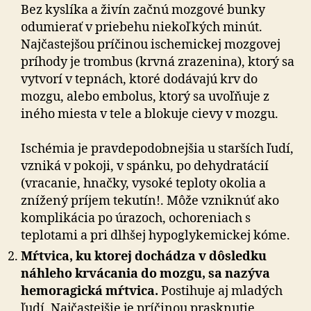
Bez kyslíka a živín začnú mozgové bunky
odumierať v priebehu niekoľkých minút.
Najčastejšou príčinou ischemickej mozgovej
príhody je trombus (krvná zrazenina), ktorý sa
vytvorí v tepnách, ktoré dodávajú krv do
mozgu, alebo embolus, ktorý sa uvoľňuje z
iného miesta v tele a blokuje cievy v mozgu.
Ischémia je pravdepodobnejšia u starších ľudí,
vzniká v pokoji, v spánku, po dehydratácií
(vracanie, hnačky, vysoké teploty okolia a
znížený príjem tekutín!. Môže vzniknúť ako
komplikácia po úrazoch, ochoreniach s
teplotami a pri dlhšej hypoglykemickej kóme.
Mŕtvica, ku ktorej dochádza v dôsledku
náhleho krvácania do mozgu, sa nazýva
hemoragická mŕtvica.
Postihuje aj mladých
ľudí. Najčastejšie je príčinou prasknutie