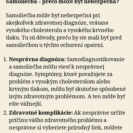
Samoliečba – prečo môže byť nebezpečná?
Samoliečba môže byť nebezpečná pri
akejkoľvek zdravotnej diagnóze, vrátane
vysokého cholesterolu a vysokého krvného
tlaku. Tu sú dôvody, prečo by ste mali byť pred
samoliečbou u týchto ochorení opatrní.
Nesprávna diagnóza:
Samodiagnostikovanie
a samoliečba môžu viesť k nesprávnej
diagnóze. Symptómy, ktoré považujete za
problém s vysokým cholesterolom alebo
krvným tlakom, môžu byť skutočne spôsobené
iným zdravotným problémom. A ten môže byť
ešte vážnejší.
Zdravotné komplikácie:
Ak nesprávne určíte
príčinu vášho zdravotného problému a
nesprávne si vyberiete prírodný liek, môžete