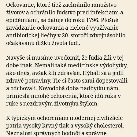
Očkovanie, ktoré tiež zachránilo množstvo
životov a ochránilo ľudstvo pred infekciami a
epidémiami, sa datuje do roku 1796. Plošné
zavádzanie očkovania a cielené využívanie
antibiotickej liečby v 20. storočí zdvojnásobilo
očakávanú dĺžku života ľudí.
Navyše si musíme uvedomiť, že ľudia žili v tej
dobe inak. Nemali také medicínske výdobytky,
ako dnes, avšak žili zdravšie. Hýbali sa a jedli
zdravé potraviny. Tie si často sami dopestovalli
a odchovali. Novodobá doba nadbytku nám
priniesla mnohé ochorenia, ktoré idú ruka v
ruke s nezdravým životným štýlom.
K typickým ochoreniam modernej civilizácie
patria vysoký krvný tlak a vysoký cholesterol.
Neznalosť správnych hodnôt a správne