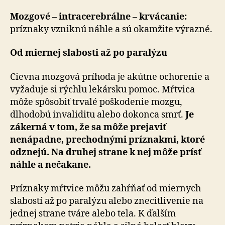
Mozgové – intracerebrálne – krvácanie:
príznaky vzniknú náhle a sú okamžite výrazné.
Od miernej slabosti až po paralýzu
Cievna mozgová príhoda je akútne ochorenie a
vyžaduje si rýchlu lekársku pomoc. Mŕtvica
môže spôsobiť trvalé poškodenie mozgu,
dlhodobú invaliditu alebo dokonca smrť.
Je
zákerná v tom, že sa môže prejaviť
nenápadne, prechodnými príznakmi, ktoré
odznejú. Na druhej strane k nej môže prísť
náhle a nečakane.
Príznaky mŕtvice môžu zahŕňať od miernych
slabostí až po paralýzu alebo znecitlivenie na
jednej strane tváre alebo tela. K ďalším