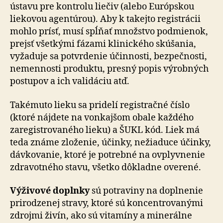
ústavu pre kontrolu liečiv (alebo Európskou
liekovou agentúrou). Aby k takejto registrácii
mohlo prísť, musí spĺňať množstvo podmienok,
prejsť všetkými fázami klinického skúšania,
vyžaduje sa potvrdenie účinnosti, bezpečnosti,
nemennosti produktu, presný popis výrobných
postupov a ich validáciu atď.
Takémuto lieku sa pridelí registračné číslo
(ktoré nájdete na vonkajšom obale každého
zaregistrovaného lieku) a ŠUKL kód. Liek má
teda známe zloženie, účinky, nežiaduce účinky,
dávkovanie, ktoré je potrebné na ovplyvnenie
zdravotného stavu, všetko dôkladne overené.
Výživové doplnky
sú potraviny na doplnenie
prirodzenej stravy, ktoré sú koncentrovanými
zdrojmi živín, ako sú vitamíny a minerálne