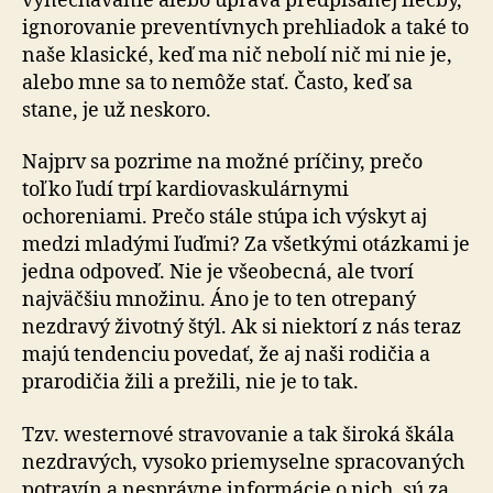
vynechávanie alebo úprava predpísanej liečby,
ignorovanie preventívnych prehliadok a také to
naše klasické, keď ma nič nebolí nič mi nie je,
alebo mne sa to nemôže stať. Často, keď sa
stane, je už neskoro.
Najprv sa pozrime na možné príčiny, prečo
toľko ľudí trpí kardiovaskulárnymi
ochoreniami. Prečo stále stúpa ich výskyt aj
medzi mladými ľuďmi? Za všetkými otázkami je
jedna odpoveď. Nie je všeobecná, ale tvorí
najväčšiu množinu. Áno je to ten otrepaný
nezdravý životný štýl. Ak si niektorí z nás teraz
majú tendenciu povedať, že aj naši rodičia a
prarodičia žili a prežili, nie je to tak.
Tzv. westernové stravovanie a tak široká škála
nezdravých, vysoko priemyselne spracovaných
potravín a nesprávne informácie o nich, sú za