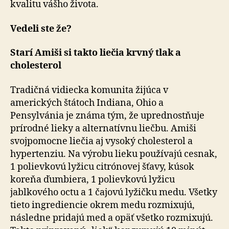
kvalitu vášho života.
Vedeli ste že?
Starí Amiši si takto liečia krvný tlak a
cholesterol
Tradičná vidiecka komunita žijúca v
amerických štátoch Indiana, Ohio a
Pensylvánia je známa tým, že uprednostňuje
prírodné lieky a alternatívnu liečbu. Amiši
svojpomocne liečia aj vysoký cholesterol a
hypertenziu. Na výrobu lieku používajú cesnak,
1 polievkovú lyžicu citrónovej šťavy, kúsok
koreňa ďumbiera, 1 polievkovú lyžicu
jablkového octu a 1 čajovú lyžičku medu. Všetky
tieto ingrediencie okrem medu rozmixujú,
následne pridajú med a opäť všetko rozmixujú.