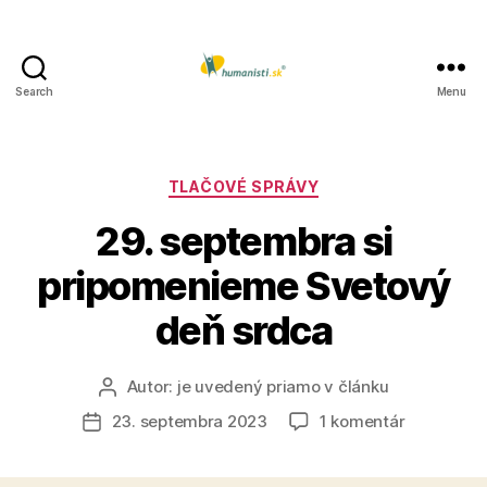
Search
Menu
Humanisti.sk
Kategórie
TLAČOVÉ SPRÁVY
29. septembra si
pripomenieme Svetový
deň srdca
Autor:
je uvedený priamo v článku
Autor
článku
na
23. septembra 2023
1 komentár
Dátum
29.
článku
septembr