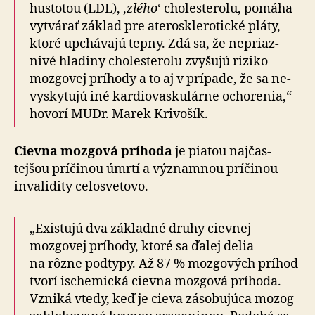
hustotou (LDL), ‚
zlého
‘ cholesterolu, pomáha
vytvárať základ pre ate­ro­skle­ro­tické pláty,
ktoré upchá­vajú tepny. Zdá sa, že ne­priaz­
nivé hladiny cholesterolu zvyšujú riziko
mozgovej príhody a to aj v prí­pade, že sa ne­
vy­sky­tujú iné kar­dio­vas­ku­lárne ocho­renia,“
hovorí MUDr. Marek Krivošík.
Cievna mozgová príhoda
je piatou naj­čas­
tejšou príčinou úmrtí a významnou prí­či­nou
inva­li­dity celo­sve­tovo.
„Existujú dva základné druhy cievnej
mozgovej príhody, ktoré sa ďalej delia
na rôzne pod­typy. Až 87 % moz­go­vých príhod
tvorí ische­mická cievna moz­gová príhoda.
Vzniká vtedy, keď je cieva záso­bu­júca mozog