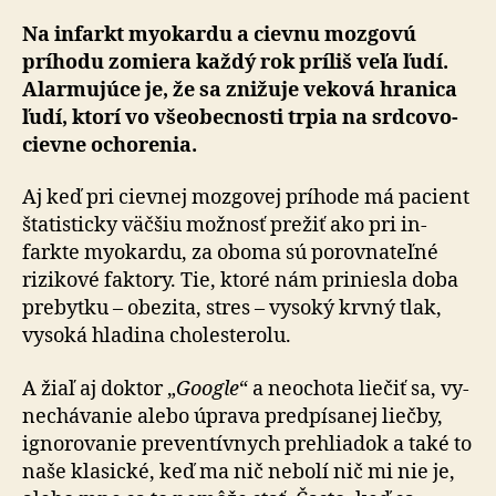
Na infarkt myokardu a cievnu mozgovú
príhodu zomiera každý rok príliš veľa ľudí.
Alar­mu­júce je, že sa znižuje veková hranica
ľudí, ktorí vo vše­o­bec­nosti trpia na srdco­vo­
cievne ocho­renia.
Aj keď pri cievnej mozgovej príhode má pacient
šta­tis­ticky väčšiu možnosť prežiť ako pri in­
farkte myo­kardu, za oboma sú po­rov­na­teľné
rizikové faktory. Tie, ktoré nám pri­niesla doba
pre­bytku – obe­zita, stres – vy­soký krvný tlak,
vy­soká hla­dina cholesterolu.
A žiaľ aj doktor „
Google
“ a neo­chota liečiť sa, vy­
ne­chá­vanie alebo úprava pred­pí­sanej liečby,
igno­ro­vanie pre­ven­tív­nych prehliadok a také to
naše klasické, keď ma nič nebolí nič mi nie je,