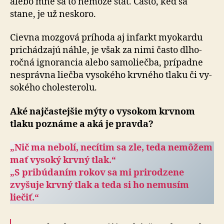
alebo mne sa to ne­môže stať. Často, keď sa
stane, je už neskoro.
Cievna mozgová príhoda aj infarkt myokardu
prichádzajú náhle, je však za nimi často dlho­
ročná igno­rancia alebo samo­liečba, prípadne
nesprávna liečba vy­so­kého krvného tlaku či vy­
so­kého cholesterolu.
Aké najčastejšie mýty o vy­so­kom krvnom
tlaku poznáme a aká je pravda?
„Nič ma nebolí, necítim sa zle, teda nemôžem
mať vysoký krvný tlak.“
„S pribúdaním rokov sa mi prirodzene
zvyšuje krvný tlak a teda si ho nemusím
liečiť.“