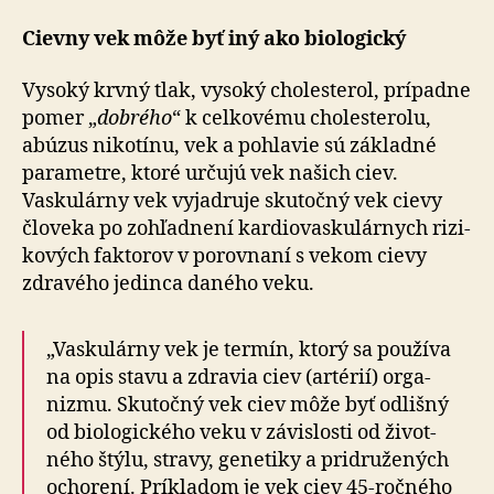
Cievny vek môže byť iný ako biologický
Vysoký krvný tlak, vysoký cholesterol, prípadne
pomer „
dobrého
“ k cel­ko­vému cholesterolu,
abúzus nikotínu, vek a pohlavie sú základné
para­metre, ktoré určujú vek našich ciev.
Vaskulárny vek vyjadruje sku­točný vek cievy
človeka po zo­hľad­není kar­dio­vas­ku­lár­nych rizi­
kových faktorov v po­rov­naní s vekom cievy
zdravého jedinca daného veku.
„Vaskulárny vek je termín, ktorý sa používa
na opis stavu a zdravia ciev (artérií) orga­
nizmu. Sku­točný vek ciev môže byť odlišný
od bio­lo­gic­kého veku v zá­vis­losti od ži­vot­
ného štýlu, stravy, ge­ne­tiky a pri­dru­že­ných
ocho­rení. Príkladom je vek ciev 45-roč­ného