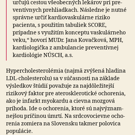
určujú cestou vše­o­bec­ných lekárov pri pre­
ven­tív­nych prehliadkach. Následne je nutné
správne určiť kar­dio­vas­ku­lár­ne riziko
pacienta, s pou­žitím tabuliek SCORE,
prípadne s vyu­žitím konceptu vas­ku­lár­neho
veku,“ hovorí MUDr. Jana Kovačková, MPH,
kardio­lo­gička z ambu­lancie pre­ven­tívnej
kar­dio­lógie NÚSCH, a.s.
Hypercholesterolémia (najmä zvýšená hladina
LDL-cholesterolu) sa v sú­čas­nosti na základe
výsledkov štúdií považuje za naj­dô­le­ži­tejší
rizikový faktor pre ate­ro­skle­ro­tické ocho­renia,
ako je infarkt myo­kardu a cievna mozgová
príhoda. Ide o ocho­renia, ktoré sú naj­význam­
nejšou príčinou úmrtí. Na srdco­vo­cievne ocho­
renia zomiera na Slo­ven­sku takmer polo­vica
populácie.