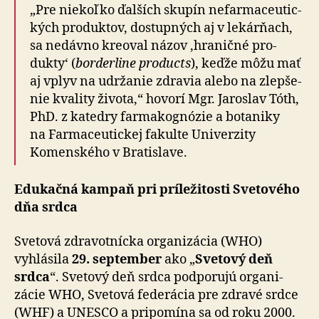
„Pre niekoľko ďalších skupín ne­far­ma­ce­u­tic­
kých pro­duktov, dostupných aj v le­kár­ňach,
sa nedávno kreoval názov ‚hraničné pro­
dukty‘ (
borderline products
), keďže môžu mať
aj vplyv na udr­žanie zdravia alebo na zlep­še­
nie kva­lity života,“ hovorí Mgr. Jaroslav Tóth,
PhD. z katedry far­ma­kognózie a bo­ta­niky
na Farma­ce­u­tickej fakulte Uni­verzity
Komenského v Bra­tis­lave.
Edukačná kampaň pri prí­le­ži­tosti Sve­to­vého
dňa srdca
Svetová zdravotnícka organizácia (WHO)
vyhlásila
29. sep­tem­ber
ako „
Svetový deň
srdca
“. Svetový deň srdca pod­po­rujú orga­ni­
zácie WHO, Sve­tová fede­rácia pre zdravé srdce
(WHF) a UNESCO a pri­po­mína sa od roku 2000.