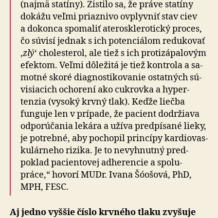
(najmä statíny). Zistilo sa, že práve statíny
dokážu veľmi priaznivo ovplyvniť stav ciev
a do­konca spo­maliť ate­ro­skle­ro­tický proces,
čo súvisí jednak s ich poten­ciálom re­du­kovať
‚
zlý
‘ cholesterol, ale tiež s ich proti­zá­pa­lovým
efektom. Veľmi dôležitá je tiež kontrola a sa­
motné skoré diag­nos­ti­ko­vanie ostatných sú­
vi­siacich ocho­rení ako cukrovka a hyper­
tenzia (vysoký krvný tlak). Keďže liečba
funguje len v prípade, že pacient dodržiava
od­po­rú­čania lekára a užíva pred­pí­sané lieky,
je potrebné, aby pochopil princípy kar­dio­vas­
ku­lár­neho rizika. Je to nevyhnutný pred­
poklad pacientovej ad­he­rencie a spolu­
práce,“ hovorí MUDr. Ivana Šóošová, PhD,
MPH, FESC.
Aj jedno vyššie číslo krvného tlaku zvyšuje