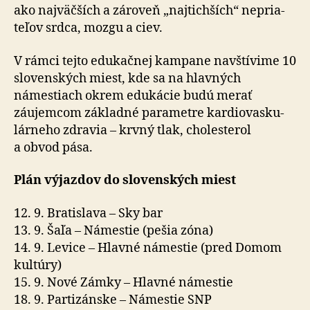
ako naj­väčších a zá­ro­veň „naj­tichších“ ne­pria­
teľov srdca, mozgu a ciev.
V rámci tejto edukačnej kampane navštívime 10
slo­ven­ských miest, kde sa na hlav­ných
námestiach okrem edukácie budú merať
záujemcom základné para­metre kar­dio­vas­ku­
lár­neho zdravia – krvný tlak, cholesterol
a obvod pása.
Plán výjazdov do slo­ven­ských miest
12. 9. Bratislava – Sky bar
13. 9. Šaľa – Námestie (pešia zóna)
14. 9. Levice – Hlavné námestie (pred Domom
kultúry)
15. 9. Nové Zámky – Hlavné námestie
18. 9. Partizánske – Námestie SNP