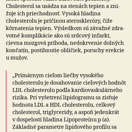
Cholesterol sa usádza na stenách tepien a zni­
žuje ich prie­chod­nosť. Vysoká hladina
cholesterolu je príčinou ate­ro­skle­rózy, čiže
kôrna­tenia tepien. Výsledkom sú závažné zdra­
votné kom­pli­kácie ako sú srdcový infarkt,
cievna mozgová príhoda, nedo­krvenie dolných
kon­čatín, postihnutie obličiek, poruchy erekcie
u mužov.
„Primárnym cieľom liečby vysokého
cholesterolu je do­sa­ho­vanie cie­ľo­vých hodnôt
LDL cholesterolu podľa kar­dio­vas­ku­lár­neho
rizika. Pri vy­šetrení lipi­do­gramu sa zisťuje
hod­nota LDL a HDL cholesterolu, cel­kový
cholesterol, tri­gly­ce­ridy, a aspoň jeden­krát
v dospelosti hla­dina Lipoproteínu p (a).
Základné para­metre lipi­do­vého profilu sa