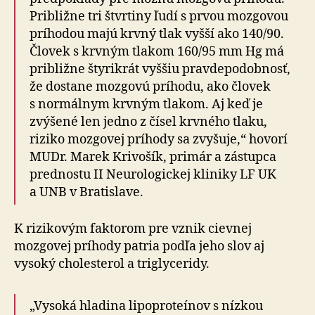
Približne tri štvrtiny ľudí s prvou mozgovou
príhodou majú krvný tlak vyšší ako 140/90.
Človek s krvným tlakom 160/95 mm Hg má
približne štyri­krát vyššiu prav­de­po­dob­nosť,
že dostane moz­govú príhodu, ako človek
s nor­mál­nym krvným tlakom. Aj keď je
zvýšené len jedno z čísel krvného tlaku,
riziko mozgovej príhody sa zvyšuje,“ hovorí
MUDr. Marek Krivošík, primár a zástupca
pred­nostu II Neu­ro­lo­gickej kliniky LF UK
a UNB v Bratislave.
K rizikovým faktorom pre vznik cievnej
mozgovej príhody patria podľa jeho slov aj
vysoký cholesterol a tri­gly­ce­ridy.
„Vysoká hladina lipoproteínov s nízkou