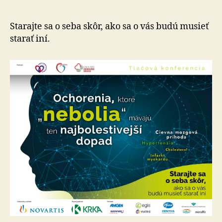
nebolia,
mávajú
ten
Starajte sa o seba skôr, ako sa o vás budú musieť
najbolestiv
starať iní.
dopad