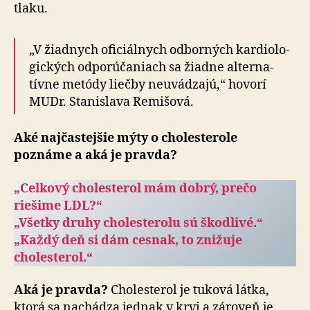
tlaku.
„V žiadnych oficiálnych odborných kardio­lo­
gických od­po­rú­ča­niach sa žiadne alter­na­
tívne metódy liečby neu­vá­dzajú,“ hovorí
MUDr. Stanislava Remišová.
Aké najčastejšie mýty o choleste­role
poznáme a aká je pravda?
„Celkový cholesterol mám dobrý, prečo
riešime LDL?“
„Všetky druhy cholesterolu sú škodlivé.“
„Každý deň si dám cesnak, to znižuje
cholesterol.“
Aká je pravda?
Cholesterol je tuková látka,
ktorá sa nachádza jednak v krvi a zá­ro­veň je