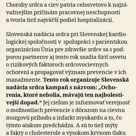
Choroby srdca a ciev patria celo­sve­tovo k naj­zá­
važ­nejším príčinám pra­covnej ne­schop­nosti
a tvoria tiež naj­väčší podiel hospi­ta­li­zácií.
Slovenská nadácia srdca pri Slo­ven­skej kar­dio­
lo­gickej spo­loč­nosti v spo­lu­práci s pa­cien­tskou
orga­ni­zá­ciou Únia pre zdravšie srdce sa s pod­
po­rou partnerov aj tento rok snažia šíriť osvetu
o ri­zi­ko­vých faktoroch srdco­vo­ciev­nych
ochorení a pro­pa­govať význam pre­vencie v ich
manaž­mente.
Tento rok orga­ni­zuje Slovenská
nadácia srdca kampaň s názvom: „Ocho­
renia, ktoré nebolia, mávajú ten naj­bo­les­ti­
vejší dopad.“
Jej cieľom je infor­movať verejnosť
o mož­nostiach pre­vencie s dô­razom na cievnu
moz­govú príhodu a infarkt myo­kardu a to, čo
týmto atakom pred­chá­dza. A sú to tiež mýty
a fakty o cholesterole a vy­so­kom krvnom tlaku