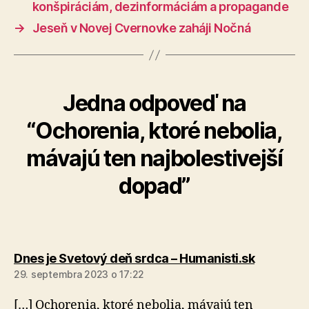
konšpiráciám, dezinformáciám a propagande
→
Jeseň v Novej Cvernovke zaháji Nočná
Jedna odpoveď na
“Ochorenia, ktoré nebolia,
mávajú ten najbolestivejší
dopad”
hovorí:
Dnes je Svetový deň srdca – Humanisti.sk
29. septembra 2023 o 17:22
[…] Ochorenia, ktoré nebolia, mávajú ten