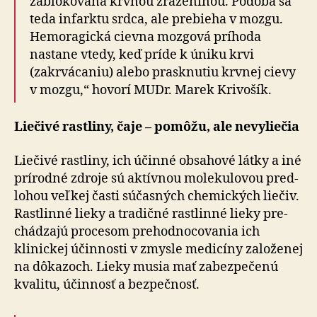
zablo­ko­vaná krvnou zra­ze­ni­nou. Podobá sa
teda infarktu srdca, ale pre­bieha v mozgu.
Hemo­ra­gická cievna moz­gová prí­hoda
nastane vtedy, keď príde k úniku krvi
(zakrvá­caniu) alebo prasknutiu krvnej cievy
v mozgu,“ hovorí MUDr. Marek Krivošík.
Liečivé rastliny, čaje – pomôžu, ale ne­vy­liečia
Liečivé rastliny, ich účinné obsahové látky a iné
prí­rodné zdroje sú aktívnou mole­ku­lo­vou pred­
lo­hou veľkej časti sú­čas­ných chemických liečiv.
Rastlinné lieky a tra­dičné rastlinné lieky pre­
chá­dzajú procesom pre­hod­no­co­vania ich
klinickej účinnosti v zmysle medicíny za­lo­že­nej
na dô­ka­zoch. Lieky musia mať za­bez­pe­čenú
kva­litu, účin­nosť a bez­peč­nosť.