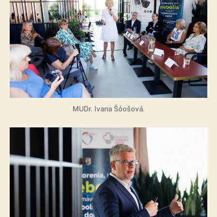
MUDr. Ivana Šóošová.