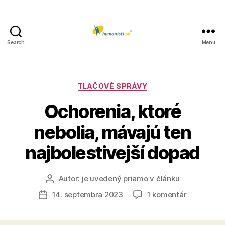
Search
Menu
Humanisti.sk
Kategórie
TLAČOVÉ SPRÁVY
Ochorenia, ktoré
nebolia, mávajú ten
najbolestivejší dopad
Autor:
je uvedený priamo v článku
Autor
článku
na
14. septembra 2023
1 komentár
Dátum
Ochorenia,
článku
ktoré