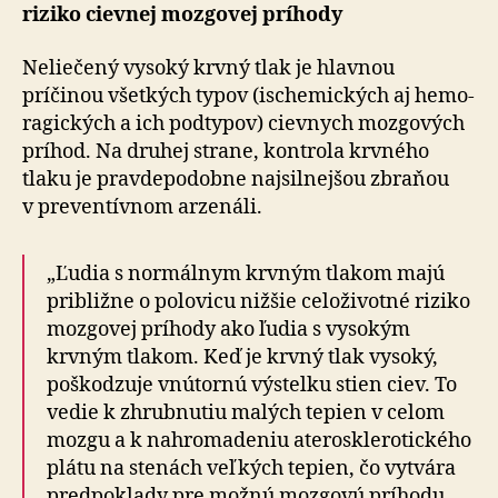
riziko cievnej mozgovej príhody
Neliečený vysoký krvný tlak je hlavnou
príčinou všetkých typov (ische­mických aj hemo­
ra­gických a ich pod­typov) cievnych mozgových
príhod. Na druhej strane, kontrola krvného
tlaku je pravde­po­dobne naj­sil­nejšou zbraňou
v pre­ven­tívnom arze­náli.
„Ľudia s normálnym krvným tlakom majú
približne o po­lo­vicu nižšie celo­ži­votné riziko
moz­go­vej prí­hody ako ľudia s vy­so­kým
krvným tlakom. Keď je krvný tlak vysoký,
poškodzuje vnútornú výstelku stien ciev. To
vedie k zhrub­nutiu malých tepien v celom
mozgu a k na­hro­ma­deniu ate­ro­skle­ro­tic­kého
plátu na stenách veľkých tepien, čo vytvára
pred­po­klady pre možnú mozgovú príhodu.