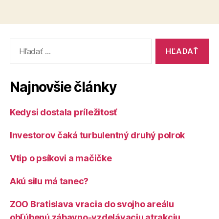
Vyhľadať:
Najnovšie články
Kedysi dostala príležitosť
Investorov čaká turbulentný druhý polrok
Vtip o psíkovi a mačičke
Akú silu má tanec?
ZOO Bratislava vracia do svojho areálu
obľúbenú zábavno-vzdelávaciu atrakciu