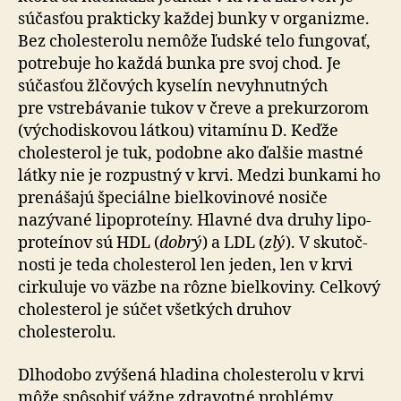
súčasťou prakticky každej bunky v orga­nizme.
Bez cho­leste­rolu nemôže ľudské telo fungovať,
potre­buje ho každá bunka pre svoj chod. Je
súčasťou žlčových kyselín ne­vyhnut­ných
pre vstre­bá­vanie tukov v čreve a pre­kur­zo­rom
(vý­cho­dis­kovou látkou) vita­mínu D. Keďže
cholesterol je tuk, podobne ako ďalšie mastné
látky nie je roz­pustný v krvi. Medzi bunkami ho
pre­ná­šajú špe­ciálne biel­ko­vi­nové nosiče
nazývané lipo­pro­teíny. Hlavné dva druhy lipo­
pro­teínov sú HDL (
dobrý
) a LDL (
zlý
). V sku­toč­
nosti je teda cholesterol len jeden, len v krvi
cirkuluje vo väzbe na rôzne biel­ko­viny. Cel­kový
cholesterol je súčet všetkých druhov
cholesterolu.
Dlhodobo zvýšená hladina cholesterolu v krvi
môže spô­so­biť vážne zdra­votné problémy.