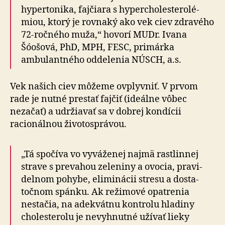
hyper­to­nika, fajčiara s hyper­cho­les­te­ro­lé­
miou, ktorý je rovnaký ako vek ciev zdravého
72-ročného muža,“ hovorí MUDr. Ivana
Šóošová, PhD, MPH, FESC, primárka
ambulantného oddelenia NÚSCH, a.s.
Vek našich ciev môžeme ovplyvniť. V prvom
rade je nutné prestať fajčiť (ideálne vôbec
nezačať) a udržiavať sa v dobrej kondícii
racionálnou živo­to­správou.
„Tá spočíva vo vyváženej najmä rastlinnej
strave s pre­vahou zeleniny a ovocia, pra­vi­
del­nom pohybe, eli­mi­nácii stresu a dosta­
točnom spánku. Ak režimové opatrenia
nestačia, na adek­vátnu kontrolu hladiny
cholesterolu je ne­vyhnut­né užívať lieky