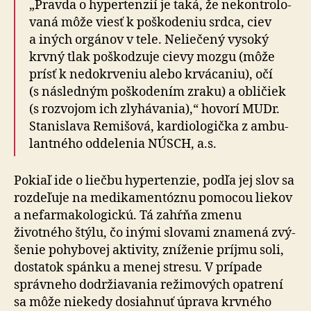
„Pravda o hypertenzií je taká, že ne­kontro­lo­
vaná môže viesť k poško­deniu srdca, ciev
a iných orgánov v tele. Ne­lie­čený vysoký
krvný tlak poško­dzuje cievy mozgu (môže
prísť k ne­do­krveniu alebo krvá­caniu), očí
(s následným poško­dením zraku) a obličiek
(s roz­vojom ich zly­há­vania),“ hovorí MUDr.
Stanislava Remišová, kardio­lo­gička z ambu­
lantného odde­lenia NÚSCH, a.s.
Pokiaľ ide o liečbu hypertenzie, podľa jej slov sa
roz­de­ľuje na me­di­ka­men­tóznu pomocou liekov
a ne­far­ma­ko­lo­gickú. Tá zahŕňa zmenu
životného štýlu, čo inými slovami zna­mená zvý­
šenie po­hy­bovej aktivity, zníženie príjmu soli,
dostatok spánku a menej stresu. V prí­pade
správneho dodržiavania režimových opatrení
sa môže niekedy dosiahnuť úprava krvného