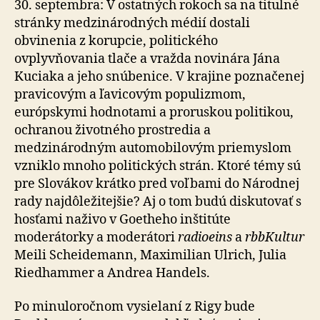
30. septembra: V ostatných rokoch sa na titulné
stránky medzinárodných médií dostali
obvinenia z korupcie, politického
ovplyvňovania tlače a vražda novinára Jána
Kuciaka a jeho snúbenice. V krajine poznačenej
pravicovým a ľavicovým populizmom,
európskymi hodnotami a proruskou politikou,
ochranou životného prostredia a
medzinárodným automobilovým priemyslom
vzniklo mnoho politických strán. Ktoré témy sú
pre Slovákov krátko pred voľbami do Národnej
rady najdôležitejšie? Aj o tom budú diskutovať s
hosťami naživo v Goetheho inštitúte
moderátorky a moderátori
radioeins
a
rbbKultur
Meili Scheidemann, Maximilian Ulrich, Julia
Riedhammer a Andrea Handels.
Po minuloročnom vysielaní z Rigy bude