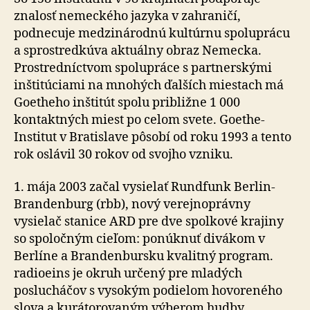
znalosť nemeckého jazyka v zahraničí,
podnecuje medzinárodnú kultúrnu spoluprácu
a sprostredkúva aktuálny obraz Nemecka.
Prostredníctvom spolupráce s partnerskými
inštitúciami na mnohých ďalších miestach má
Goetheho inštitút spolu približne 1 000
kontaktných miest po celom svete. Goethe-
Institut v Bratislave pôsobí od roku 1993 a tento
rok oslávil 30 rokov od svojho vzniku.
1. mája 2003 začal vysielať Rundfunk Berlin-
Brandenburg (rbb), nový verejnoprávny
vysielač stanice ARD pre dve spolkové krajiny
so spoločným cieľom: ponúknuť divákom v
Berlíne a Brandenbursku kvalitný program.
radioeins je okruh určený pre mladých
poslucháčov s vysokým podielom hovoreného
slova a kurátorovaným výberom hudby.