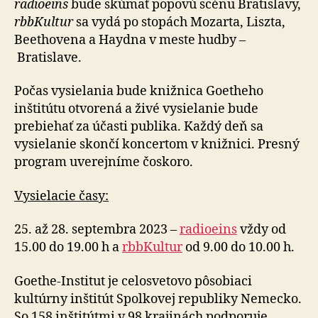
radioeins
bude skúmať popovú scénu Bratislavy,
rbbKultur
sa vydá po stopách Mozarta, Liszta,
Beethovena a Haydna v meste hudby –
Bratislave.
Počas vysielania bude knižnica Goetheho
inštitútu otvorená a živé vysielanie bude
prebiehať za účasti publika. Každý deň sa
vysielanie skončí koncertom v knižnici. Presný
program uverejníme čoskoro.
Vysielacie časy:
25. až 28. septembra 2023 –
radioeins
vždy od
15.00 do 19.00 h a
rbbKultur
od 9.00 do 10.00 h.
Goethe-Institut je celosvetovo pôsobiaci
kultúrny inštitút Spolkovej republiky Nemecko.
So 158 inštitútmi v 98 krajinách podporuje