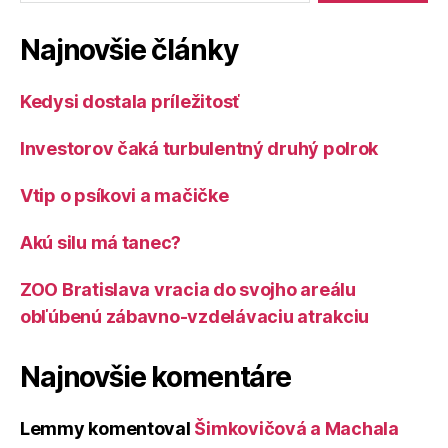
Najnovšie články
Kedysi dostala príležitosť
Investorov čaká turbulentný druhý polrok
Vtip o psíkovi a mačičke
Akú silu má tanec?
ZOO Bratislava vracia do svojho areálu
obľúbenú zábavno-vzdelávaciu atrakciu
Najnovšie komentáre
Lemmy
komentoval
Šimkovičová a Machala