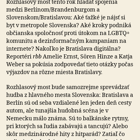
Rozhlasový most tento rok hľadať spojenia
medzi Berlínom/Brandenburgom a
Slovenskom/Bratislavou: Aké ťažké je nájsť si
byt v metropole Slovenska? Aké kroky podniká
občianska spoločnosť proti útokom na LGBTQ+
komunitu a dezinformačným kampaniam na
internete? Nakoľko je Bratislava digitálna?
Reportéri
rbb
Amelie Ernst, Sören Hinze a Katja
Weber sa pokúsia zodpovedať tieto otázky počas
výjazdov na rôzne miesta Bratislavy.
Rozhlasový most bude samozrejme sprevádzať
hudba z hlavného mesta Slovenska: Bratislava a
Berlín sú od seba vzdialené len jeden deň cesty
autom, ale tunajšia hudobná scéna je v
Nemecku málo známa. Sú to balkánske rytmy,
pri ktorých sa ľudia zabávajú a tancujú? Alebo
skôr medzinárodné hity z hitparád? Zatiaľ čo