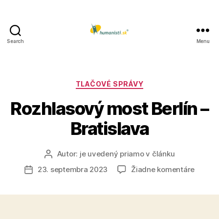
Search
Menu
Humanisti.sk
Kategórie
TLAČOVÉ SPRÁVY
Rozhlasový most Berlín –
Bratislava
Autor:
je uvedený priamo v článku
Autor
článku
na
23. septembra 2023
Žiadne komentáre
Dátum
Rozhla
článku
most
Berlín
–