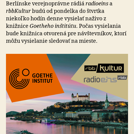
Bratisl
Berlínske verejnoprávne rádiá
radioeins
a
rbbKultur
budú od pondelka do štvrtka
niekoľko hodín denne vysielať naživo z
knižnice
Goetheho inštitútu
. Počas vysielania
bude knižnica otvorená pre návštevníkov, ktorí
môžu vysielanie sledovať na mieste.