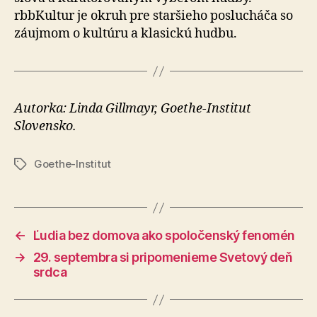
rbbKultur je okruh pre staršieho poslucháča so
záujmom o kultúru a klasickú hudbu.
Autorka: Linda Gillmayr, Goethe-Institut
Slovensko.
Goethe-Institut
Značky
←
Ľudia bez domova ako spoločenský fenomén
→
29. septembra si pripomenieme Svetový deň
srdca