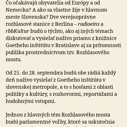
Čo očakávajú obyvatelia od Európy a od
Nemecka? A ako sa vlastne žije v hlavnom
meste Slovenska? Dve verejnoprávne
rozhlasové stanice z Berlína –
radioeins
a
rbbKultur
budú o týchto, ako aj iných témach
diskutovať a vysielať naživo priamo z knižnice
Goetheho inštitútu v Bratislave aj za prítomnosti
publika prostredníctvom tzv. Rozhlasového
mostu.
Od 25. do 28. septembra budú obe rádiá každý
deň naživo vysielať z Goetheho inštitútu v
slovenskej metropole, a to s hosťami z oblasti
politiky a kultúry, s rozhovormi, reportážami a
hudobnými vstupmi.
Jednou z hlavných tém Rozhlasového mosta
budú parlamentné voľby, ktoré sa uskutočnia