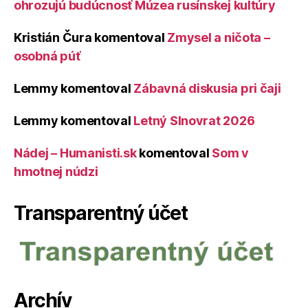
ohrozujú budúcnosť Múzea rusínskej kultúry
Kristián Čura
komentoval
Zmysel a ničota –
osobná púť
Lemmy
komentoval
Zábavná diskusia pri čaji
Lemmy
komentoval
Letný Slnovrat 2026
Nádej – Humanisti.sk
komentoval
Som v
hmotnej núdzi
Transparentný účet
Archív