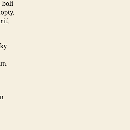
 boli
lopty,
iť,
uky
ým.
en