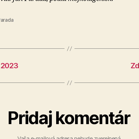
Parada
 2023
Zd
Pridaj komentár
Vaša e-mailová adresa nebude zverejnená.