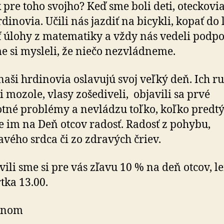
 pre toho svojho? Keď sme boli deti, oteckovia
dinovia. Učili nás jazdiť na bicykli, kopať do 
ť úlohy z matematiky a vždy nás vedeli podpor
e si mysleli, že niečo nezvládneme.
naši hrdinovia oslavujú svoj veľký deň. Ich r
i mozole, vlasy zošediveli, objavili sa prvé
tné problémy a nevládzu toľko, koľko predt
e im na Deň otcov radosť. Radosť z pohybu,
avého srdca či zo zdravých čriev.
vili sme si pre vás zľavu 10 % na deň otcov, l
rtka 13.00.
ónom