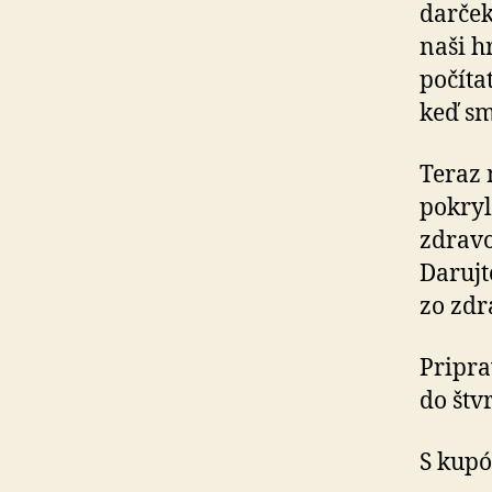
darček
naši hr
počíta
keď sm
Teraz 
pokryl
zdravo
Darujt
zo zdr
Pripra
do štv
S kup