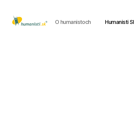
O humanistoch
Humanisti S
Humanisti.sk