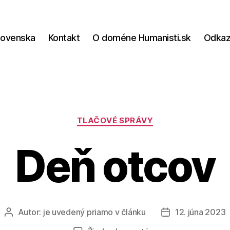
lovenska
Kontakt
O doméne Humanisti.sk
Odka
Kategórie
TLAČOVÉ SPRÁVY
Deň otcov
Autor:
je uvedený priamo v článku
12. júna 2023
Autor
Dátum
článku
článku