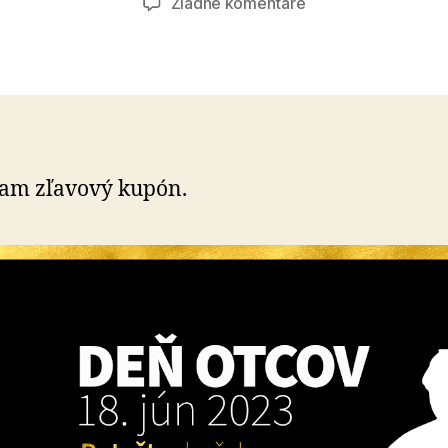
na
Žiadne komentáre
Deň
otcov
am zľavový kupón.