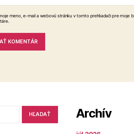
 moje meno, e-mail a webovú stránku v tomto prehliadači pre moje 
áre.
Archív