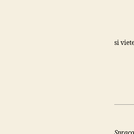
si vie
Spraco