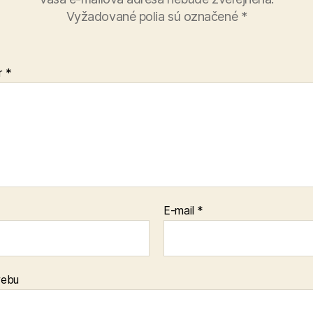
Vyžadované polia sú označené
*
r
*
E-mail
*
webu