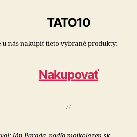
TATO10
te u nás nakúpiť tieto vybrané produkty:
Nakupovať
val: Ján Parada, podľa mojkolagen.sk.