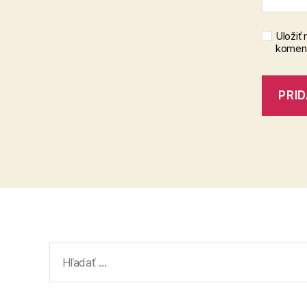
Uložiť
koment
Vyhľadať: