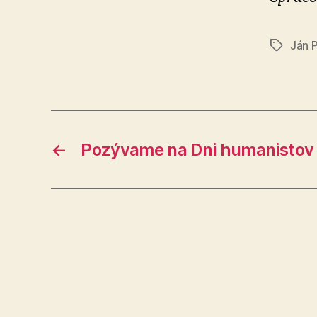
Ján 
Značky
←
Pozývame na Dni humanistov