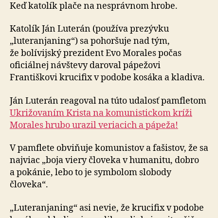
katolíka
Keď katolík plače na nesprávnom hrobe.
Katolík Ján Luterán (používa prezývku
„luteranjaning“) sa pohoršuje nad tým,
že bolívijský prezident Evo Morales počas
oficiálnej návštevy daroval pápežovi
Františkovi krucifix v podobe kosáka a kladiva.
Ján Luterán reagoval na túto udalosť pamfletom
Ukrižovaním Krista na komunistickom kríži
Morales hrubo urazil veriacich a pápeža!
V pamflete obviňuje komunistov a fašistov, že sa
najviac „boja viery človeka v humanitu, dobro
a pokánie, lebo to je symbolom slobody
človeka“.
„Luteranjaning“ asi nevie, že krucifix v podobe