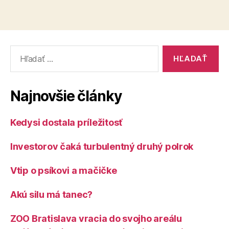
Vyhľadať:
Najnovšie články
Kedysi dostala príležitosť
Investorov čaká turbulentný druhý polrok
Vtip o psíkovi a mačičke
Akú silu má tanec?
ZOO Bratislava vracia do svojho areálu