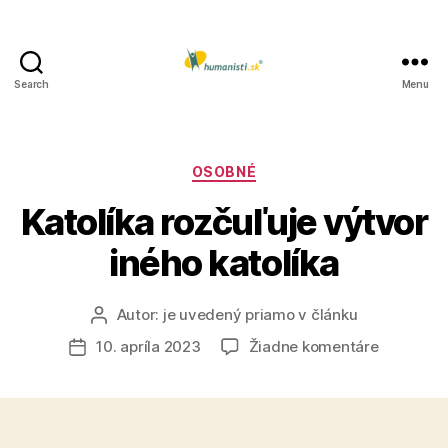
Search
Menu
Humanisti.sk
Kategórie
OSOBNÉ
Katolíka rozčuľuje výtvor
iného katolíka
Autor:
je uvedený priamo v článku
Autor
článku
na
10. apríla 2023
Žiadne komentáre
Dátum
Katolíka
článku
rozčuľuje
výtvor
iného