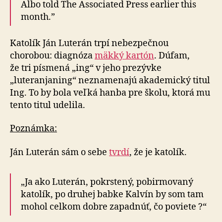
Albo told The Associated Press earlier this
month.”
Katolík Ján Luterán trpí nebezpečnou
chorobou: diagnóza
mäkký kartón
. Dúfam,
že tri písmená „ing“ v jeho prezývke
„luteranjaning“ neznamenajú akademický titul
Ing. To by bola veľká hanba pre školu, ktorá mu
tento titul udelila.
Poznámka:
Ján Luterán sám o sebe
tvrdí
, že je katolík.
„Ja ako Luterán, pokrstený, pobirmovaný
katolík, po druhej babke Kalvín by som tam
mohol celkom dobre zapadnúť, čo poviete ?“