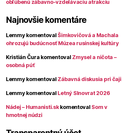
obľúbenú zábavno-vzdelávaciu atrakciu
Najnovšie komentáre
Lemmy
komentoval
Šimkovičová a Machala
ohrozujú budúcnosť Múzea rusínskej kultúry
Kristián Čura
komentoval
Zmysel a ničota –
osobná púť
Lemmy
komentoval
Zábavná diskusia pri čaji
Lemmy
komentoval
Letný Slnovrat 2026
Nádej – Humanisti.sk
komentoval
Som v
hmotnej núdzi