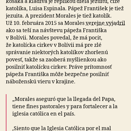
kosáka a kladiva je replikou diela jezuitu, čiže
katolíka, Luisa Espinala. Pápež František je tiež
jezuita. A prezident Morales je tiež katolík.
Už 10. februára 2015 sa Morales
verejne vyjadril
ako sa teší na návštevu pápeža Františka
v Bolívii. Morales povedal, že má pocit,
že katolícka cirkev v Bolívii má pre zlé
správanie niektorých katolíkov zhoršenú
povesť, takže sa zaoberá myšlienkou ako
posilniť katolícku cirkev. Práve prítomnosť
pápeža Františka môže bezpečne posilniť
náboženskú vieru v krajine.
„Morales aseguró que la llegada del Papa,
tiene fines pastorales y para fortalecer a la
iglesia católica en el país.
‚Siento que la Iglesia Católica por el mal