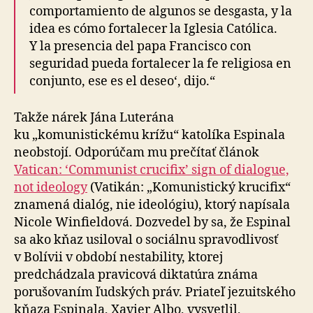
comportamiento de algunos se desgasta, y la
idea es cómo fortalecer la Iglesia Católica.
Y la presencia del papa Francisco con
seguridad pueda fortalecer la fe religiosa en
conjunto, ese es el deseo‘, dijo.“
Takže nárek Jána Luterána
ku „komunistickému krížu“ katolíka Espinala
neobstojí. Odporúčam mu prečítať článok
Vatican: ‘Communist crucifix’ sign of dialogue,
not ideology
(Vatikán: „Komunistický krucifix“
znamená dialóg, nie ideológiu), ktorý napísala
Nicole Winfieldová. Dozvedel by sa, že Espinal
sa ako kňaz usiloval o sociálnu spravodlivosť
v Bolívii v období nestability, ktorej
predchádzala pravicová diktatúra známa
porušovaním ľudských práv. Priateľ jezuitského
kňaza Espinala, Xavier Albo, vysvetlil,