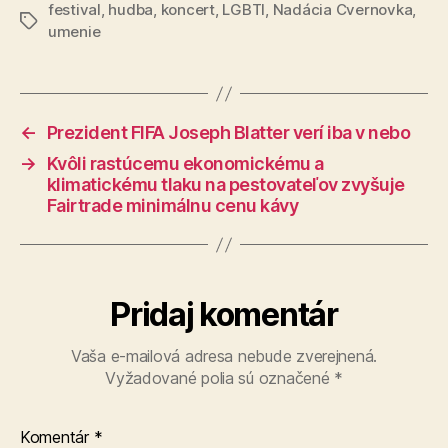
festival
,
hudba
,
koncert
,
LGBTI
,
Nadácia Cvernovka
,
Značky
umenie
←
Prezident FIFA Joseph Blatter verí iba v nebo
→
Kvôli rastúcemu ekonomickému a
klimatickému tlaku na pestovateľov zvyšuje
Fairtrade minimálnu cenu kávy
Pridaj komentár
Vaša e-mailová adresa nebude zverejnená.
Vyžadované polia sú označené
*
Komentár
*