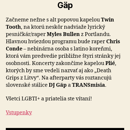
Gäp
Začneme nežne s alt popovou kapelou
Twin
Tooth
, na ktorú neskôr nadviaže lyrický
pesničkár/raper
Myles Bullen
z Portlandu.
Hlavnou hviezdou programu bude raper
Chris
Conde
– nebinárna osoba s latino koreňmi,
ktorá vám predvedie približne štyri stránky jej
osobnosti. Koncerty zakončíme kapelou
Plié
,
ktorých by sme vedeli nazvať aj ako „Death
Grips z Litvy“. Na afterparty vás roztancujú
slovenské stálice
DJ Gäp
a
TRANSmisia
.
Všetci LGBTI+ a priatelia ste vítaní!
Vstupenky