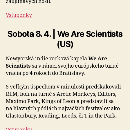
zaujímavých hostí.
Vstupenky
Sobota 8. 4. | We Are Scientists
(US)
Newyorská indie rocková kapela
We Are
Scientists
sa v rámci svojho európskeho turné
vracia po 4 rokoch do Bratislavy.
S veľkým úspechom v minulosti predskakovali
REM, boli na turné s Arctic Monkeys, Editors,
Maximo Park, Kings of Leon a predstavili sa
na hlavných pódiách najväčších festivalov ako
Glastonbury, Reading, Leeds, či T in the Park.
Vstupenky