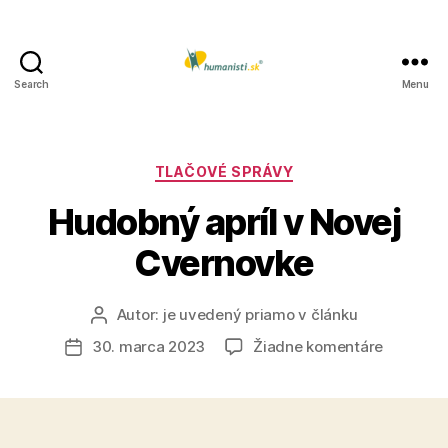
Search
Menu
Humanisti.sk
Kategórie
TLAČOVÉ SPRÁVY
Hudobný apríl v Novej
Cvernovke
Autor:
je uvedený priamo v článku
Autor
článku
na
30. marca 2023
Žiadne komentáre
Dátum
Hudobný
článku
apríl
v
Novej