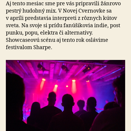
Cvernov
Aj tento mesiac sme pre vás pripravili žánrovo
pestrý hudobný mix. V Novej Cvernovke sa
v apríli predstavia interpreti z rôznych kútov
sveta. Na svoje si prídu fanúšikovia indie, post
punku, popu, elektra či alternatívy.
Showcaseovú scénu aj tento rok oslávime
festivalom Sharpe.