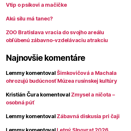
Vtip o psíkovi a mačičke
Akú silu má tanec?
ZOO Bratislava vracia do svojho areálu
obľúbenú zábavno-vzdelávaciu atrakciu
Najnovšie komentáre
Lemmy
komentoval
Šimkovičová a Machala
ohrozujú budúcnosť Múzea rusínskej kultúry
Kristián Čura
komentoval
Zmysel a ničota –
osobná púť
Lemmy
komentoval
Zábavná diskusia pri čaji
Lemmy
komentoval
Letný Slnovrat 2026