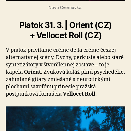
Nová Cvernovka.
Piatok 31. 3. | Orient (CZ)
+ Vellocet Roll (CZ)
V piatok privítame crème de la crème českej
alternatívnej scény. Dychy, perkusie alebo staré
syntetizátory v štvorčlennej zostave – to je
kapela
Orient
. Zvukovú koláž plnú psychedélie,
zahmlené gitary zmiešané s neurotickými
plochami saxofónu prinesie pražská
postpunková formácia
Vellocet Roll
.