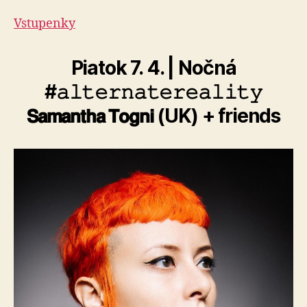
Vstupenky
Piatok 7. 4. | Nočná
#𝚊𝚕𝚝𝚎𝚛𝚗𝚊𝚝𝚎𝚛𝚎𝚊𝚕𝚒𝚝𝚢
𝗦𝗮𝗺𝗮𝗻𝘁𝗵𝗮 𝗧𝗼𝗴𝗻𝗶 (UK) + friends