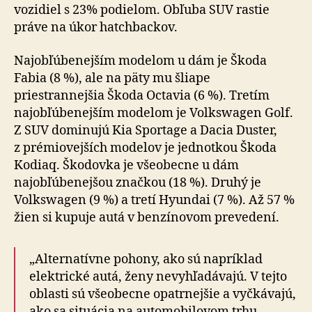
vozidiel s 23% podielom. Obľuba SUV rastie
práve na úkor hatchbackov.
Najobľúbenejším modelom u dám je Škoda
Fabia (8 %), ale na päty mu šliape
priestrannejšia Škoda Octavia (6 %). Tretím
najobľúbenejším modelom je Volkswagen Golf.
Z SUV dominujú Kia Sportage a Dacia Duster,
z prémiovejších modelov je jednotkou Škoda
Kodiaq. Škodovka je všeobecne u dám
najobľúbenejšou značkou (18 %). Druhý je
Volkswagen (9 %) a tretí Hyundai (7 %). Až 57 %
žien si kupuje autá v benzínovom prevedení.
„Alternatívne pohony, ako sú napríklad
elektrické autá, ženy nevyhľadávajú. V tejto
oblasti sú všeobecne opatrnejšie a vyčkávajú,
ako sa situácia na automobilovom trhu