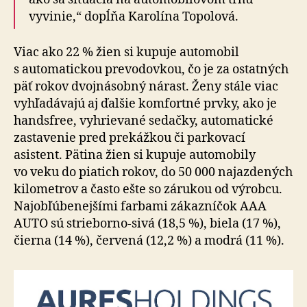
vyvinie,“ dopĺňa Karolína Topolová.
Viac ako 22 % žien si kupuje automobil
s automatickou prevodovkou, čo je za ostatných
päť rokov dvojnásobný nárast. Ženy stále viac
vyhľadávajú aj ďalšie komfortné prvky, ako je
handsfree, vyhrievané sedačky, automatické
zastavenie pred prekážkou či parkovací
asistent. Pätina žien si kupuje automobily
vo veku do piatich rokov, do 50 000 najazdených
kilometrov a často ešte so zárukou od výrobcu.
Najobľúbenejšími farbami zákazníčok AAA
AUTO sú strieborno-sivá (18,5 %), biela (17 %),
čierna (14 %), červená (12,2 %) a modrá (11 %).