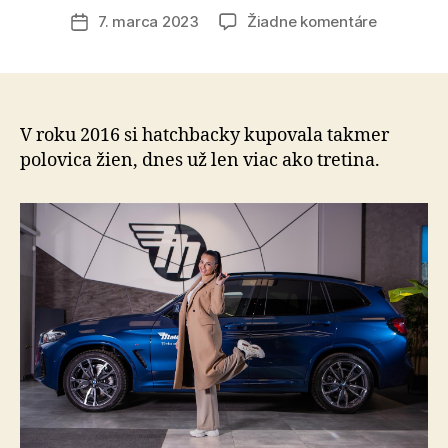
článku
na
7. marca 2023
Žiadne komentáre
Dátum
Ženy
článku
strácajú
záujem
o
hatchbac
V roku 2016 si hatchbacky kupovala takmer
a
polovica žien, dnes už len viac ako tretina.
vyhľadáv
skôr
priestran
autá
typu
kombi
alebo
SUV