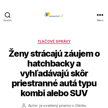
Search
Menu
Humanisti.sk
Kategórie
TLAČOVÉ SPRÁVY
Ženy strácajú záujem o
hatchbacky a
vyhľadávajú skôr
priestranné autá typu
kombi alebo SUV
Autor:
je uvedený priamo v článku
Autor