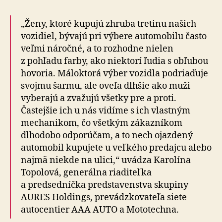
„Ženy, ktoré kupujú zhruba tretinu našich
vozidiel, bývajú pri výbere automobilu často
veľmi náročné, a to rozhodne nielen
z pohľadu farby, ako niektorí ľudia s obľubou
hovoria. Máloktorá výber vozidla podriaďuje
svojmu šarmu, ale oveľa dlhšie ako muži
vyberajú a zvažujú všetky pre a proti.
Častejšie ich u nás vidíme s ich vlastným
mechanikom, čo všetkým zákazníkom
dlhodobo odporúčam, a to nech ojazdený
automobil kupujete u veľkého predajcu alebo
najmä niekde na ulici,“ uvádza Karolína
Topolová, generálna riaditeľka
a predsedníčka predstavenstva skupiny
AURES Holdings, prevádzkovateľa siete
autocentier AAA AUTO a Mototechna.