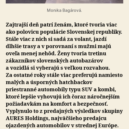
Monika Bagárová.
Zajtrajší deň patrí ženám, ktoré tvoria viac
ako polovicu populácie Slovenskej republiky.
Stále viac z nich si sadá za volant, jazdí
dlhšie trasy a v porovnaní s mužmi majú
oveľa menej nehôd. Ženy tvoria tretinu
zákazníkov slovenských autobazárov
a vozidlá si vyberajú s veľkou rozvahou.
Za ostatné roky stále viac preferujú namiesto
malých a úsporných hatchbackov
priestranné automobily typu SUV a kombi,
ktoré lepšie vyhovujú ich čoraz náročnejším
požiadavkám na komfort a bezpečnosť.
Vyplynulo to z predajných výsledkov skupiny
AURES Holdings, najväčšieho predajcu
ojazdených automobilov v strednej Európe.