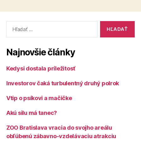
Vyhľadať:
Najnovšie články
Kedysi dostala príležitosť
Investorov čaká turbulentný druhý polrok
Vtip o psíkovi a mačičke
Akú silu má tanec?
ZOO Bratislava vracia do svojho areálu
obľúbenú zábavno-vzdelávaciu atrakciu