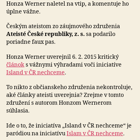
Českej
Honza Werner naletel na vtip, a komentuje ho
republik
úplne vážne.
Českým ateistom zo záujmového združenia
Ateisté České republiky, z. s.
sa podarilo
poriadne faux pas.
Honza Werner uverejnil 6. 2. 2015 kritický
článok
s vážnymi výhradami voči iniciatíve
Island v ČR nechceme
.
To nikto z občianskeho združenia nekontroluje,
aké články ateisti uverejnia? Zrejme v tomto
združení s autorom Honzom Wernerom
súhlasia.
Ide o to, že iniciatíva „Island v ČR nechceme“ je
paródiou na iniciatívu
Islam v ČR nechceme
.