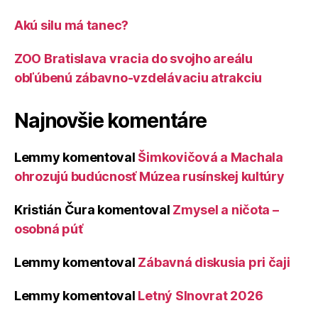
Akú silu má tanec?
ZOO Bratislava vracia do svojho areálu
obľúbenú zábavno-vzdelávaciu atrakciu
Najnovšie komentáre
Lemmy
komentoval
Šimkovičová a Machala
ohrozujú budúcnosť Múzea rusínskej kultúry
Kristián Čura
komentoval
Zmysel a ničota –
osobná púť
Lemmy
komentoval
Zábavná diskusia pri čaji
Lemmy
komentoval
Letný Slnovrat 2026