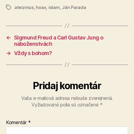
ateizmus
,
hoax
,
islam
,
Ján Parada
Značky
←
Sigmund Freud a Carl Gustav Jung o
náboženstvách
→
Vždy s bohom?
Pridaj komentár
Vaša e-mailová adresa nebude zverejnená.
Vyžadované polia sú označené
*
Komentár
*