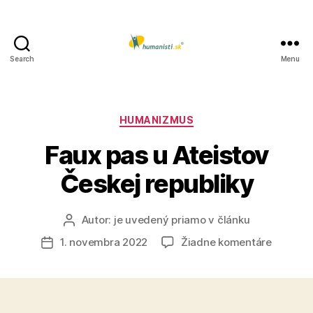
Search
Menu
Humanisti.sk
Kategórie
HUMANIZMUS
Faux pas u Ateistov
Českej republiky
Autor:
je uvedený priamo v článku
Autor
článku
na
1. novembra 2022
Žiadne komentáre
Dátum
Faux
článku
pas
u
Ateistov