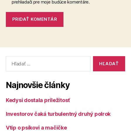
prehliadači pre moje budúce komentáre.
Vyhľadať:
Najnovšie články
Kedysi dostala príležitosť
Investorov čaká turbulentný druhý polrok
Vtip o psíkovi a mačičke