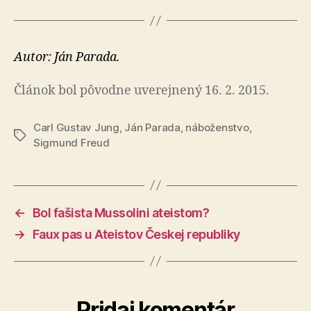
Autor: Ján Parada.
Článok bol pôvodne uverejnený 16. 2. 2015.
Carl Gustav Jung
,
Ján Parada
,
náboženstvo
,
Značky
Sigmund Freud
←
Bol fašista Mussolini ateistom?
→
Faux pas u Ateistov Českej republiky
Pridaj komentár