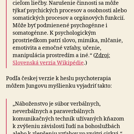
cieľom liečby. Narušenie činnosti sa môže
týkať psychických procesov a osobnosti alebo
somatických procesov a orgánových funkcií.
Môže byť podmienené psychogénne i
somatogénne. K psychologickým
prostriedkom patrí slovo, mimika, mlčanie,
emotivita a emočné vzťahy, učenie,
manipulácia prostredím a iné.“ (
Zdroj:
Slovenská verzia Wikipédie
.)
Podľa českej verzie k heslu psychoterapia
môžem Jungovu myšlienku vyjadriť takto:
„Náboženstvo je súbor verbálnych,
neverbálnych a paraverbálnych
komunikačných techník užívaných kňazom
k zvýšeniu závislosti ľudí na bohoslužbách
alebo k zlepšeniu vzťahov vo vnútri cirkvi.“