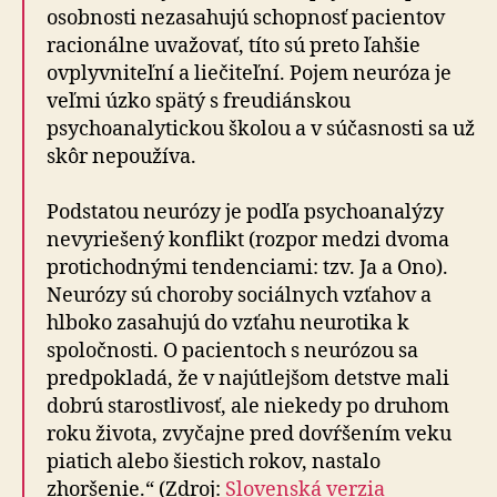
osobnosti nezasahujú schopnosť pacientov
racionálne uvažovať, títo sú preto ľahšie
ovplyvniteľní a liečiteľní. Pojem neuróza je
veľmi úzko spätý s freudiánskou
psychoanalytickou školou a v súčasnosti sa už
skôr nepoužíva.
Podstatou neurózy je podľa psychoanalýzy
nevyriešený konflikt (rozpor medzi dvoma
protichodnými tendenciami: tzv. Ja a Ono).
Neurózy sú choroby sociálnych vzťahov a
hlboko zasahujú do vzťahu neurotika k
spoločnosti. O pacientoch s neurózou sa
predpokladá, že v najútlejšom detstve mali
dobrú starostlivosť, ale niekedy po druhom
roku života, zvyčajne pred dovŕšením veku
piatich alebo šiestich rokov, nastalo
zhoršenie.“ (
Zdroj:
Slovenská verzia