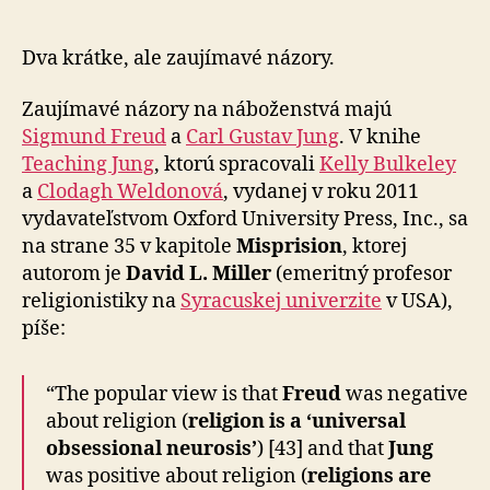
a
Carl
Gustav
Dva krátke, ale zaujímavé názory.
Jung
o
Zaujímavé názory na náboženstvá majú
nábožen
Sigmund Freud
a
Carl Gustav Jung
. V knihe
Teaching Jung
, ktorú spracovali
Kelly Bulkeley
a
Clodagh Weldonová
, vydanej v roku 2011
vydavateľstvom
Oxford University Press, Inc., sa
na strane 35 v kapitole
Misprision
, ktorej
autorom je
David L. Miller
(emeritný profesor
religionistiky na
Syracuskej univerzite
v USA),
píše:
“The popular view is that
Freud
was negative
about religion (
religion is a ‘universal
obsessional neurosis’
) [43] and that
Jung
was positive about religion (
religions are