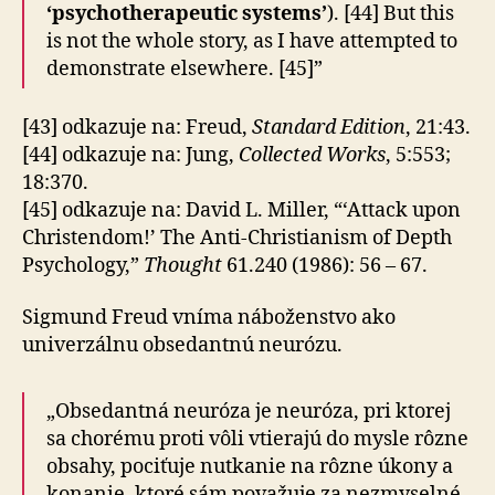
‘psychotherapeutic systems’
). [44] But this
is not the whole story, as I have attempted to
demonstrate elsewhere. [45]”
[43] odkazuje na: Freud,
Standard Edition
, 21:43.
[44] odkazuje na: Jung,
Collected Works
, 5:553;
18:370.
[45] odkazuje na: David L. Miller, “‘Attack upon
Christendom!’ The Anti-Christianism of Depth
Psychology,”
Thought
61.240 (1986): 56 – 67.
Sigmund Freud vníma náboženstvo ako
univerzálnu obsedantnú neurózu.
„Obsedantná neuróza je neuróza, pri ktorej
sa chorému proti vôli vtierajú do mysle rôzne
obsahy, pociťuje nutkanie na rôzne úkony a
konanie, ktoré sám považuje za nezmyselné