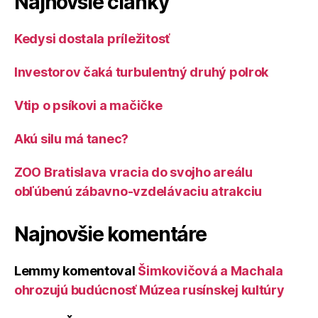
Najnovšie články
Kedysi dostala príležitosť
Investorov čaká turbulentný druhý polrok
Vtip o psíkovi a mačičke
Akú silu má tanec?
ZOO Bratislava vracia do svojho areálu
obľúbenú zábavno-vzdelávaciu atrakciu
Najnovšie komentáre
Lemmy
komentoval
Šimkovičová a Machala
ohrozujú budúcnosť Múzea rusínskej kultúry