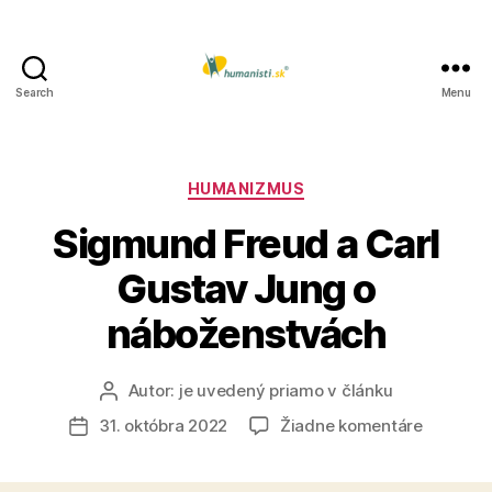
Search
Menu
Humanisti.sk
Kategórie
HUMANIZMUS
Sigmund Freud a Carl
Gustav Jung o
náboženstvách
Autor:
je uvedený priamo v článku
Autor
článku
na
31. októbra 2022
Žiadne komentáre
Dátum
Sigmun
článku
Freud