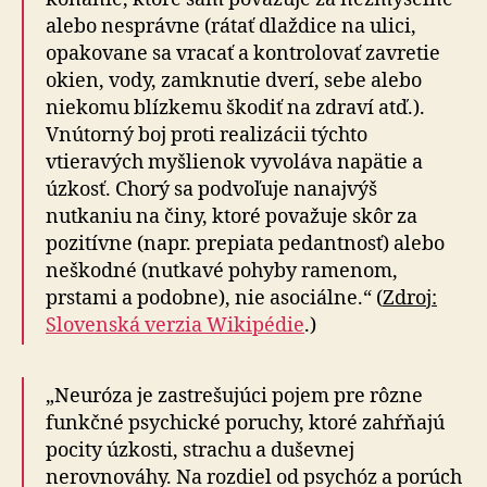
alebo nesprávne (rátať dlaždice na ulici,
opakovane sa vracať a kontrolovať zavretie
okien, vody, zamknutie dverí, sebe alebo
niekomu blízkemu škodiť na zdraví atď.).
Vnútorný boj proti realizácii týchto
vtieravých myšlienok vyvoláva napätie a
úzkosť. Chorý sa podvoľuje nanajvýš
nutkaniu na činy, ktoré považuje skôr za
pozitívne (napr. prepiata pedantnosť) alebo
neškodné (nutkavé pohyby ramenom,
prstami a podobne), nie asociálne.“ (
Zdroj:
Slovenská verzia Wikipédie
.)
„Neuróza je zastrešujúci pojem pre rôzne
funkčné psychické poruchy, ktoré zahŕňajú
pocity úzkosti, strachu a duševnej
nerovnováhy. Na rozdiel od psychóz a porúch