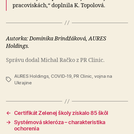
pracoviskách,“ doplnila K. Topolová.
Autorka: Dominika Brindžáková, AURES
Holdings.
Správu dodal Michal Račko z PR Clinic.
AURES Holdings
,
COVID-19
,
PR Clinic
,
vojna na
Značky
Ukrajine
←
Certifikát Zelenej školy získalo 85 škôl
→
Systémová skleróza – charakteristika
ochorenia