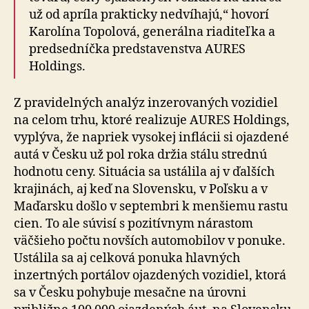
už od apríla prakticky nedvíhajú,“ hovorí
Karolína Topolová, generálna riaditeľka a
predsedníčka predstavenstva AURES
Holdings.
Z pravidelných analýz inzerovaných vozidiel
na celom trhu, ktoré realizuje AURES Holdings,
vyplýva, že napriek vysokej inflácii si ojazdené
autá v Česku už pol roka držia stálu strednú
hodnotu ceny. Situácia sa ustálila aj v ďalších
krajinách, aj keď na Slovensku, v Poľsku a v
Maďarsku došlo v septembri k menšiemu rastu
cien. To ale súvisí s pozitívnym nárastom
väčšieho počtu novších automobilov v ponuke.
Ustálila sa aj celková ponuka hlavných
inzertných portálov ojazdených vozidiel, ktorá
sa v Česku pohybuje mesačne na úrovni