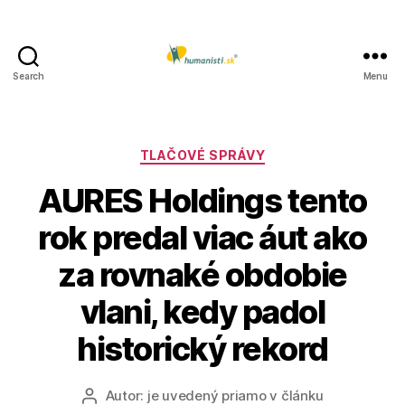
Search
Menu
Humanisti.sk
Kategórie
TLAČOVÉ SPRÁVY
AURES Holdings tento
rok predal viac áut ako
za rovnaké obdobie
vlani, kedy padol
historický rekord
Autor:
je uvedený priamo v článku
Autor