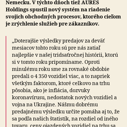
Nemecku. V týchto dňoch tiež AURES
Holdings spustil nový systém na riadenie
svojich obchodných procesov, ktorého cieľom
je zrýchlenie služieb pre zákazníkov.
„Doterajšie výsledky predajov za deväť
mesiacov tohto roku sú pre nás zatiaľ
najlepšie v našej tridsaťročnej histórii, ktorú
si v tomto roku pripomíname. Oproti
minulému roku sme za rovnaké obdobie
predali o 4 350 vozidiel viac, a to napriek
všetkým faktorom, ktoré celkovo na trhu
pôsobia, ako je inflácia, dozvuky
koronavírusu, nedostatok nových vozidiel a
vojna na Ukrajine. Nášmu dobrému
predajnému výsledku určite pomáha aj to, že
sa podľa našich štatistík, na rozdiel od iného
tovaru, ceny ojazdených vozidiel na trhu sa