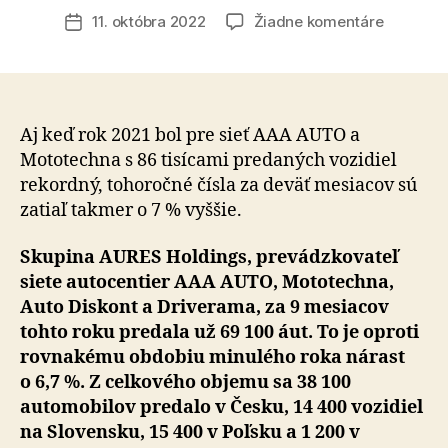
článku
na
11. októbra 2022
Žiadne komentáre
Dátum
AURES
článku
Holdings
tento
rok
predal
Aj keď rok 2021 bol pre sieť AAA AUTO a
viac
Mototechna s 86 tisícami predaných vozidiel
áut
rekordný, tohoročné čísla za deväť mesiacov sú
ako
zatiaľ takmer o 7 % vyššie.
za
rovnaké
Skupina AURES Holdings, prevádzkovateľ
obdobie
siete autocentier AAA AUTO, Mototechna,
vlani,
Auto Diskont a Driverama, za 9 mesiacov
kedy
padol
tohto roku predala už 69 100 áut. To je oproti
historick
rovnakému obdobiu minulého roka nárast
rekord
o 6,7 %. Z celkového objemu sa 38 100
automobilov predalo v Česku, 14 400 vozidiel
na Slovensku, 15 400 v Poľsku a 1 200 v