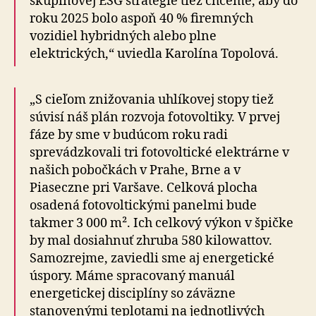
skupinovej ESG stratégie tiež chceme, aby do
roku 2025 bolo aspoň 40 % firemných
vozidiel hybridných alebo plne
elektrických,“ uviedla Karolína Topolová.
„S cieľom znižovania uhlíkovej stopy tiež
súvisí náš plán rozvoja fotovoltiky. V prvej
fáze by sme v budúcom roku radi
sprevádzkovali tri fotovoltické elektrárne v
našich pobočkách v Prahe, Brne a v
Piaseczne pri Varšave. Celková plocha
osadená fotovoltickými panelmi bude
takmer 3 000 m². Ich celkový výkon v špičke
by mal dosiahnuť zhruba 580 kilowattov.
Samozrejme, zaviedli sme aj energetické
úspory. Máme spracovaný manuál
energetickej disciplíny so záväzne
stanovenými teplotami na jednotlivých