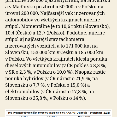
približne 100 000 ojazdených áut, na Slovensku
a v Maďarsku po zhruba 50 000 a v Poľsku na
úrovni 200 000. Najčastejší vek inzerovaných
automobilov vo všetkých krajinách mierne
stúpol. Momentálne je to 10,6 roku (Slovensko),
10,4 (Česko) a 12,7 (Poľsko). Podobne, mierne
stúpol aj najčastejší stav tachometra
inzerovaných vozidiel, a to 171 000 km na
Slovensku, 153 000 km v Česku a 185 000 km
v Poľsku. Vo všetkých krajinách klesla ponuka
dieselových automobilov (v ČR pokles o 8,3 %,
v SR o 2,3 %, v Poľsku o 10,0 %). Naopak rastie
ponuka hybridov (v ČR nárast o 21,9 %, na
Slovensku o 7,7 %, v Poľsku o 15,0 %) a
elektromobilov (v ČR nárast o 17,8 %, na
Slovensku o 25,8 %, v Poľsku o 14 %).