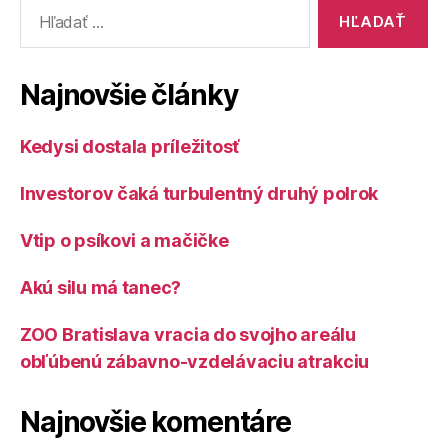
Vyhľadať:
Najnovšie články
Kedysi dostala príležitosť
Investorov čaká turbulentný druhý polrok
Vtip o psíkovi a mačičke
Akú silu má tanec?
ZOO Bratislava vracia do svojho areálu
obľúbenú zábavno-vzdelávaciu atrakciu
Najnovšie komentáre