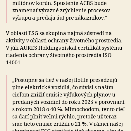
miliónov korún. Spustenie ACBS bude
znamenať výrazné zrýchlenie procesov
výkupu a predaja áut pre zákazníkov.“
V oblasti ESG sa skupina najmä sústredí na
aktivity v oblasti ochrany životného prostredia.
V júli AURES Holdings získal certifikát systému
riadenia ochrany životného prostredia ISO
14001.
„Postupne sa tiež v našej flotile presadzujú
plne elektrické vozidlá, čo súvisí s naším
cieľom znížiť emisie výfukových plynov u
predaných vozidiel do roku 2025 v porovnaní
s rokom 2018 o 40 %. Mimochodom, tento cieľ
sa darí plniť veľmi rýchlo, pretože už teraz
sme tieto emisie znížili o 21 %. V rámci našej