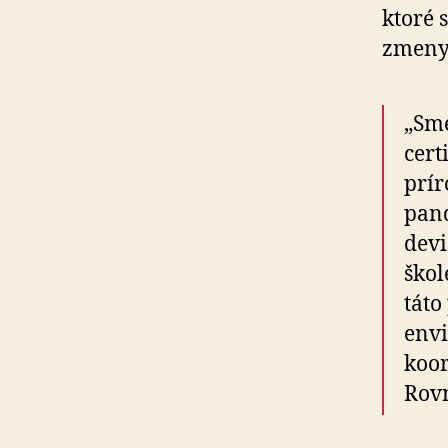
ktoré 
zmeny 
„Sme
cert
prír
pand
devi
škol
táto
envi
koor
Rov