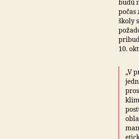
budú m
počas 
školy 
požado
pribudl
10. ok
„V p
jedn
pros
klim
post
obla
man
etic