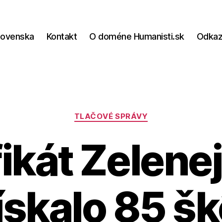
lovenska
Kontakt
O doméne Humanisti.sk
Odka
Kategórie
TLAČOVÉ SPRÁVY
fikát Zelenej
ískalo 85 šk