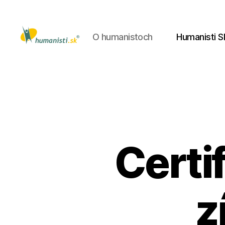
O humanistoch
Humanisti S
Humanisti.sk
Certi
z