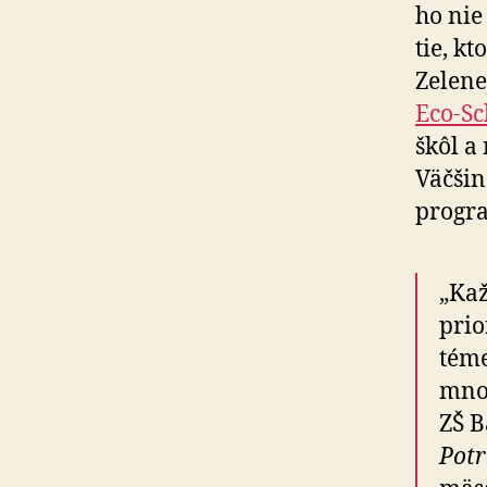
ho nie
tie, k
Zelene
Eco-Sc
škôl a
Väčšina
progra
„Kaž
prio
téme
množ
ZŠ B
Potr