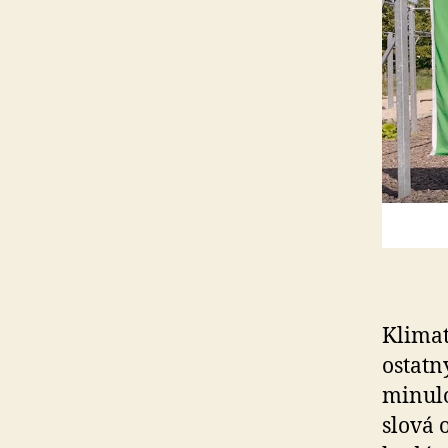
Klimat
ostatn
minulo
slová 