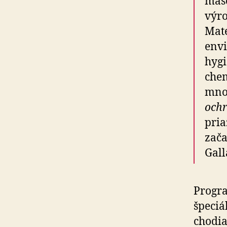
mäso
výro
Mate
envi
hygi
chem
množ
ochr
pria
zača
Gall
Progra
špeciá
chodia