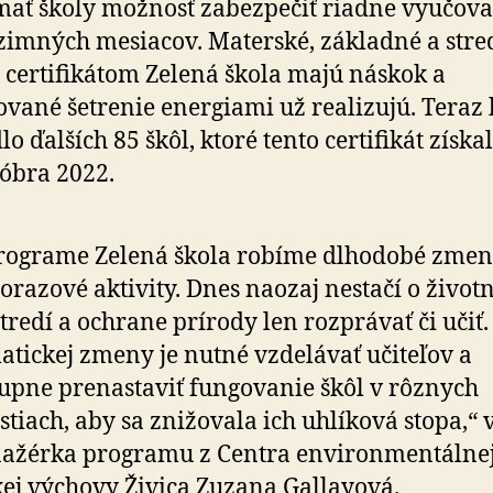
ať školy možnosť zabezpečiť riadne vyučova
zimných mesiacov. Materské, základné a str
s certifikátom Zelená škola majú náskok a
vané šetrenie energiami už realizujú. Teraz
o ďalších 85 škôl, ktoré tento certifikát získal
tóbra 2022.
rograme Zelená škola robíme dlhodobé zmeny
orazové aktivity. Dnes naozaj nestačí o živo
tredí a ochrane prírody len rozprávať či učiť.
atickej zmeny je nutné vzdelávať učiteľov a
upne prenastaviť fungovanie škôl v rôznych
stiach, aby sa znižovala ich uhlíková stopa,“ 
ažérka programu z Centra environmentálnej
kej výchovy Živica Zuzana Gallayová.