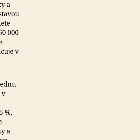
ky a
ástavou
iete
 60 000
e.
acuje v
 jednu
 v
5 %,
e
ky a