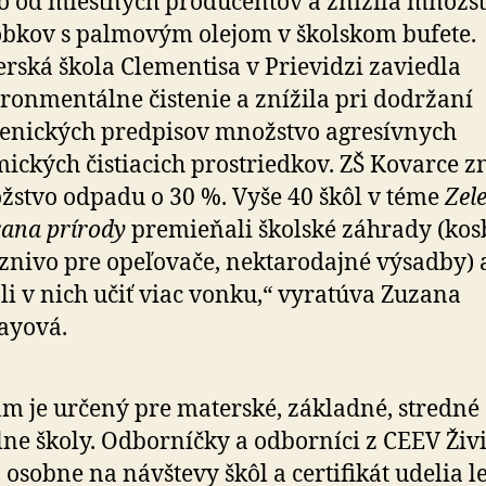
 od miestnych producentov a znížila množs
bkov s palmovým olejom v školskom bufete.
rská škola Clementisa v Prievidzi zaviedla
ronmentálne čistenie a znížila pri dodržaní
enických predpisov množstvo agresívnych
ických čistiacich prostriedkov. ZŠ Kovarce zn
stvo odpadu o 30 %. Vyše 40 škôl v téme
Zel
ana prírody
premieňali školské záhrady (kos
znivo pre opeľovače, nektarodajné výsadby) 
li v nich učiť viac vonku,“ vyratúva Zuzana
ayová.
m je určený pre materské, základné, stredné 
lne školy. Odborníčky a odborníci z CEEV Živ
 osobne na návštevy škôl a certifikát udelia l