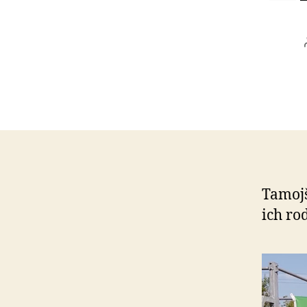
Tamojš
ich rod