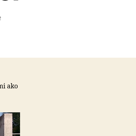
2
mi ako