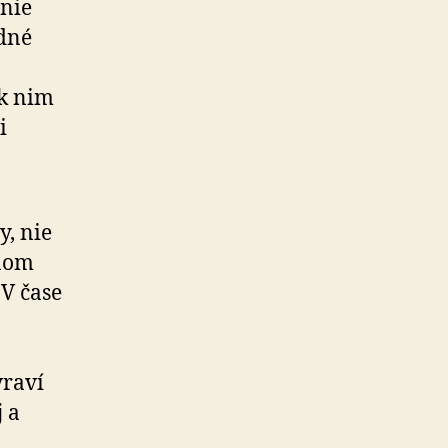
nie
edné
 k nim
i
, nie
tnom
 V čase
vraví
 a