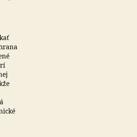
kať
chrana
žené
rí
nej
akže
ká
nické