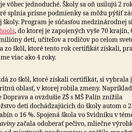
 je vôbec jednoduché. Školy sa oň usilujú 2 ro
toré splnia prísne podmienky sa môžu pýšiť z
j školy. Program je súčasťou medzinárodnej s
hools
, do ktorej je zapojených vyše 70 krajín,
 milióny detí, učiteľov a rodičov po celom svet
 zo škôl, ktoré tento rok certifikát získali, pr
me viac ako 4 roky.
dá zo škôl, ktoré získali certifikát, si vybrala
ritnú oblasť, v ktorej robila zmeny. Napríklad
 Doprava a ovzdušie ZŠ s MŠ Palín znížila
stvo detí dochádzajúcich do školy autom o 2
abín o 16 %. Spojená škola vo Svidníku v tém
aviny
začala odoberať pečivo, mliečne výrob