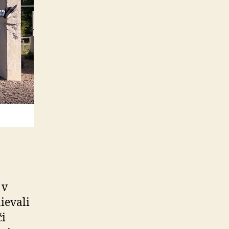
 v
ievali
či