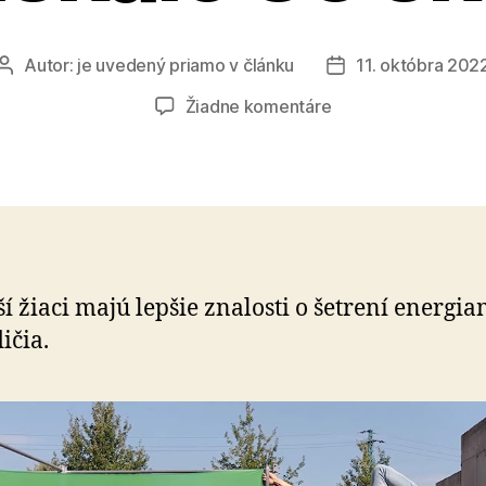
Autor:
je uvedený priamo v článku
11. októbra 202
Autor
Dátum
článku
článku
na
Žiadne komentáre
Certifikát
Zelenej
školy
získalo
85
škôl
í žiaci majú lepšie znalosti o šetrení energia
ičia.