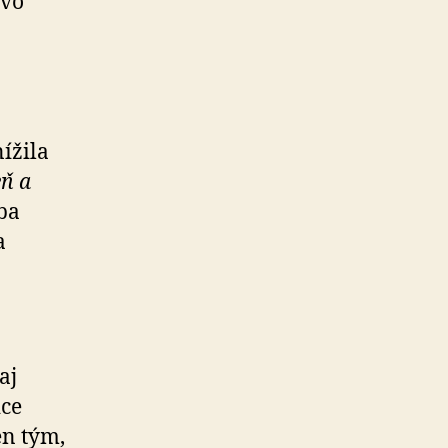
tvo
ížila
eň a
ba
a
aj
ice
en tým,