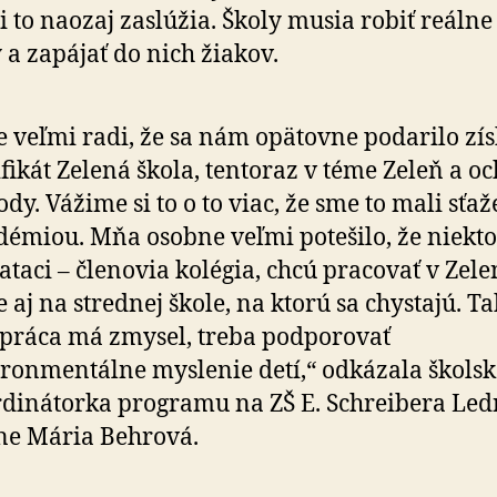
si to naozaj zaslúžia. Školy musia robiť reálne
a zapájať do nich žiakov.
 veľmi radi, že sa nám opätovne podarilo zís
ifikát Zelená škola, tentoraz v téme Zeleň a o
ody. Vážime si to o to viac, že sme to mali sťa
émiou. Mňa osobne veľmi potešilo, že niekto
ataci – členovia kolégia, chcú pracovať v Zele
e aj na strednej škole, na ktorú sa chystajú. T
 práca má zmysel, treba podporovať
ronmentálne myslenie detí,“ odkázala škols
dinátorka programu na ZŠ E. Schreibera Led
ne Mária Behrová.