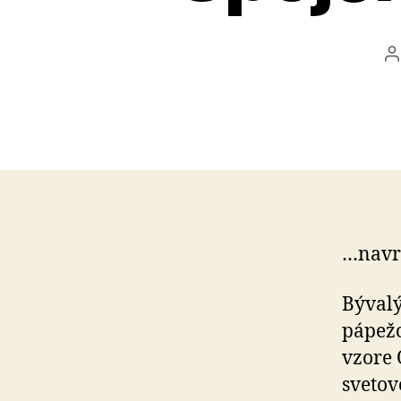
A
č
…navrh
Bývalý
pápežo
vzore 
svetov