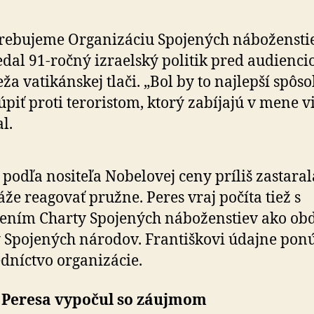
rebujeme Organizáciu Spojených náboženstie
dal 91-ročný izraelský politik pred audienci
ža vatikánskej tlači. „Bol by to najlepší spôso
úpiť proti teroristom, ktorý zabíjajú v mene vi
l.
 podľa nositeľa Nobelovej ceny príliš zastaral
že reagovať pružne. Peres vraj počíta tiež s
ením Charty Spojených náboženstiev ako ob
 Spojených národov. Františkovi údajne pon
dníctvo organizácie.
 Peresa vypočul so záujmom