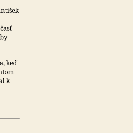
ntišek
časť
aby
a, keď
entom
l k