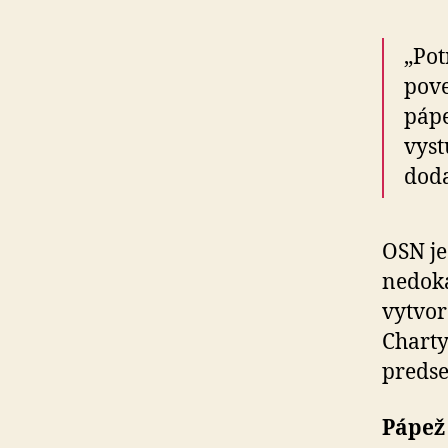
„Pot
pove
pápe
vyst
doda
OSN je
nedoká
vytvor
Charty
predse
Pápež