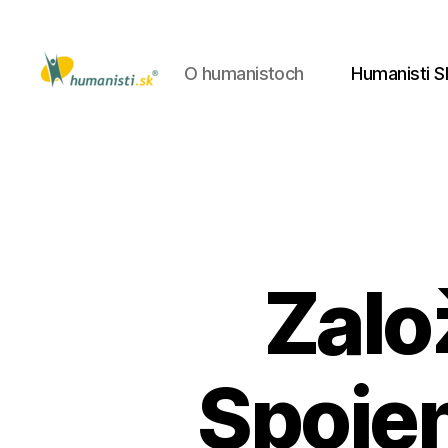
O humanistoch
Humanisti S
Humanisti.sk
Zalo
Spoje