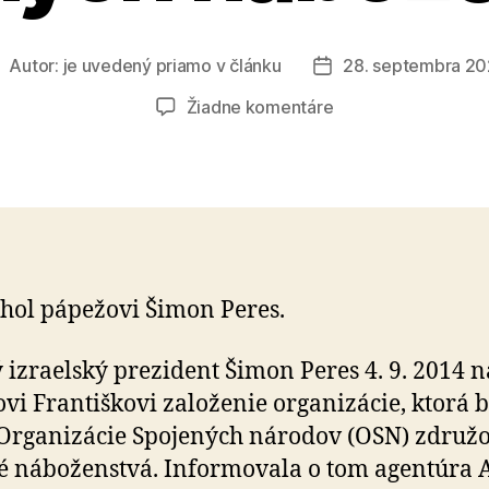
Autor:
je uvedený priamo v článku
28. septembra 2
utor
Dátum
lánku
článku
na
Žiadne komentáre
Založme
Organizáciu
Spojených
náboženstiev
ol pápežovi Šimon Peres.
 izraelský prezident Šimon Peres 4. 9. 2014 
vi Františkovi založenie organizácie, ktorá 
Organizácie Spojených národov (OSN) združ
é náboženstvá. Informovala o tom agentúra 