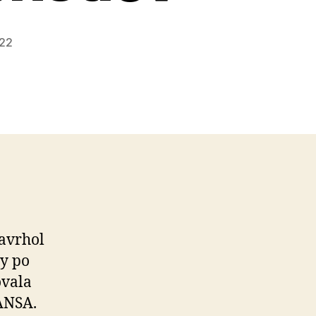
022
navrhol
by po
ovala
ANSA.