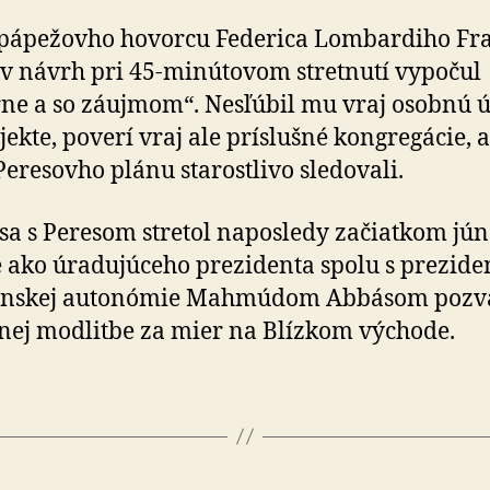
pápežovho hovorcu Federica Lombardiho Fra
v návrh pri 45-minútovom stretnutí vypočul
ne a so záujmom“. Nesľúbil mu vraj osobnú ú
jekte, poverí vraj ale príslušné kongregácie, 
Peresovho plánu starostlivo sledovali.
sa s Peresom stretol naposledy začiatkom jún
e ako úradujúceho prezidenta spolu s prezid
tínskej autonómie Mahmúdom Abbásom pozva
nej modlitbe za mier na Blízkom východe.