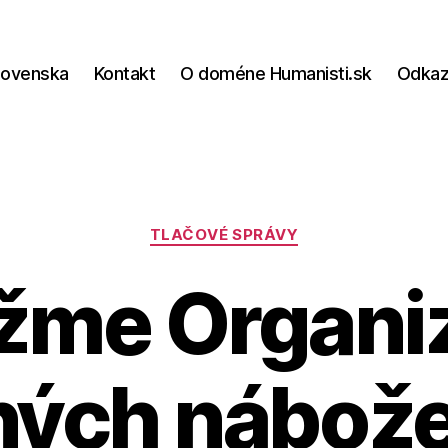
lovenska
Kontakt
O doméne Humanisti.sk
Odka
Kategórie
TLAČOVÉ SPRÁVY
žme Organi
ných nábože