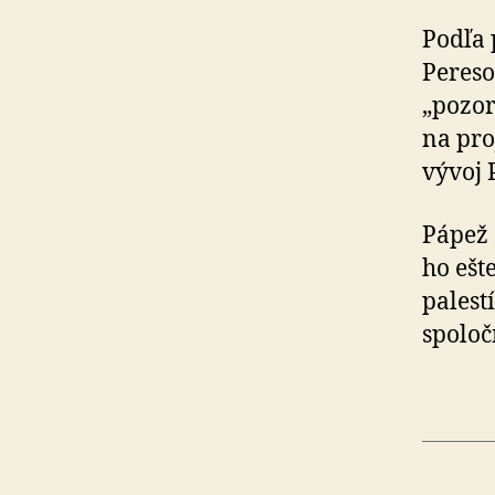
Podľa 
Pereso
„pozor
na pro
vývoj 
Pápež 
ho ešt
pales
spoloč