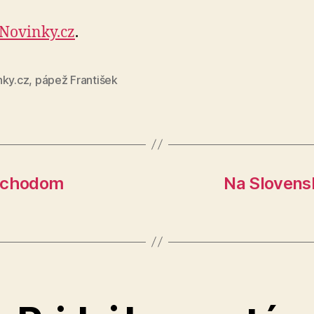
Novinky.cz
.
nky.cz
,
pápež František
východom
Na Slovens