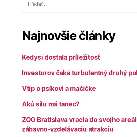
Najnovšie články
Kedysi dostala príležitosť
Investorov čaká turbulentný druhý po
Vtip o psíkovi a mačičke
Akú silu má tanec?
ZOO Bratislava vracia do svojho areá
zábavno-vzdelávaciu atrakciu