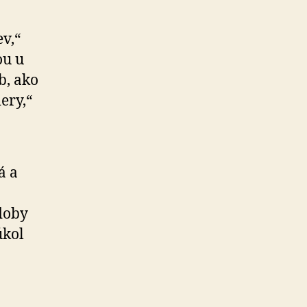
v,“
ou u
b, ako
ery,“
á a
doby
úkol