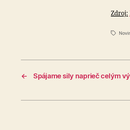
Zdroj:
Novi
Značky
←
Spájame sily naprieč celým 