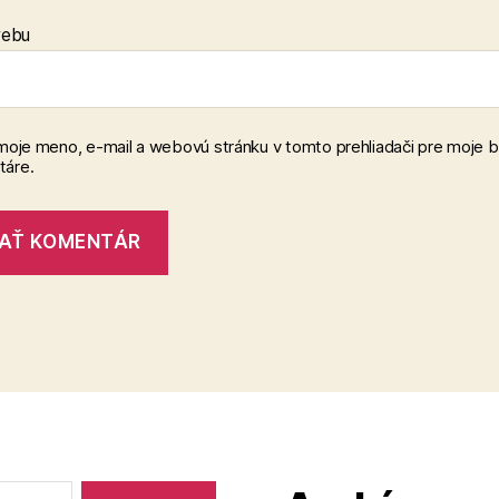
webu
 moje meno, e-mail a webovú stránku v tomto prehliadači pre moje 
áre.