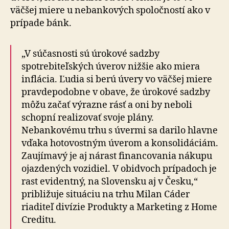
väčšej miere u nebankových spoločností ako v
prípade bánk.
„V súčasnosti sú úrokové sadzby
spotrebiteľských úverov nižšie ako miera
inflácia. Ľudia si berú úvery vo väčšej miere
pravdepodobne v obave, že úrokové sadzby
môžu začať výrazne rásť a oni by neboli
schopní realizovať svoje plány.
Nebankovému trhu s úvermi sa darilo hlavne
vďaka hotovostným úverom a konsolidáciám.
Zaujímavý je aj nárast financovania nákupu
ojazdených vozidiel. V obidvoch prípadoch je
rast evidentný, na Slovensku aj v Česku,“
približuje situáciu na trhu Milan Cáder
riaditeľ divízie Produkty a Marketing z Home
Creditu.