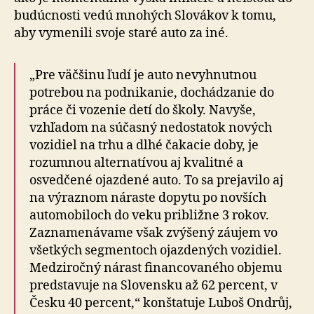
budúcnosti vedú mnohých Slovákov k tomu,
aby vymenili svoje staré auto za iné.
„Pre väčšinu ľudí je auto nevyhnutnou
potrebou na podnikanie, dochádzanie do
práce či vozenie detí do školy. Navyše,
vzhľadom na súčasný nedostatok nových
vozidiel na trhu a dlhé čakacie doby, je
rozumnou alternatívou aj kvalitné a
osvedčené ojazdené auto. To sa prejavilo aj
na výraznom náraste dopytu po novších
automobiloch do veku približne 3 rokov.
Zaznamenávame však zvýšený záujem vo
všetkých segmentoch ojazdených vozidiel.
Medziročný nárast financovaného objemu
predstavuje na Slovensku až 62 percent, v
Česku 40 percent,“ konštatuje Luboš Ondrůj,