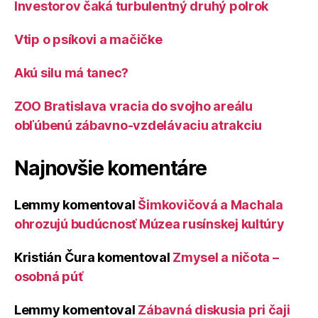
Investorov čaká turbulentný druhý polrok
Vtip o psíkovi a mačičke
Akú silu má tanec?
ZOO Bratislava vracia do svojho areálu
obľúbenú zábavno-vzdelávaciu atrakciu
Najnovšie komentáre
Lemmy
komentoval
Šimkovičová a Machala
ohrozujú budúcnosť Múzea rusínskej kultúry
Kristián Čura
komentoval
Zmysel a ničota –
osobná púť
Lemmy
komentoval
Zábavná diskusia pri čaji