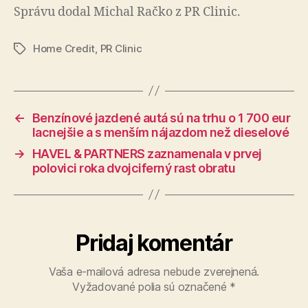
Správu dodal Michal Račko z PR Clinic.
Home Credit
,
PR Clinic
Značky
←
Benzínové jazdené autá sú na trhu o 1 700 eur
lacnejšie a s menším nájazdom než dieselové
→
HAVEL & PARTNERS zaznamenala v prvej
polovici roka dvojciferný rast obratu
Pridaj komentár
Vaša e-mailová adresa nebude zverejnená.
Vyžadované polia sú označené
*