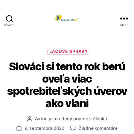
Search
Menu
Humanisti.sk
Kategórie
TLAČOVÉ SPRÁVY
Slováci si tento rok berú
oveľa viac
spotrebiteľských úverov
ako vlani
Autor:
je uvedený priamo v článku
Autor
článku
na
9. septembra 2022
Žiadne komentáre
Dátum