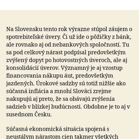
Slováci
článku
si
tento
rok
berú
Na Slovensku tento rok výrazne stúpol záujem o
oveľa
spotrebiteľské úvery. Či už ide o pôžičky z bánk,
viac
ale rovnako aj od nebankových spoločností. Tu
spotreb
sa pod celkový nárast podpísal predovšetkým
úverov
zvýšený dopyt po hotovostných úveroch, ale aj
ako
konsolidácií úverov. Významný je aj vzostup
vlani
financovania nákupu áut, predovšetkým
jazdených. Úrokové sadzby sú totiž nižšie ako
súčasná inflácia a mnohí Slováci zrejme
nakupujú aj preto, že sa obávajú zvýšenia
sadzieb v blízkej budúcnosti. Obdobne je to aj v
susednom Česku.
Súčasná ekonomická situácia spojená s
neustálym nárastom cien takmer všetkých