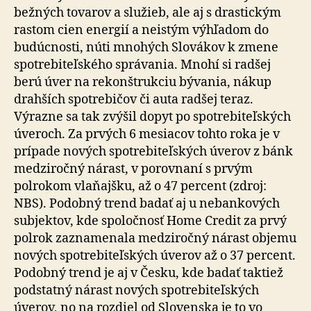
bežných tovarov a služieb, ale aj s drastickým
rastom cien energií a neistým výhľadom do
budúcnosti, núti mnohých Slovákov k zmene
spotrebiteľského správania. Mnohí si radšej
berú úver na rekonštrukciu bývania, nákup
drahších spotrebičov či auta radšej teraz.
Výrazne sa tak zvýšil dopyt po spotrebiteľských
úveroch. Za prvých 6 mesiacov tohto roka je v
prípade nových spotrebiteľských úverov z bánk
medziročný nárast, v porovnaní s prvým
polrokom vlaňajšku, až o 47 percent (zdroj:
NBS). Podobný trend badať aj u nebankových
subjektov, kde spoločnosť Home Credit za prvý
polrok zaznamenala medziročný nárast objemu
nových spotrebiteľských úverov až o 37 percent.
Podobný trend je aj v Česku, kde badať taktiež
podstatný nárast nových spotrebiteľských
úverov, no na rozdiel od Slovenska je to vo