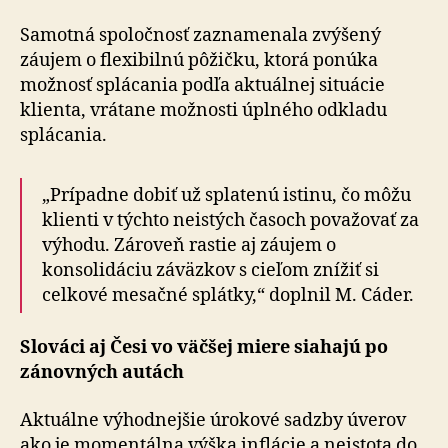
Samotná spoločnosť zaznamenala zvýšený
záujem o flexibilnú pôžičku, ktorá ponúka
možnosť splácania podľa aktuálnej situácie
klienta, vrátane možnosti úplného odkladu
splácania.
„Prípadne dobiť už splatenú istinu, čo môžu
klienti v týchto neistých časoch považovať za
výhodu. Zároveň rastie aj záujem o
konsolidáciu záväzkov s cieľom znížiť si
celkové mesačné splátky,“ doplnil M. Cáder.
Slováci aj Česi vo väčšej miere siahajú po
zánovných autách
Aktuálne výhodnejšie úrokové sadzby úverov
ako je momentálna výška inflácie a neistota do