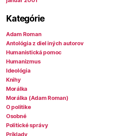
január 2001
Kategórie
Adam Roman
Antológia z diel iných autorov
Humanistická pomoc
Humanizmus
Ideológia
Knihy
Morálka
Morálka (Adam Roman)
O politike
Osobné
Politické správy
Príklady