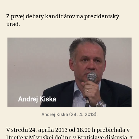
prezidenta
Andrej
Kiska
Z prvej debaty kandidátov na prezidentský
o
úrad.
svojom
svetonázor
Andrej Kiska (24. 4. 2013).
V stredu 24. apríla 2013 od 18.00 h prebiehala v
UpeCe v Mlynskej doline v Bratislave diskusia, z