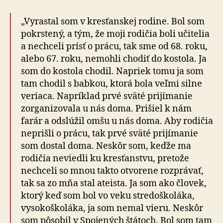
„Vyrastal som v kresťanskej rodine. Bol som
pokrstený, a tým, že moji rodičia boli učitelia
a nechceli prísť o prácu, tak sme od 68. roku,
alebo 67. roku, nemohli chodiť do kostola. Ja
som do kostola chodil. Napriek tomu ja som
tam chodil s babkou, ktorá bola veľmi silne
veriaca. Napríklad prvé sväté prijímanie
zorganizovala u nás doma. Prišiel k nám
farár a odslúžil omšu u nás doma. Aby rodičia
neprišli o prácu, tak prvé sväté prijímanie
som dostal doma. Neskôr som, keďže ma
rodičia neviedli ku kresťanstvu, pretože
nechceli so mnou takto otvorene rozprávať,
tak sa zo mňa stal ateista. Ja som ako človek,
ktorý keď som bol vo veku stredoškoláka,
vysokoškoláka, ja som nemal vieru. Neskôr
som pôsobil v Spojených štátoch. Bol som tam