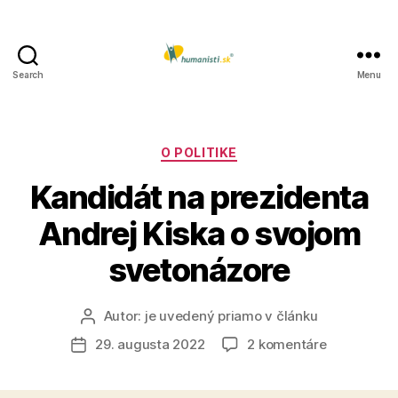
Search
Menu
Humanisti.sk
Kategórie
O POLITIKE
Kandidát na prezidenta
Andrej Kiska o svojom
svetonázore
Autor:
je uvedený priamo v článku
Autor
článku
na
29. augusta 2022
2 komentáre
Dátum
Kandidát
článku
na