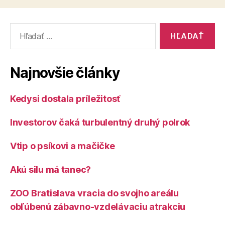
Vyhľadať:
Najnovšie články
Kedysi dostala príležitosť
Investorov čaká turbulentný druhý polrok
Vtip o psíkovi a mačičke
Akú silu má tanec?
ZOO Bratislava vracia do svojho areálu
obľúbenú zábavno-vzdelávaciu atrakciu