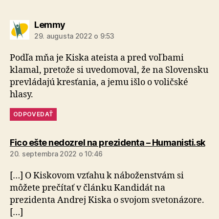
hovorí:
Lemmy
29. augusta 2022 o 9:53
Podľa mňa je Kiska ateista a pred voľbami
klamal, pretože si uvedomoval, že na Slovensku
prevládajú kresťania, a jemu išlo o voličské
hlasy.
ODPOVEDAŤ
hov
Fico ešte nedozrel na prezidenta – Humanisti.sk
20. septembra 2022 o 10:46
[…] O Kiskovom vzťahu k náboženstvám si
môžete prečítať v článku Kandidát na
prezidenta Andrej Kiska o svojom svetonázore.
[…]