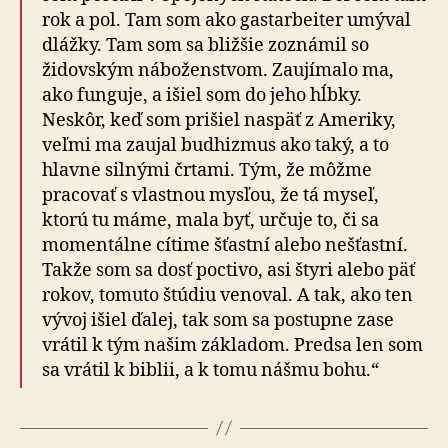
rok a pol. Tam som ako gastarbeiter umýval
dlážky. Tam som sa bližšie zoznámil so
židovským náboženstvom. Zaujímalo ma,
ako funguje, a išiel som do jeho hĺbky.
Neskôr, keď som prišiel naspäť z Ameriky,
veľmi ma zaujal budhizmus ako taký, a to
hlavne silnými črtami. Tým, že môžme
pracovať s vlastnou mysľou, že tá myseľ,
ktorú tu máme, mala byť, určuje to, či sa
momentálne cítime šťastní alebo nešťastní.
Takže som sa dosť poctivo, asi štyri alebo päť
rokov, tomuto štúdiu venoval. A tak, ako ten
vývoj išiel ďalej, tak som sa postupne zase
vrátil k tým našim základom. Predsa len som
sa vrátil k biblii, a k tomu nášmu bohu.“