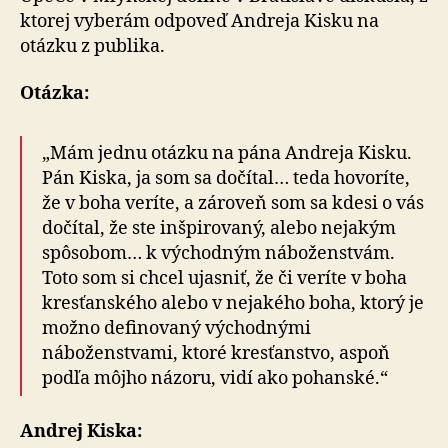
ktorej vyberám odpoveď Andreja Kisku na
otázku z publika.
Otázka:
„Mám jednu otázku na pána Andreja Kisku.
Pán Kiska, ja som sa dočítal… teda hovoríte,
že v boha veríte, a zároveň som sa kdesi o vás
dočítal, že ste inšpirovaný, alebo nejakým
spôsobom… k východným náboženstvám.
Toto som si chcel ujasniť, že či veríte v boha
kresťanského alebo v nejakého boha, ktorý je
možno definovaný východnými
náboženstvami, ktoré kresťanstvo, aspoň
podľa môjho názoru, vidí ako pohanské.“
Andrej Kiska: