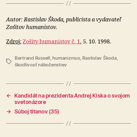
Autor: Rastislav Škoda, publicista a vydavateľ
Zošitov humanistov.
Zdroj:
Zošity humanistov č. 1
, 5. 10. 1998.
Bertrand Russell
,
humanizmus
,
Rastislav Škoda
,
Značky
škodlivosť náboženstiev
←
Kandidát na prezidenta Andrej Kiska o svojom
svetonázore
→
Súboj titanov (35)