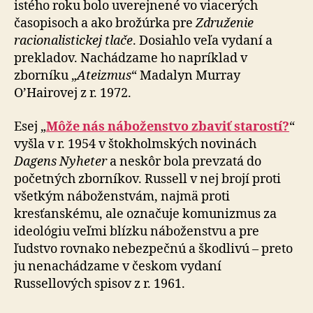
istého roku bolo uverejnené vo viacerých
časopisoch a ako brožúrka pre
Združenie
racionalistickej tlače
. Dosiahlo veľa vydaní a
prekladov. Nachádzame ho napríklad v
zborníku „
Ateizmus
“ Madalyn Murray
O’Hairovej z r. 1972.
Esej „
Môže nás náboženstvo zbaviť starostí?
“
vyšla v r. 1954 v štokholmských novinách
Dagens Nyheter
a neskôr bola prevzatá do
početných zborníkov. Russell v nej brojí proti
všetkým náboženstvám, najmä proti
kresťanskému, ale označuje komunizmus za
ideológiu veľmi blízku náboženstvu a pre
ľudstvo rovnako nebezpečnú a škodlivú – preto
ju nenachádzame v českom vydaní
Russellových spisov z r. 1961.