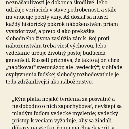
neznášanlivosti je dokonca škodlivé, lebo
udržuje veriacich v stave podrobenosti a stále
im vnucuje pocity viny. Až dosiaľ sa musel
každý historický pokrok náboženstvám priam
vyvzdorovať, a preto si ako prekážka
slobodného života zaslúžia zánik. Boj proti
náboženstvám treba viesť výchovou, lebo
vzdelanie určuje životný postoj budúcich
generácií. Russell priznáva, že takto aj on chce
„naočkovať“ svetonázor, ale „vedecký“; v ohľade
ovplyvnenia ľudskej slobody rozhodovať nie je
teda zdržanlivejší ako náboženstvo:
„Kým platia nejaké tvrdenia za posvätné a
neslobodno o nich zapochybovať, nevštepí sa
mladým ľuďom vedecké myslenie; vedecký
prístup k veciam vyžaduje, aby sa žiadali
dôkazy na všetko, čomu má človek veriť, a