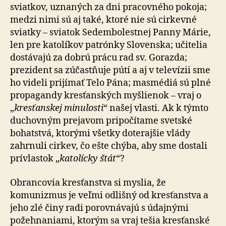
sviatkov, uznaných za dni pracovného pokoja;
medzi nimi sú aj také, ktoré nie sú cirkevné
sviatky – sviatok Sedembolestnej Panny Márie,
len pre katolíkov patrónky Slovenska; učitelia
dostávajú za dobrú prácu rad sv. Gorazda;
prezident sa zúčastňuje pútí a aj v televízii sme
ho videli prijímať Telo Pána; masmédiá sú plné
propagandy kresťanských myšlienok – vraj o
„
kresťanskej minulosti
“ našej vlasti. Ak k týmto
duchovným prejavom pripočítame svetské
bohatstvá, ktorými všetky doterajšie vlády
zahrnuli cirkev, čo ešte chýba, aby sme dostali
prívlastok „
katolícky štát
“?
Obrancovia kresťanstva si myslia, že
komunizmus je veľmi odlišný od kresťanstva a
jeho zlé činy radi porovnávajú s údajnými
požehnaniami, ktorým sa vraj tešia kresťanské