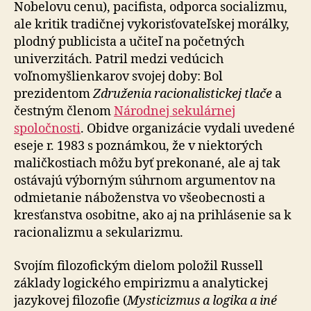
Nobelovu cenu), pacifista, odporca socializmu,
ale kritik tradičnej vykorisťovateľskej morálky,
plodný publicista a učiteľ na početných
univerzitách. Patril medzi vedúcich
voľnomyšlienkarov svojej doby: Bol
prezidentom
Združenia racionalistickej tlače
a
čestným členom
Národnej sekulárnej
spoločnosti
. Obidve organizácie vydali uvedené
eseje r. 1983 s poznámkou, že v niektorých
maličkostiach môžu byť prekonané, ale aj tak
ostávajú výborným súhrnom argumentov na
odmietanie náboženstva vo všeobecnosti a
kresťanstva osobitne, ako aj na prihlásenie sa k
racionalizmu a sekularizmu.
Svojím filozofickým dielom položil Russell
základy logického empirizmu a analytickej
jazykovej filozofie (
Mysticizmus a logika a iné