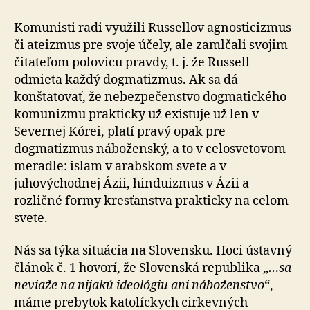
Komunisti radi využili Russellov agnosticizmus
či ateizmus pre svoje účely, ale zamlčali svojim
čitateľom polovicu pravdy, t. j. že Russell
odmieta každý dogmatizmus. Ak sa dá
konštatovať, že nebezpečenstvo dogmatického
komunizmu prakticky už existuje už len v
Severnej Kórei, platí pravý opak pre
dogmatizmus náboženský, a to v celosvetovom
meradle: islam v arabskom svete a v
juhovýchodnej Ázii, hinduizmus v Ázii a
rozličné formy kresťanstva prakticky na celom
svete.
Nás sa týka situácia na Slovensku. Hoci ústavný
článok č. 1 hovorí, že Slovenská republika „
…sa
neviaže na nijakú ideológiu ani náboženstvo
“,
máme prebytok katolíckych cirkevných