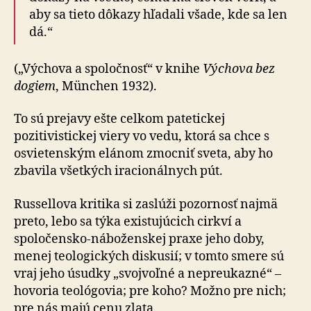
aby sa tieto dôkazy hľadali všade, kde sa len
dá.“
(„Výchova a spoločnosť“ v knihe
Výchova bez
dogiem
, München 1932).
To sú prejavy ešte celkom patetickej
pozitivistickej viery vo vedu, ktorá sa chce s
osvietenským elánom zmocniť sveta, aby ho
zbavila všetkých iracionálnych pút.
Russellova kritika si zaslúži pozornosť najmä
preto, lebo sa týka existujúcich cirkví a
spoločensko-náboženskej praxe jeho doby,
menej teologických diskusií; v tomto smere sú
vraj jeho úsudky „svojvoľné a nepreukazné“ –
hovoria teológovia; pre koho? Možno pre nich;
pre nás majú cenu zlata.