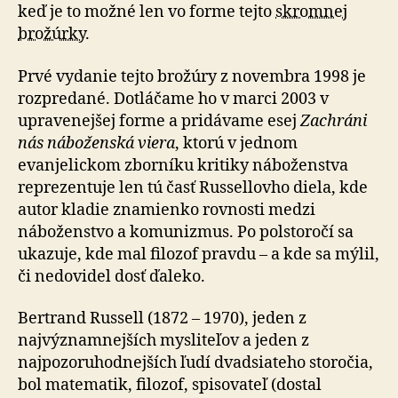
keď je to možné len vo forme tejto
skromnej
brožúrky
.
Prvé vydanie tejto brožúry z novembra 1998 je
rozpredané. Dotláčame ho v marci 2003 v
upravenejšej forme a pridávame esej
Zachráni
nás náboženská viera
, ktorú v jednom
evanjelickom zborníku kritiky náboženstva
reprezentuje len tú časť Russellovho diela, kde
autor kladie znamienko rovnosti medzi
náboženstvo a komunizmus. Po polstoročí sa
ukazuje, kde mal filozof pravdu – a kde sa mýlil,
či nedovidel dosť ďaleko.
Bertrand Russell (1872 – 1970), jeden z
najvýznamnejších mysliteľov a jeden z
najpozoruhodnejších ľudí dvadsiateho storočia,
bol matematik, filozof, spisovateľ (dostal