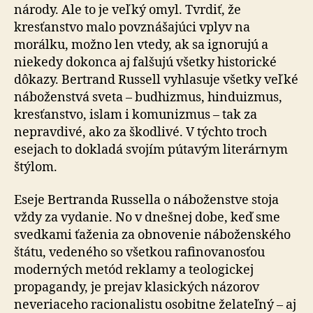
národy. Ale to je veľký omyl. Tvrdiť, že
kresťanstvo malo povznášajúci vplyv na
morálku, možno len vtedy, ak sa ignorujú a
niekedy dokonca aj falšujú všetky historické
dôkazy. Bertrand Russell vyhlasuje všetky veľké
náboženstvá sveta – budhizmus, hinduizmus,
kresťanstvo, islam i komunizmus – tak za
nepravdivé, ako za škodlivé. V týchto troch
esejach to dokladá svojím pútavým literárnym
štýlom.
Eseje Bertranda Russella o náboženstve stoja
vždy za vydanie. No v dnešnej dobe, keď sme
svedkami ťaženia za obnovenie náboženského
štátu, vedeného so všetkou rafinovanosťou
moderných metód reklamy a teologickej
propagandy, je prejav klasických názorov
neveriaceho racionalistu osobitne želateľný – aj