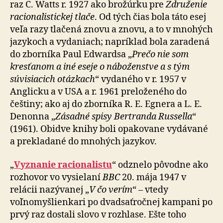
raz C. Watts r. 1927 ako brožúrku pre
Združenie
racionalistickej tlače
. Od tých čias bola táto esej
veľa razy tlačená znovu a znovu, a to v mnohých
jazykoch a vydaniach; napríklad bola zaradená
do zborníka Paul Edwardsa „
Prečo nie som
kresťanom a iné eseje o náboženstve a s tým
súvisiacich otázkach
“ vydaného v r. 1957 v
Anglicku a v USA a r. 1961 preloženého do
češtiny; ako aj do zborníka R. E. Egnera a L. E.
Denonna „
Zásadné spisy Bertranda Russella
“
(1961). Obidve knihy boli opakovane vydávané
a prekladané do mnohých jazykov.
„
Vyznanie racionalistu
“ odznelo pôvodne ako
rozhovor vo vysielaní
BBC
20. mája 1947 v
relácii nazývanej „
V čo verím
“ – vtedy
voľnomyšlienkari po dvadsaťročnej kampani po
prvý raz dostali slovo v rozhlase. Ešte toho