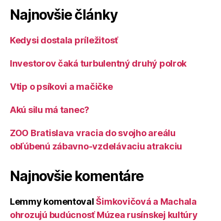
Najnovšie články
Kedysi dostala príležitosť
Investorov čaká turbulentný druhý polrok
Vtip o psíkovi a mačičke
Akú silu má tanec?
ZOO Bratislava vracia do svojho areálu
obľúbenú zábavno-vzdelávaciu atrakciu
Najnovšie komentáre
Lemmy
komentoval
Šimkovičová a Machala
ohrozujú budúcnosť Múzea rusínskej kultúry