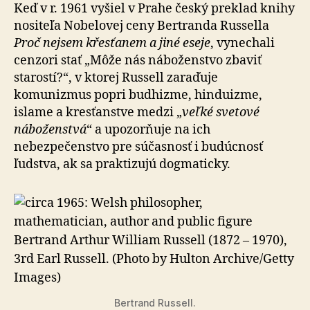
Keď v r. 1961 vyšiel v Prahe český preklad knihy
nositeľa Nobelovej ceny Bertranda Russella
Proč nejsem křesťanem a jiné eseje
, vynechali
cenzori stať „Môže nás náboženstvo zbaviť
starostí?“, v ktorej Russell zaraďuje
komunizmus popri budhizme, hinduizme,
islame a kresťanstve medzi „
veľké svetové
náboženstvá
“ a upozorňuje na ich
nebezpečenstvo pre súčasnosť i budúcnosť
ľudstva, ak sa praktizujú dogmaticky.
Bertrand Russell.