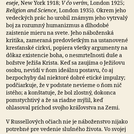
eseje
, New York 1918;
V čo verím
, London 1925;
Religion and Science
, London 1935). Okrem jeho
vedeckých prác ho urobil známym jeho vytrvalý
boj za rozumný humanizmus a dlhodobé
zaistenie mieru na svete. Jeho náboženská
kritika, zameraná predovšetkým na ustanovené
kresťanské cirkvi, popiera všetky argumenty na
dôkaz existencie boha, o nesmrteľnosti duše a
božstve Ježiša Krista. Keď sa zaujíma o Ježišovu
osobu, nevidí v ňom ideálnu postavu, čo aj
bezpochyby dal niektoré dobré etické impulzy;
podčiarkuje, že v podstate nevieme o ňom nič
istého; a konštatuje, že bol zlostný, dokonca
pomstychtivý a že sa riadne mýlil, keď
ohlasoval príchod svojho kráľovstva na Zemi.
V Russellových očiach nie je náboženstvo nijako
potrebné pre vedenie slušného života. Vo svojej