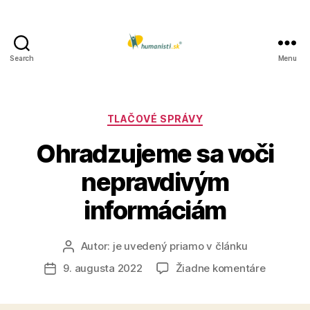
Search
Menu
Humanisti.sk
Kategórie
TLAČOVÉ SPRÁVY
Ohradzujeme sa voči
nepravdivým
informáciám
Autor:
je uvedený priamo v článku
Autor
článku
na
9. augusta 2022
Žiadne komentáre
Dátum
Ohradzu
článku
sa