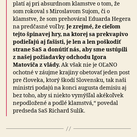
platí aj pri absurdnom klamstve o tom, že
som rokoval s Miroslavom Sujom, či o
klamstve, že som prehováral Eduarda Hegera
na predčasné voľby.
Je zrejmé, že cieľom
tejto špinavej hry, na ktorej sa prekvapivo
podieľajú aj fašisti, je len a len poškodiť
strane SaS a donútiť nás, aby sme ustúpili
z našej požiadavky odchodu Igora
Matoviča z vlády.
Ak však nie je OĽaNO
ochotné v záujme krajiny obetovať jeden post
pre človeka, ktorý škodí Slovensku, tak naši
ministri podajú na konci augusta demisiu aj
bez toho, aby si niekto vymýšľal akékoľvek
nepodložené a podlé klamstvá,“ povedal
predseda SaS Richard Sulík.