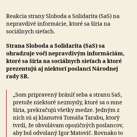
voči
nepravd
informá
Reakcia strany Sloboda a Solidarita (SaS) na
nepravdivé informácie, ktoré sa šíria na
sociálnych sieťach.
Strana Sloboda a Solidarita (SaS) sa
ohradzuje voči nepravdivým informáciám,
ktoré sa šíria na sociálnych sieťach a ktoré
prezentujú aj niektorí poslanci Národnej
rady SR.
„Som pripravený brániť seba a stranu SaS,
pretože niektoré nezmysly, ktoré sa o mne
šíria, prekračujú všetky medze. Jedným z
nich sú aj klamstvá Tomáša Tarabu, ktorý
tvrdí, že obvolávam opozičných poslancov,
aby bol odvolaný Igor Matovič. Rovnako to