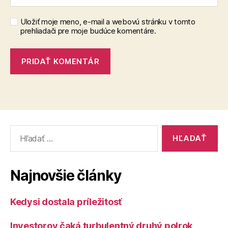
Uložiť moje meno, e-mail a webovú stránku v tomto
prehliadači pre moje budúce komentáre.
Vyhľadať:
Najnovšie články
Kedysi dostala príležitosť
Investorov čaká turbulentný druhý polrok