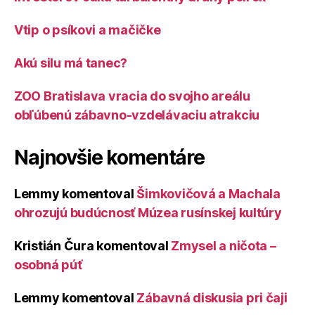
Vtip o psíkovi a mačičke
Akú silu má tanec?
ZOO Bratislava vracia do svojho areálu
obľúbenú zábavno-vzdelávaciu atrakciu
Najnovšie komentáre
Lemmy
komentoval
Šimkovičová a Machala
ohrozujú budúcnosť Múzea rusínskej kultúry
Kristián Čura
komentoval
Zmysel a ničota –
osobná púť
Lemmy
komentoval
Zábavná diskusia pri čaji