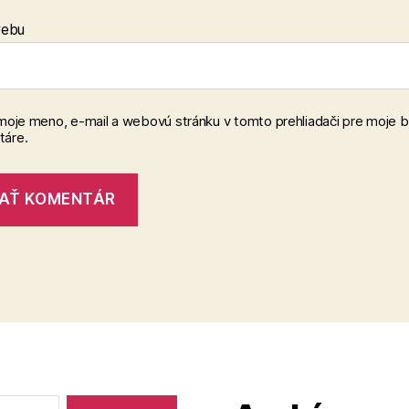
webu
 moje meno, e-mail a webovú stránku v tomto prehliadači pre moje 
áre.