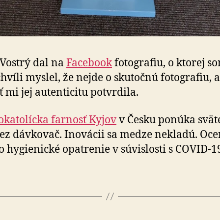
Vostrý dal na
Facebook
fotografiu, o ktorej so
chvíli myslel, že nejde o skutočnú fotografiu, a
 mi jej autenticitu potvrdila.
katolícka farnosť Kyjov
v Česku ponúka svät
ez dávkovač. Inovácii sa medze nekladú. Oc
 o hygienické opatrenie v súvislosti s COVID-1