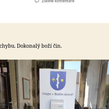
na
Žiadne komentáre
Svätená
voda
v
dávkovači
hybu. Dokonalý boží čin.