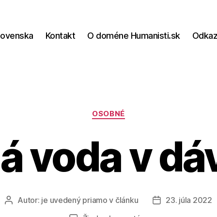
lovenska
Kontakt
O doméne Humanisti.sk
Odka
Kategórie
OSOBNÉ
á voda v dá
Autor:
je uvedený priamo v článku
23. júla 2022
Autor
Dátum
článku
článku