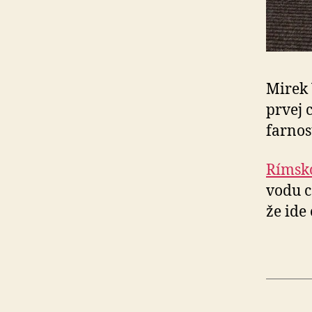
Mirek 
prvej 
farnosť
Rímsko
vodu c
že ide