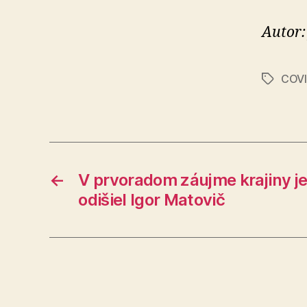
Autor:
COVI
Značky
←
V prvoradom záujme krajiny je
odišiel Igor Matovič