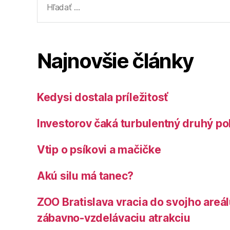
Najnovšie články
Kedysi dostala príležitosť
Investorov čaká turbulentný druhý po
Vtip o psíkovi a mačičke
Akú silu má tanec?
ZOO Bratislava vracia do svojho areá
zábavno-vzdelávaciu atrakciu