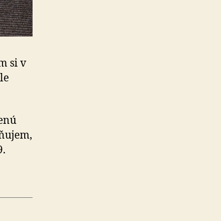
m si v
le
enú
eňujem,
9.