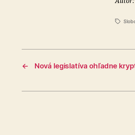
Autor:
Slobo
Značky
←
Nová legislatíva ohľadne kry