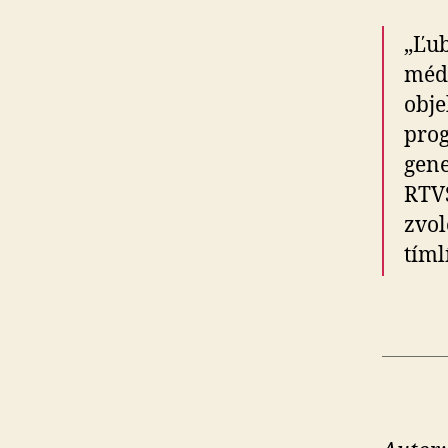
„Ľub
médi
obje
prog
gene
RTV
zvol
tíml