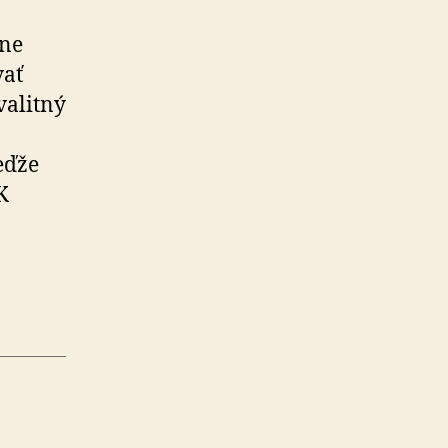
vne
vať
valitný
eďže
K