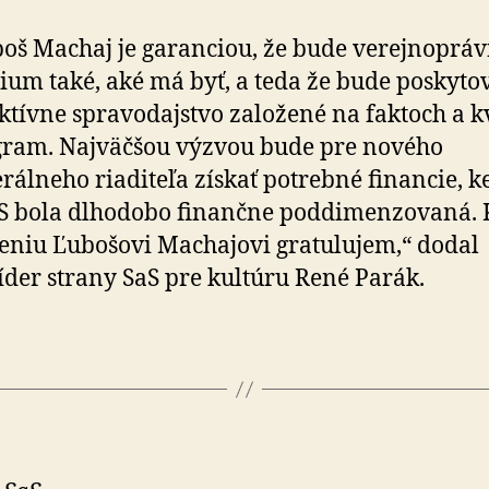
oš Machaj je garanciou, že bude verejnoprá
um také, aké má byť, a teda že bude poskyto
ktívne spravodajstvo založené na faktoch a k
ram. Najväčšou výzvou bude pre nového
rálneho riaditeľa získať potrebné financie, k
S bola dlhodobo finančne poddimenzovaná. 
eniu Ľubošovi Machajovi gratulujem,“ dodal
íder strany SaS pre kultúru René Parák.