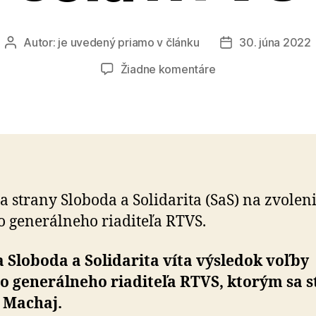
Autor:
je uvedený priamo v článku
30. júna 2022
Autor
Dátum
článku
článku
na
Žiadne komentáre
Vítame
zmenu
na
poste
šéfa
RTVS
a strany Sloboda a Solidarita (SaS) na zvolen
 generálneho riaditeľa RTVS.
 Sloboda a Solidarita víta výsledok voľby
 generálneho riaditeľa RTVS, ktorým sa s
 Machaj.