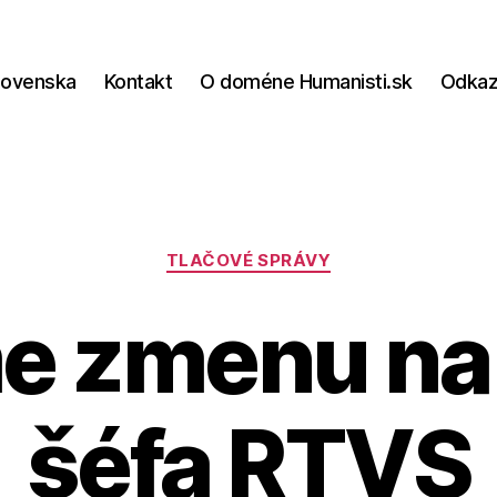
lovenska
Kontakt
O doméne Humanisti.sk
Odka
Kategórie
TLAČOVÉ SPRÁVY
e zmenu na
šéfa RTVS