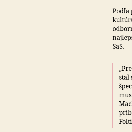
Podľa 
kultúr
odborn
najlep
SaS.
„Pre
stal
špec
musí
Mach
prib
Folt