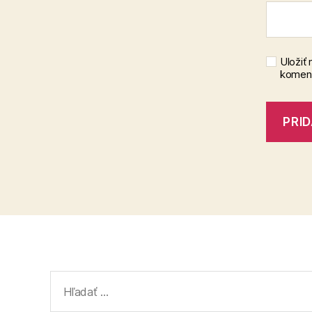
Uložiť
koment
Vyhľadať: