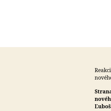
Reakci
nového
Strana
nového
Ľuboš