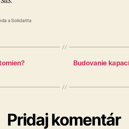
 SaS.
da a Solidarita
ptomien?
Budovanie kapací
Pridaj komentár