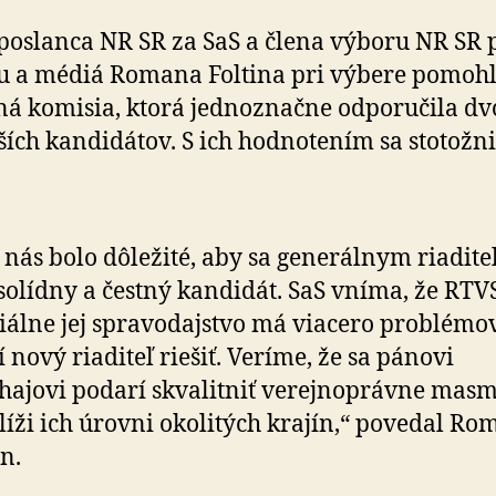
poslanca NR SR za SaS a člena výboru NR SR 
u a médiá Romana Foltina pri výbere pomohl
á komisia, ktorá jednoznačne odporučila dv
ších kandidátov. S ich hodnotením sa stotožni
 nás bolo dôležité, aby sa generálnym riadit
 solídny a čestný kandidát. SaS vníma, že RTV
iálne jej spravodajstvo má viacero problémov
 nový riaditeľ riešiť. Veríme, že sa pánovi
ajovi podarí skvalitniť verejnoprávne masm
líži ich úrovni okolitých krajín,“ povedal Ro
in.