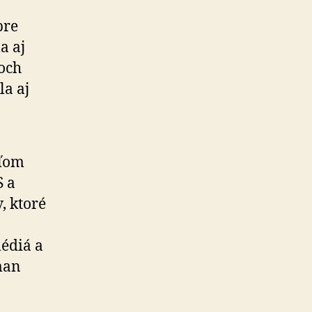
pre
a aj
och
la aj
eľom
S a
, ktoré
édiá a
man