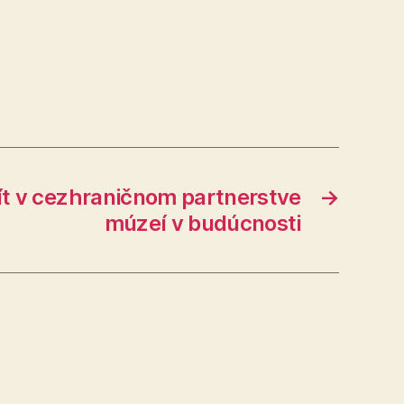
t v cezhraničnom partnerstve
→
múzeí v budúcnosti