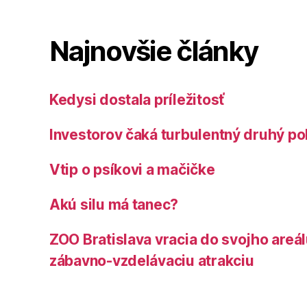
Najnovšie články
Kedysi dostala príležitosť
Investorov čaká turbulentný druhý po
Vtip o psíkovi a mačičke
Akú silu má tanec?
ZOO Bratislava vracia do svojho areá
zábavno-vzdelávaciu atrakciu